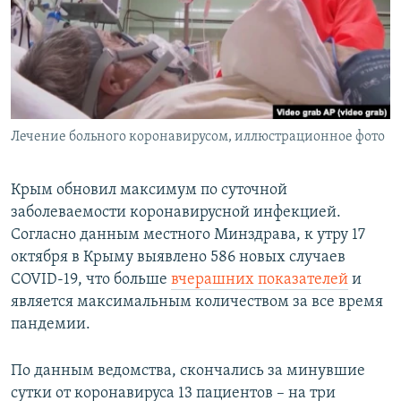
ПРИСОЕДИНЯЙТЕСЬ!
ПОБЕДИТЕЛЕЙ НЕ СУДЯТ?
КРЫМ.НЕПОКОРЕННЫЙ
ELIFBE
УКРАИНСКАЯ ПРОБЛЕМА КРЫМА
Все сайты RFE/RL
Лечение больного коронавирусом, иллюстрационное фото
Крым обновил максимум по суточной
заболеваемости коронавирусной инфекцией.
Согласно данным местного Минздрава, к утру 17
октября в Крыму выявлено 586 новых случаев
COVID-19, что больше
вчерашних показателей
и
является максимальным количеством за все время
пандемии.
По данным ведомства, скончались за минувшие
сутки от коронавируса 13 пациентов – на три