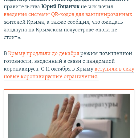
правительства
Юрий Гоцанюк
не исключил
введение системы QR-кодов для вакцинированных
жителей Крыма, а также сообщил, что ожидать
локдауна на Крымском полуострове «пока не
стоит».
В
Крыму продлили до декабря
режим повышенной
готовности, введенный в связи с пандемией
коронавируса. С 11 октября в Крыму
вступили в силу
новые коронавирусные ограничения.