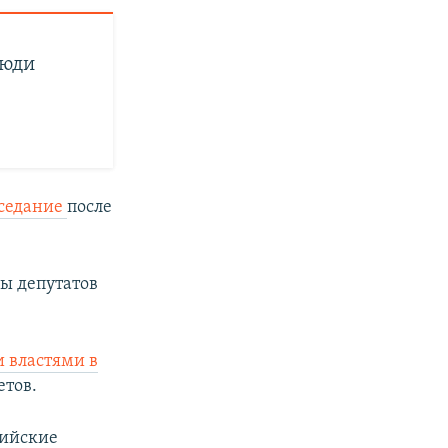
люди
аседание
после
ы депутатов
 властями в
етов.
сийские