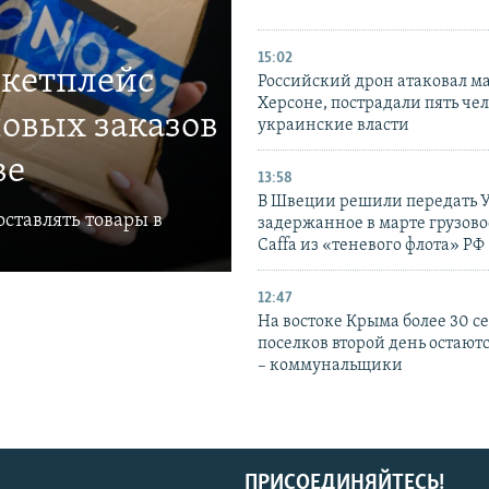
15:02
ркетплейс
Российский дрон атаковал м
Херсоне, пострадали пять чел
овых заказов
украинские власти
ве
13:58
В Швеции решили передать 
ставлять товары в
задержанное в марте грузово
Caffa из «теневого флота» РФ
12:47
На востоке Крыма более 30 се
поселков второй день остаютс
– коммунальщики
ПРИСОЕДИНЯЙТЕСЬ!