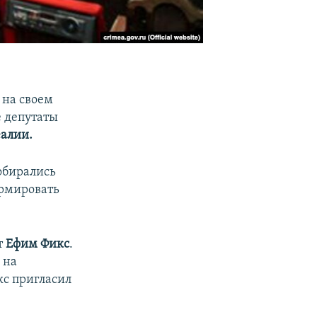
 на своем
е депутаты
алии.
обирались
ормировать
т
Ефим Фикс
.
 на
кс пригласил