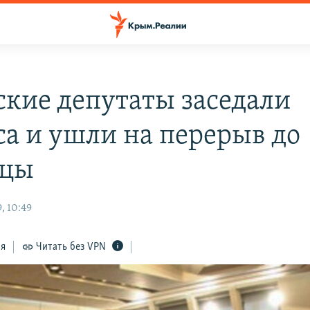
кие депутаты заседали
са и ушли на перерыв до
ицы
, 10:49
ся
Читать без VPN