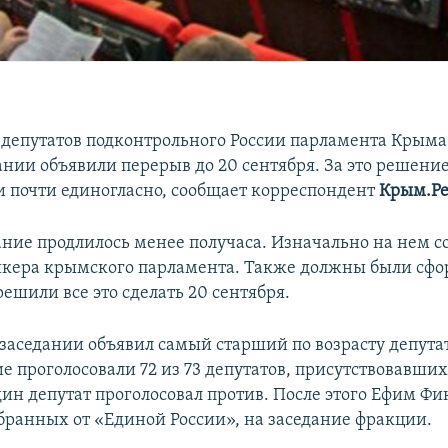
 депутатов подконтрольного России парламента Крыма
ании объявили перерыв до 20 сентября. За это решени
и почти единогласно, сообщает корреспондент
Крым.Ре
ание продлилось менее получаса. Изначально на нем с
икера крымского парламента. Также должны были сф
ешили все это сделать 20 сентября.
 заседании объявил самый старший по возрасту депута
е проголосовали 72 из 73 депутатов, присутствовавших
дин депутат проголосовал против. После этого Ефим Фи
збранных от «Единой России», на заседание фракции.