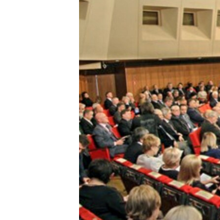
ПОБЕДИТЕЛЕЙ НЕ СУДЯТ?
КРЫМ.НЕПОКОРЕННЫЙ
ELIFBE
УКРАИНСКАЯ ПРОБЛЕМА КРЫМА