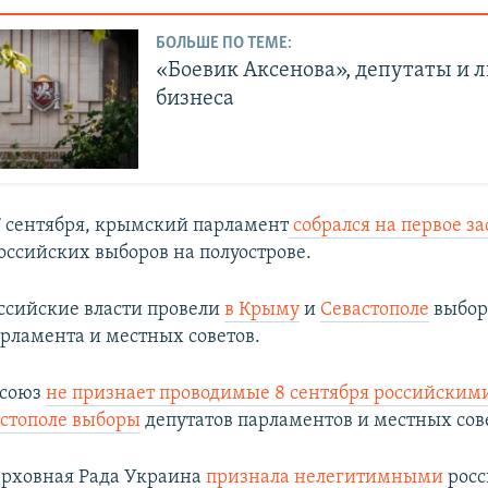
БОЛЬШЕ ПО ТЕМЕ:
«Боевик Аксенова», депутаты и 
бизнеса
17 сентября, крымский парламент
собрался на первое з
оссийских выборов на полуострове.
оссийские власти провели
в Крыму
и
Севастополе
выбор
рламента и местных советов.​
 союз
не признает проводимые 8 сентября российскими
стополе выборы
депутатов парламентов и местных сов
Верховная Рада Украина
признала нелегитимными
рос