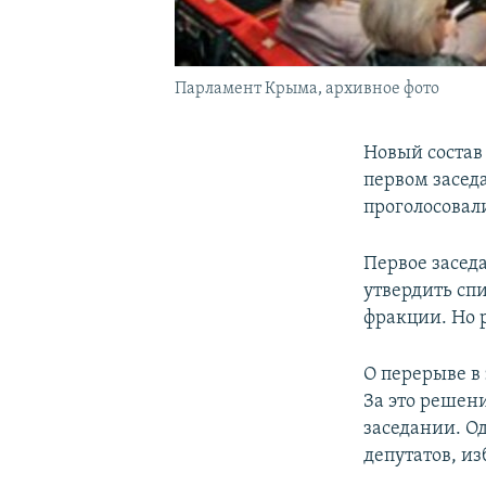
Парламент Крыма, архивное фото
Новый состав
первом засед
проголосовал
Первое засед
утвердить сп
фракции. Но р
О перерыве в
За это решени
заседании. О
депутатов, и