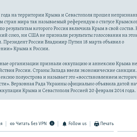
14 года на территории Крыма и Севастополя прошел непризна
м стран мира так называемый референдум о статусе Крымско
 по результатам которого Россия включила Крым в свой состав.
ий союз, ни США не признали результаты голосования на это
. Президент России Владимир Путин 18 марта объявил о
нии» Крыма к России.
ые организации признали оккупацию и аннексию Крыма н
йствия России. Страны Запада ввели экономические санкции.
ексию полуострова и называет это «восстановлением истори
сти». Верховная Рада Украины официально объявила датой на
купации Крыма и Севастополя Россией 20 февраля 2014 года.
ся
Читать без VPN
Follow us
Печать