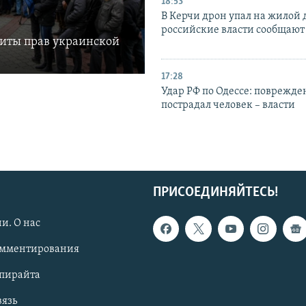
18:53
В Керчи дрон упал на жилой 
российские власти сообщают
щиты прав украинской
17:28
Удар РФ по Одессе: поврежде
пострадал человек – власти
ПРИСОЕДИНЯЙТЕСЬ!
и. О нас
омментирования
опирайта
вязь