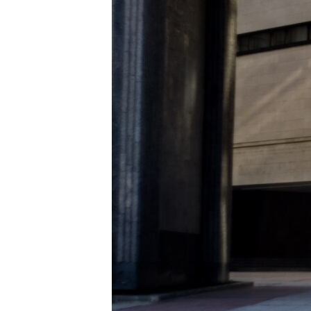
ПОБЕДИТЕЛЕЙ НЕ СУДЯТ?
КРЫМ.НЕПОКОРЕННЫЙ
ELIFBE
УКРАИНСКАЯ ПРОБЛЕМА КРЫМА