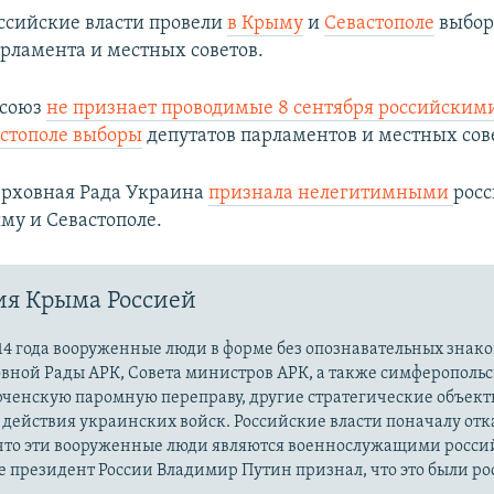
оссийские власти провели
в Крыму
и
Севастополе
выбор
рламента и местных советов.​
 союз
не признает проводимые 8 сентября российскими
стополе выборы
депутатов парламентов и местных сов
Верховная Рада Украина
признала нелегитимными
рос
му и Севастополе.
ия Крыма Россией
14 года вооруженные люди в форме без опознавательных знако
овной Рады АРК, Совета министров АРК, а также симферополь
рченскую паромную переправу, другие стратегические объект
действия украинских войск. Российские власти поначалу от
 что эти вооруженные люди являются военнослужащими росси
 президент России Владимир Путин признал, что это были р