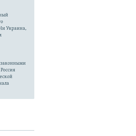
нный
го
 Ни Украина,
м
езаконными
 Россия
ческой
чала