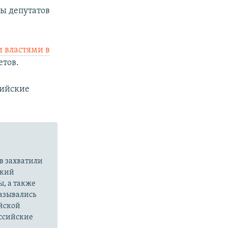
ы депутатов
 властями в
етов.
сийские
в захватили
ский
ы, а также
казывались
йской
оссийские