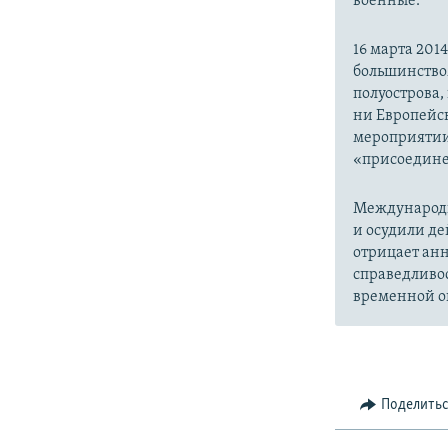
военные.
16 марта 20
большинство
полуострова,
ни Европейск
мероприятии
«присоедине
Международн
и осудили де
отрицает анн
справедливо
временной ок
Поделить