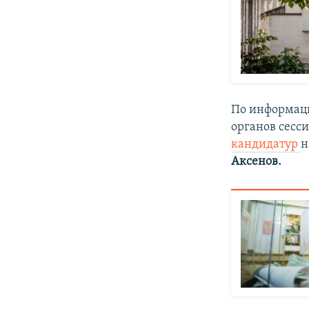
По информаци
органов сесс
кандидатур
н
Аксенов.