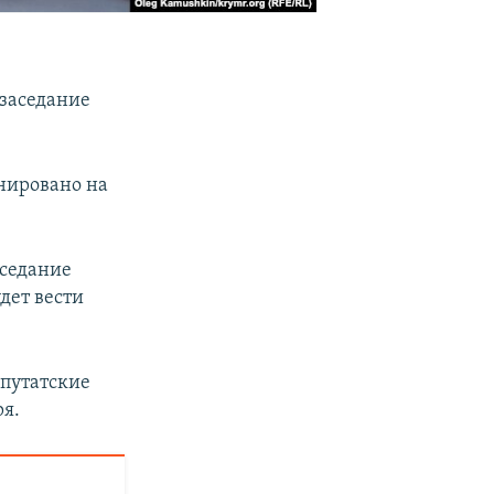
 заседание
анировано на
аседание
дет вести
епутатские
ря.