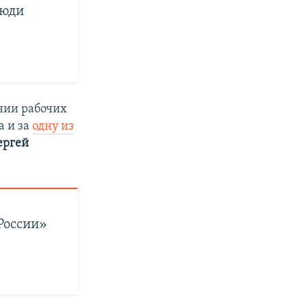
люди
нии рабочих
а и за
одну из
ергей
 России»