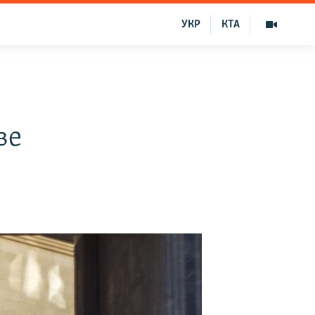
УКР
КТА
ве