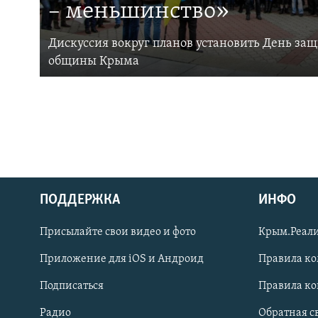
– меньшинство»
Дискуссия вокруг планов установить День за
общины Крыма
ПОДДЕРЖКА
ИНФО
Українською
Присылайте свои видео и фото
Крым.Реали
Qırımtatar
Приложение для iOS и Андроид
Правила к
Подписаться
Правила к
ПРИСОЕДИНЯЙТЕСЬ!
Радио
Обратная с