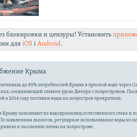
ез блокировки и цензуры! Установить
прилож
лии для
iOS
і
Android
.
абжение Крыма
печивала до 85% потребностей Крыма в пресной воде через С
нал, соединяющий главное русло Днепра с полуостровом. Пос
й в 2014 году поставки воды на полуостров прекратили.
 в Крыму пополняют из водохранилищ естественного стока и 
По заявлениям экологов, регулярное использование воды из 
ривело к засолению почвы на полуострове.