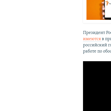
Президент Р
имеются
в пр
российский 
работе по об