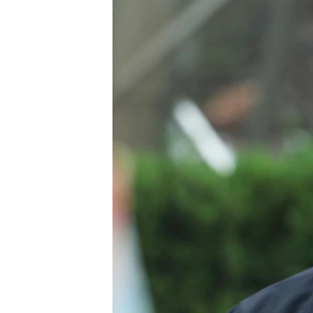
ПОБЕДИТЕЛЕЙ НЕ СУДЯТ?
КРЫМ.НЕПОКОРЕННЫЙ
ELIFBE
УКРАИНСКАЯ ПРОБЛЕМА КРЫМА