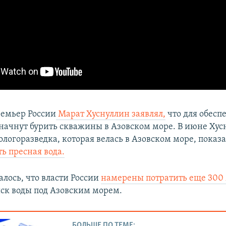
ремьер России
Марат Хуснуллин заявлял,
что для обесп
 начнут бурить скважины в Азовском море. В июне Хус
еологоразведка, которая велась в Азовском море, показа
ь пресная вода.
алось, что власти России
намерены потратить еще 300
ск воды под Азовским морем.
БОЛЬШЕ ПО ТЕМЕ: