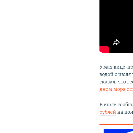
5 мая вице-п
водой с июля
сказал, что г
дном моря ест
В июле сообщ
рублей
на пои