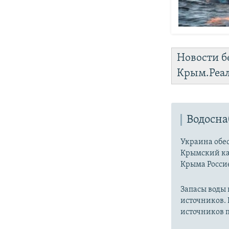
Новости б
Крым.Реа
Водосн
Украина обес
Крымский ка
Крыма Россие
Запасы воды
источников. 
источников п