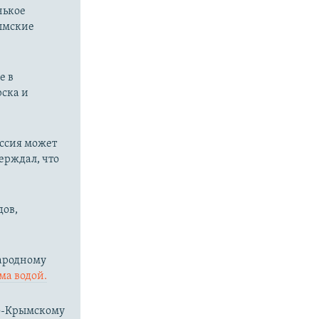
нькое
рымские
е в
рска и
оссия может
ерждал, что
дов,
народному
ма водой.
ро-Крымскому