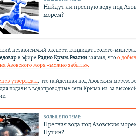
Найдут ли пресную воду под Азо
морем?
ский независимый эксперт, кандидат геолого-минера
едовар
в эфире
Радио Крым.Реалии
заявил, что
о добы
дна Азовского моря «можно забыть».
енов утверждал
, что найденная под Азовским морем во
для подачи в водопроводные сети Крыма из-за высоко
ии
БОЛЬШЕ ПО ТЕМЕ:
Пресная вода под Азовским морем
Путин?