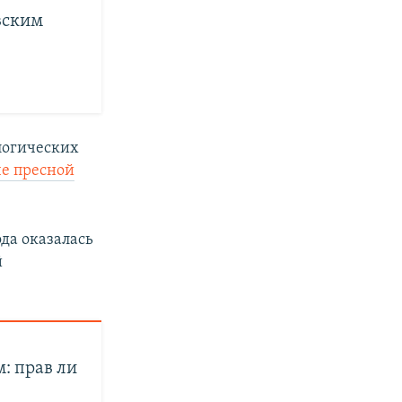
вским
логических
че пресной
да оказалась
й
: прав ли