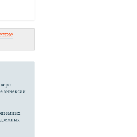
ение
еверо-
ле аннексии
подземных
подземных