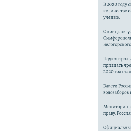
В 2020 году 
количество о
ученые.
С конца авгу
Симферопольс
Белогорског
Подконтроль
признать чр
2020 год ста
Власти Росс
водозаборов 
Мониторинго
праву, Россия
Официальный