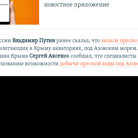
новостное приложение
оссии
Владимир Путин
ранее сказал, что
запасы пресно
илегающих к Крыму акваториях, под Азовским морем. 
глава Крыма
Сергей Аксено
в сообщал, что специалисты
основанию возможности
добычи пресной воды под Азо