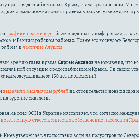
ситуация с водоснабжением в Крыму стала критической. Мале
садков и малоснежная зима привела к засухе, утверждают к
ста
графики подачи воды
были введены в Симферополе, а такж
ком и Бахчисарайском районах. Позже это коснулось Белого
о района и
частично Алушты.
ный Кремлю глава Крыма
Сергей Аксенов
не исключил, что Р
езвычайной ситуацию с водоснабжением Крыма. Он также утв
л самым засушливым за 150 лет наблюдений.​
ии
выделили миллиарды рублей
на строительство новых водово
и на бурение скважин.
вая миссия ООН в Украине настаивает, что, согласно между
несет полную ответственность за обеспечение населения Кры
 Киев утверждает, что поставки воды на полуостров по Севе