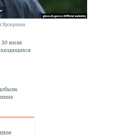
т Хуснуллин
м
30 июля
 находящихся
добыли.
ллина
нное