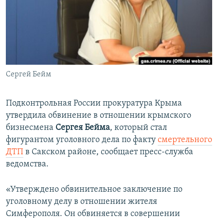
ПРИСОЕДИНЯЙТЕСЬ!
ПОБЕДИТЕЛЕЙ НЕ СУДЯТ?
КРЫМ.НЕПОКОРЕННЫЙ
ELIFBE
УКРАИНСКАЯ ПРОБЛЕМА КРЫМА
Все сайты RFE/RL
Сергей Бейм
Подконтрольная России прокуратура Крыма
утвердила обвинение в отношении крымского
бизнесмена
Сергея Бейма
, который стал
фигурантом уголовного дела по факту
смертельного
ДТП
в Сакском районе, сообщает пресс-служба
ведомства.
«Утверждено обвинительное заключение по
уголовному делу в отношении жителя
Симферополя. Он обвиняется в совершении