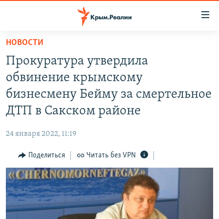
Доступность
ссылки
Вернуться
НОВОСТИ
к
НОВОСТИ
Прокуратура утвердила
основному
СПЕЦПРОЕКТЫ
содержанию
обвинение крымскому
ВОДА
Вернутся
ГРУЗ 200
бизнесмену Бейму за смертельное
к
ИСТОРИЯ
КАРТА ВОЕННЫХ ОБЪЕКТОВ КРЫМА
ДТП в Сакском районе
главной
ЕЩЕ
11 ЛЕТ ОККУПАЦИИ КРЫМА. 11 ИСТОРИЙ СОПРОТИВЛЕНИЯ
навигации
24 января 2022, 11:19
Вернутся
РАДІО СВОБОДА
ИНТЕРАКТИВ
к
Поделиться
Читать без VPN
КАК ОБОЙТИ БЛОКИРОВКУ
ИНФОГРАФИКА
поиску
ТЕЛЕПРОЕКТ КРЫМ.РЕАЛИИ
Українською
СОВЕТЫ ПРАВОЗАЩИТНИКОВ
Qırımtatar
ПРОПАВШИЕ БЕЗ ВЕСТИ