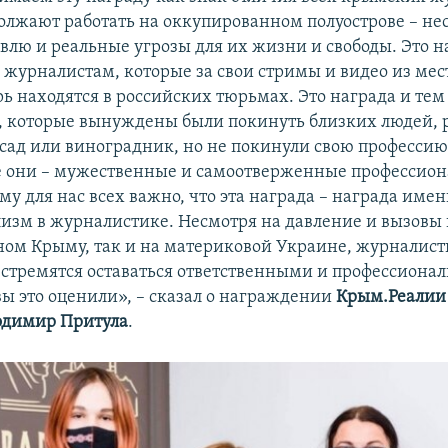
олжают работать на оккупированном полуострове – не
авлю и реальные угрозы для их жизни и свободы. Это н
журналистам, которые за свои стримы и видео из мест
рь находятся в российских тюрьмах. Это награда и т
 которые вынуждены были покинуть близких людей, 
сад или виноградник, но не покинули свою профессию 
е они – мужественные и самоотверженные профессион
у для нас всех важно, что эта награда – награда имен
изм в журналистике. Несмотря на давление и вызовы 
ом Крыму, так и на материковой Украине, журналис
стремятся оставаться ответственными и профессиона
вы это оценили», – сказал о награждении
Крым.Реалии
одимир Притула
.