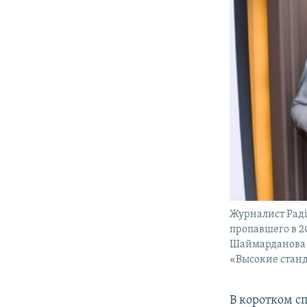
Журналист Раді
пропавшего в 2
Шаймарданова 
«Высокие станд
В коротком с