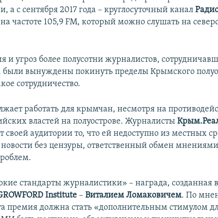
и, а с сентября 2017 года – круглосуточный канал
Ради
на частоте 105,9 FM, который можно слушать на север
ия и угроз более полусотни журналистов, сотрудничавш
, были вынуждены покинуть пределы Крымского полуо
акое сотрудничество.
лжает работать для крымчан, несмотря на противодейс
ийских властей на полуострове. Журналисты
Крым.Реа
 своей аудитории то, что ей недоступно из местных ср
новости без цензуры, ответственный обмен мнениями
роблем.
кие стандарты журналистики» – награда, созданная в 
GROWFORD Institute
–​
Виталием Ломаковичем
. По мн
эта премия должна стать «дополнительным стимулом д