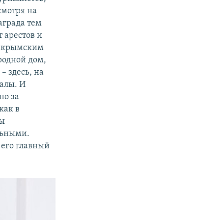
смотря на
аграда тем
 арестов и
ем крымским
родной дом,
– здесь, на
алы. И
но за
как в
ты
льными.
его главный