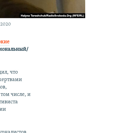
 2020
окие
гиональный/
ил, что
 жертвами
ов,
том числе, и
тивиста
нии
урналистов,