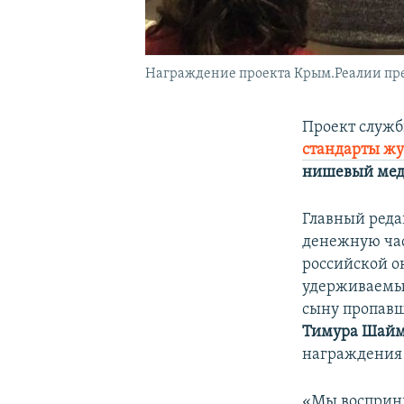
Награждение проекта Крым.Реалии пре
Проект служ
стандарты ж
нишевый мед
Главный реда
денежную час
российской о
удерживаемых
сыну пропавш
Тимура Шайм
награждения в
«Мы восприни