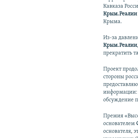
Кавказа Росси
Крым.Реалии
Крыма.
Из-за давлен
Крым.Реалии
прекратить т
Проект продо
стороны росс
предоставляют
информации: 
обсуждение п
Премия «Высо
основателем
основателя, 