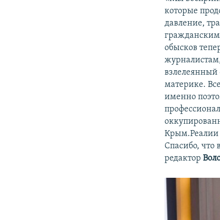
которые прод
давление, тр
гражданским 
обысков тепе
журналистам,
взлелеянный 
материке. Вс
именно поэтом
профессионал
оккупированн
Крым.Реалии 
Спасибо, что 
редактор
Вол