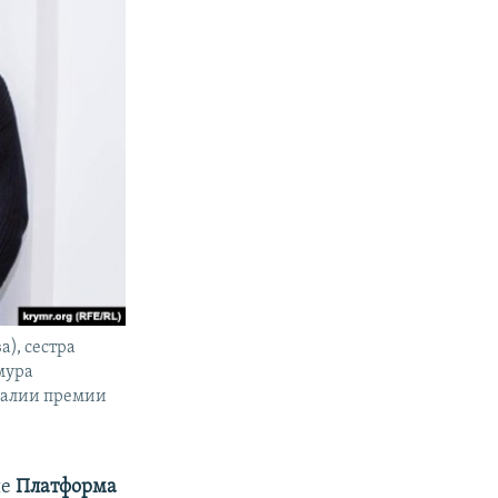
), сестра
мура
еалии премии
ие
Платформа