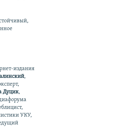
устойчивый,
енное
ернет-издания
Балинский
,
эксперт,
а Дуцик
,
едиафорума
ублицист,
листики УКУ,
ведущий