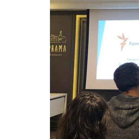
ПОБЕДИТЕЛЕЙ НЕ СУДЯТ?
КРЫМ.НЕПОКОРЕННЫЙ
ELIFBE
УКРАИНСКАЯ ПРОБЛЕМА КРЫМА