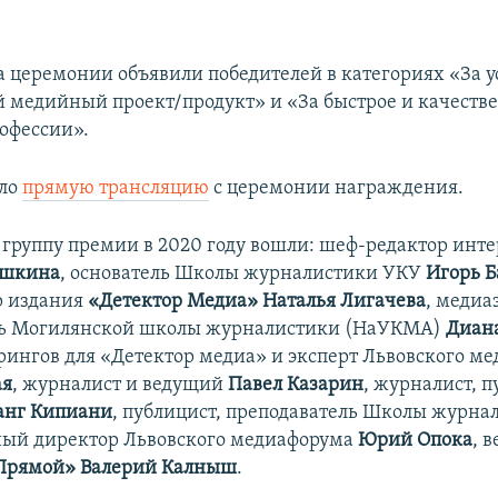
на церемонии объявили победителей в категориях «За 
 медийный проект/продукт» и «За быстрое и качеств
рофессии».
ло
прямую трансляцию
с церемонии награждения.
 группу премии в 2020 году вошли: шеф-редактор инт
ошкина
, основатель Школы журналистики УКУ
Игорь 
р издания
«Детектор Медиа» Наталья Лигачева
, медиа
ль Могилянской школы журналистики (НаУКМА)
Диан
рингов для «Детектор медиа» и эксперт Львовского м
ая
, журналист и ведущий
Павел Казарин
, журналист, п
анг Кипиани
, публицист, преподаватель Школы журна
ный директор Львовского медиафорума
Юрий Опока
, 
рямой» Валерий Калныш
.