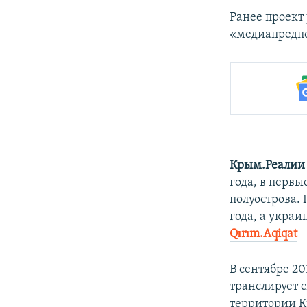
Ранее проект
«медиапредпо
Крым.Реалии
года, в перв
полуострова.
года, а укра
Qırım.Aqiqat
–
В сентябре 2
транслирует 
территории К