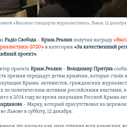
мией «Высокие стандарты журналистики», Львов, 12 декабря
бы
Радіо Свобода
–
Крым.Реалии
получил награду
«Выс
урналистики-2020»
в категории
«За качественный ре
ийный проект».
ктор проекта
Крым.Реалии
–
Володимир Притула
сообщ
ть премии передадут детям крымчан, которые стали
ккупации Крыма: активистов, гражданских журналист
 по политическим мотивам российскими властями, в 
его в 2014 году во время оккупации Россией Крыма ак
арданова
– Марку, который присутствовал на церемо
о Львове в субботу, 12 декабря.
маем эту награду как знак отличия всех крымских ж