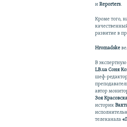
и
Reporters
.
Кроме того, 
качественный
развитие в п
Hromadske
ве
В экспертную
LB.ua Соня К
шеф-редакто
преподавате
автор монито
Зоя Красовск
историк
Вахт
исполнитель
телеканала
«П