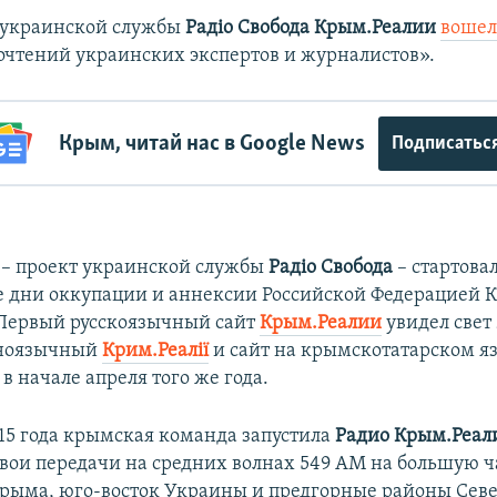
 украинской службы
Радіо Свобода Крым.Реалии
вошел
чтений украинских экспертов и журналистов».
Крым, читай нас в Google News
Подписатьс
– проект украинской службы
Радіо Свобода
– стартовал
ые дни оккупации и аннексии Российской Федерацией 
 Первый русскоязычный сайт
Крым.Реалии
увидел свет 
иноязычный
Крим.Реалії
и сайт на крымскотатарском я
 в начале апреля того же года.
015 года крымская команда запустила
Радио Крым.Реал
свои передачи на средних волнах 549 АМ на большую ч
рыма, юго-восток Украины и предгорные районы Сев