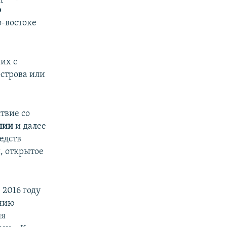
о
о-востоке
их с
строва или
твие со
лии
и далее
едств
, открытое
2016 году
ению
ля