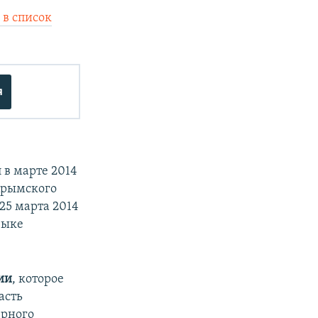
 в список
я
 в марте 2014
Крымского
25 марта 2014
зыке
ии
, которое
асть
ерного