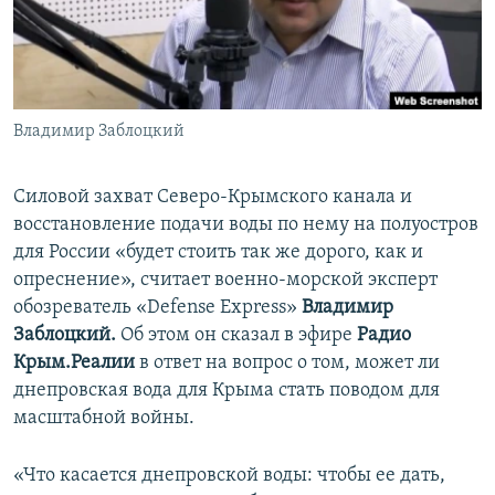
ПРИСОЕДИНЯЙТЕСЬ!
ПОБЕДИТЕЛЕЙ НЕ СУДЯТ?
КРЫМ.НЕПОКОРЕННЫЙ
ELIFBE
Владимир Заблоцкий
УКРАИНСКАЯ ПРОБЛЕМА КРЫМА
Все сайты RFE/RL
Силовой захват Северо-Крымского канала и
восстановление подачи воды по нему на полуостров
для России «будет стоить так же дорого, как и
опреснение», считает военно-морской эксперт
обозреватель «Defense Express»
Владимир
Заблоцкий.
Об этом он сказал в эфире
Радио
Крым.Реалии
в ответ на вопрос о том, может ли
днепровская вода для Крыма стать поводом для
масштабной войны.
«Что касается днепровской воды: чтобы ее дать,