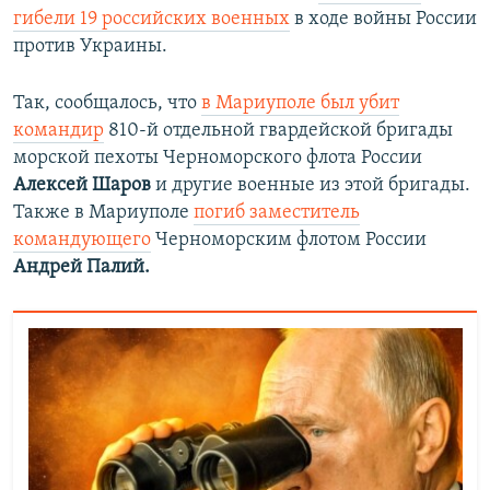
гибели 19 российских военных
в ходе войны России
против Украины.
Так, сообщалось, что
в Мариуполе был убит
командир
810-й отдельной гвардейской бригады
морской пехоты Черноморского флота России
Алексей Шаров
и другие военные из этой бригады.
Также в Мариуполе
погиб заместитель
командующего
Черноморским флотом России
Андрей Палий.