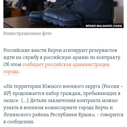
ПРИСОЕДИНЯЙТЕСЬ!
ПОБЕДИТЕЛЕЙ НЕ СУДЯТ?
КРЫМ.НЕПОКОРЕННЫЙ
ELIFBE
Иллюстрационное фото
УКРАИНСКАЯ ПРОБЛЕМА КРЫМА
Все сайты RFE/RL
Российские власти Керчи агитируют резервистов
идти на службу в российскую армию по контракту.
Об этом
сообщает российская администрация
города
.
«На территории Южного военного округа (России –
КР
) продолжается набор граждан, пребывающих в
запасе. (...) Детали заключения контракта можно
узнать в военном комиссариате города Керчь и
Ленинского района Республики Крым», – говорится
в сообщении.