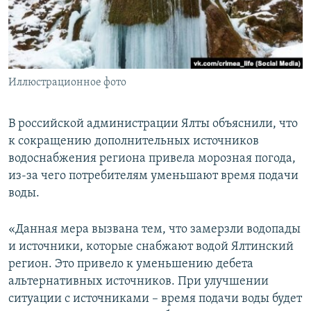
ПРИСОЕДИНЯЙТЕСЬ!
ПОБЕДИТЕЛЕЙ НЕ СУДЯТ?
КРЫМ.НЕПОКОРЕННЫЙ
ELIFBE
Иллюстрационное фото
УКРАИНСКАЯ ПРОБЛЕМА КРЫМА
Все сайты RFE/RL
В российской администрации Ялты объяснили, что
к сокращению дополнительных источников
водоснабжения региона привела морозная погода,
из-за чего потребителям уменьшают время подачи
воды.
«Данная мера вызвана тем, что замерзли водопады
и источники, которые снабжают водой Ялтинский
регион. Это привело к уменьшению дебета
альтернативных источников. При улучшении
ситуации с источниками – время подачи воды будет