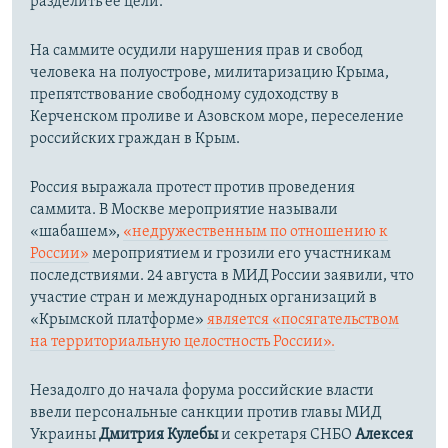
разделить ее цели.
На саммите осудили нарушения прав и свобод
человека на полуострове, милитаризацию Крыма,
препятствование свободному судоходству в
Керченском проливе и Азовском море, переселение
российских граждан в Крым.
Россия выражала протест против проведения
саммита. В Москве мероприятие называли
«шабашем»,
«недружественным по отношению к
России»
мероприятием и грозили его участникам
последствиями. 24 августа в МИД России заявили, что
участие стран и международных организаций в
«Крымской платформе»
является «посягательством
на территориальную целостность России».
Незадолго до начала форума российские власти
ввели персональные санкции против главы МИД
Украины
Дмитрия Кулебы
и секретаря СНБО
Алексея