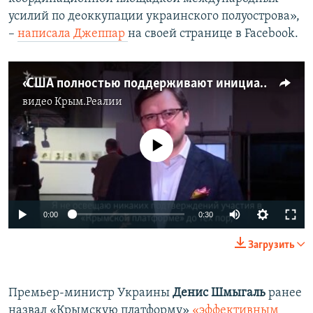
усилий по деоккупации украинского полуострова»,
–
написала Джеппар
на своей странице в Facebook.
«США полностью поддерживают инициативу» – Кулеба о создании «Крымской платформы» (видео)
видео
Крым.Реалии
No media source currently available
Auto
0:00
0:30
240p
Загрузить
360p
Auto
240p
360p
480p
480p
Премьер-министр Украины
Денис Шмыгаль
ранее
назвал «Крымскую платформу»
«эффективным
720p