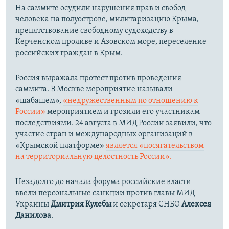
На саммите осудили нарушения прав и свобод
человека на полуострове, милитаризацию Крыма,
препятствование свободному судоходству в
Керченском проливе и Азовском море, переселение
российских граждан в Крым.
Россия выражала протест против проведения
саммита. В Москве мероприятие называли
«шабашем»,
«недружественным по отношению к
России»
мероприятием и грозили его участникам
последствиями. 24 августа в МИД России заявили, что
участие стран и международных организаций в
«Крымской платформе»
является «посягательством
на территориальную целостность России».
Незадолго до начала форума российские власти
ввели персональные санкции против главы МИД
Украины
Дмитрия Кулебы
и секретаря СНБО
Алексея
Данилова
.