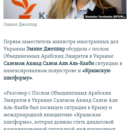
ПРИСОЕДИНЯЙТЕСЬ!
ПОБЕДИТЕЛЕЙ НЕ СУДЯТ?
КРЫМ.НЕПОКОРЕННЫЙ
Эмине Джеппар
ELIFBE
УКРАИНСКАЯ ПРОБЛЕМА КРЫМА
Первая заместитель министра иностранных дел
Все сайты RFE/RL
Украины
Эмине Джеппар
обсудила с послом
Объединенных Арабских Эмиратов в Украине
Салемом Ахмад Салем Али Аль-Кааби
ситуацию в
аннексированном полуострове и
«Крымскую
платформу»
.
«Разговор с Послом Объединенных Арабских
Эмиратов в Украине Салемом Ахмад Салем Али
Аль-Кааби был посвящен ситуации в Крыму и
международной инициативе «Крымская
платформа», которая должна стать диалоговой
координационной площадкой международных