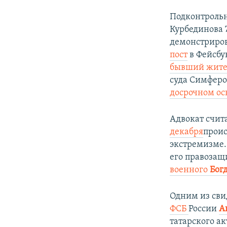
Подконтроль
Курбединова 
демонстриров
пост
в Фейсбук
бывший жите
суда Симфер
досрочном ос
Адвокат счита
декабря
проис
экстремизме.
его правозащ
военного
Бог
Одним из сви
ФСБ
России
А
татарского а