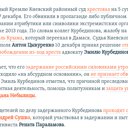
ный Кремлю Киевский районный суд
арестовал
на 5 су
7 декабря. Его обвинили в пропаганде либо публичном
ании атрибутики или символики экстремистских ор
е 2013 года. По словам коллег Курбединова, жалобу на
ль Крыма
, который переехал в Дамаск.​ Судья Киевско
ополя
Антон Цыкуренко
10 декабря принял решение
от
вобождении из-под ареста
адвокату
Эмилю Курбедино
ет, что его
задержание российскими силовиками утро
ходило «на абсурдном основании», он
не признает об
 Эмиль Курбединов отметил, что причиной преследова
итная деятельность, помощь политузникам и
защита у
дана Небылицы.
детелей по делу задержанного
Курбединова
проходит 
ндрей Сушко
, который участвовал в задержании и пы
ктивиста
Рената Параламова
.