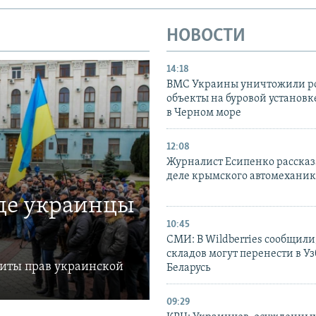
НОВОСТИ
14:18
ВМС Украины уничтожили р
объекты на буровой установ
в Черном море
12:08
Журналист Есипенко рассказ
деле крымского автомехани
где украинцы
10:45
СМИ: В Wildberries сообщили,
складов могут перенести в У
щиты прав украинской
Беларусь
09:29