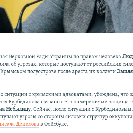
ая Верховной Рады Украины по правам человека
Люд
вила об угрозах, которые поступают от российских сил
 Крымском полуострове после ареста их коллеги
Эмиля
о ситуации с крымскими адвокатами, убеждена, что 
миля Курбединова связано с его намерениями защищат
на Небылицу
. Сейчас, после ситуации с Курбединовы
ступают угрозы со стороны силовых структур оккупац
писала Денисова
в Фейсбуке.