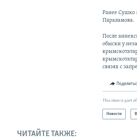
Ранее Сушко
Параламова.
После аннекс
обыски у нез
крымскотатар
крымскотатар
связях с зап
Поделить
This item is part of
Новости
В
ЧИТАЙТЕ ТАКЖЕ: