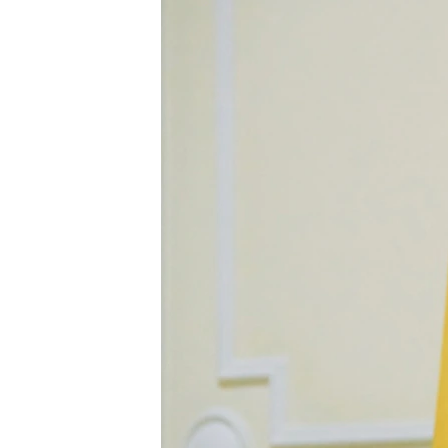
ПОБЕДИТЕЛЕЙ НЕ СУДЯТ?
КРЫМ.НЕПОКОРЕННЫЙ
ELIFBE
УКРАИНСКАЯ ПРОБЛЕМА КРЫМА