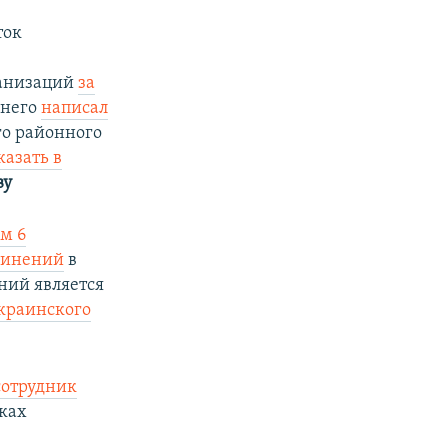
ток
ганизаций
за
 него
написал
го районного
казать в
px
width
ву
м 6
винений
в
ний является
краинского
сотрудник
тках