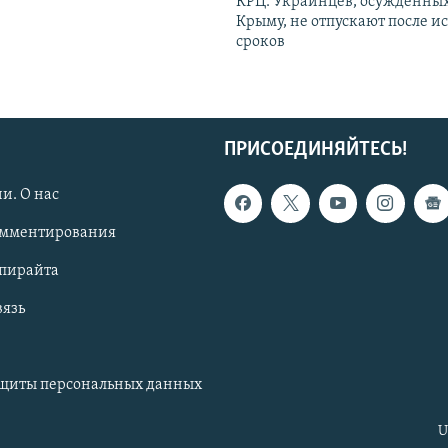
КРЦ: Украинцев, осужденных
Крыму, не отпускают после и
сроков
ПРИСОЕДИНЯЙТЕСЬ!
и. О нас
омментирования
опирайта
вязь
ащиты персональных данных
U