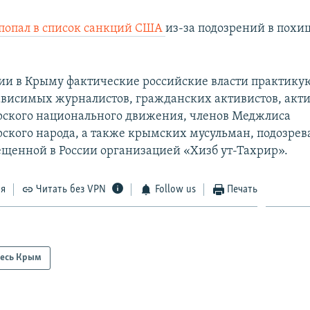
попал в список санкций США
из-за подозрений в пох
ии в Крыму фактические российские власти практику
ависимых журналистов, гражданских активистов, акт
ского национального движения, членов Меджлиса
ского народа, а также крымских мусульман, подозрев
рещенной в России организацией «Хизб ут-Тахрир».
ся
Читать без VPN
Follow us
Печать
есь Крым