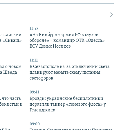
13:27
оссийские
«На Кинбурне армия РФ в глухой
ке «Сиваш»
обороне» – командир ОТК «Одесса»
ВСУ Денис Носиков
11:11
ал о новом
В Севастополе из-за отключений света
ка Шведа
планируют менять схему питания
светофоров
09:41
 что часть
Бровди: украинские беспилотники
збекистан и
поразили танкер «теневого флота» у
Геленджика
09:00