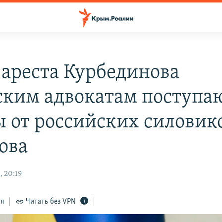
 ареста Курбединова
ким адвокатам поступа
ы от российских силовик
ова
, 20:19
ся
Читать без VPN