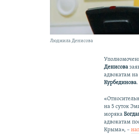
Людмила Денисова
Уполномоченн
Денисова
зая
адвокатам на
Курбединова
.
«Относительн
на 5 суток Э
моряка
Богда
адвокатам по
Крыма», –
на