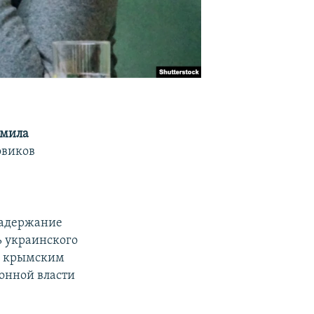
мила
овиков
задержание
ь украинского
м, крымским
ионной власти