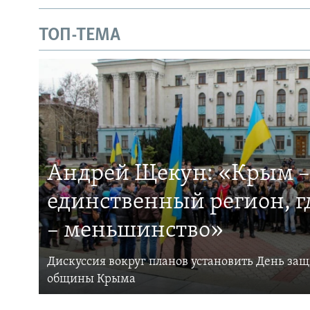
ТОП-ТЕМА
Андрей Щекун: «Крым –
единственный регион, 
– меньшинство»
Дискуссия вокруг планов установить День за
общины Крыма