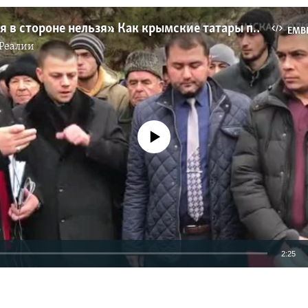
«Оставаться в стороне нельзя». Как крымские татары поддерживали адвоката Курбединова (видео)
EMB
Реалии
No media source currently available
2:25
EMBED