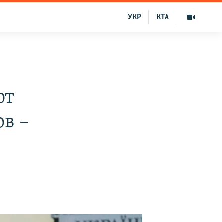
УКР
КТА
ют
ов –