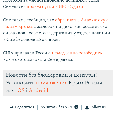
протокол за «неповиновение полиции». Эдем
Семедляев
провел сутки в ИВС Судака
.
Семедляев сообщил, что
обратился в Адвокатскую
палату Крыма
с жалобой на действия российских
силовиков после его задержания у отдела полиции
в Симферополе 25 октября.
США призвали Россию
немедленно освободить
крымского адвоката Семедляева.
Новости без блокировки и цензуры!
Установить
приложение
Крым.Реалии
для
iOS
і
Android
.
Поделиться
Читать без VPN
Follow us