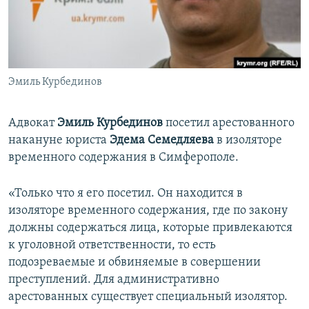
ПРИСОЕДИНЯЙТЕСЬ!
ПОБЕДИТЕЛЕЙ НЕ СУДЯТ?
КРЫМ.НЕПОКОРЕННЫЙ
ELIFBE
Эмиль Курбединов
УКРАИНСКАЯ ПРОБЛЕМА КРЫМА
Все сайты RFE/RL
Адвокат
Эмиль Курбединов
посетил арестованного
накануне юриста
Эдема Семедляева
в изоляторе
временного содержания в Симферополе.
«Только что я его посетил. Он находится в
изоляторе временного содержания, где по закону
должны содержаться лица, которые привлекаются
к уголовной ответственности, то есть
подозреваемые и обвиняемые в совершении
преступлений. Для административно
арестованных существует специальный изолятор.