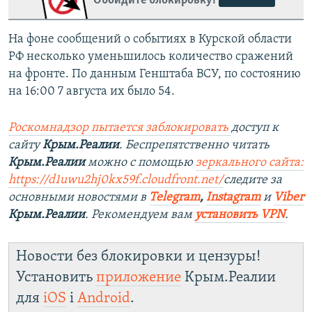
Обойдите блокировку!
На фоне сообщений о событиях в Курской области
РФ несколько уменьшилось количество сражений
на фронте. По данным Генштаба ВСУ, по состоянию
на 16:00 7 августа их было 54.
Роскомнадзор пытается заблокировать
доступ к
сайту
Крым.Реалии
. Беспрепятственно читать
Крым.Реалии
можно с помощью
зеркального сайта:
https://d1uwu2hj0kx59f.cloudfront.net/
следите за
основными новостями в
Telegram
,
Instagram
и
Viber
Крым.Реалии
. Рекомендуем вам
установить VPN
.
Новости без блокировки и цензуры!
Установить
приложение
Крым.Реалии
для
iOS
і
Android
.