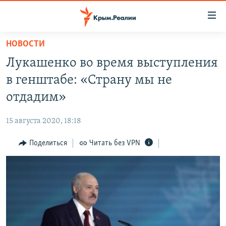
Доступность
ссылки
Вернуться
НОВОСТИ
к
НОВОСТИ
Лукашенко во время выступления
основному
СПЕЦПРОЕКТЫ
содержанию
в генштабе: «Страну мы не
ВОДА
Вернутся
ГРУЗ 200
отдадим»
к
ИСТОРИЯ
КАРТА ВОЕННЫХ ОБЪЕКТОВ КРЫМА
главной
15 августа 2020, 18:18
ЕЩЕ
11 ЛЕТ ОККУПАЦИИ КРЫМА. 11 ИСТОРИЙ СОПРОТИВЛЕНИЯ
навигации
Вернутся
Поделиться
Читать без VPN
РАДІО СВОБОДА
ИНТЕРАКТИВ
к
КАК ОБОЙТИ БЛОКИРОВКУ
ИНФОГРАФИКА
поиску
ТЕЛЕПРОЕКТ КРЫМ.РЕАЛИИ
Українською
СОВЕТЫ ПРАВОЗАЩИТНИКОВ
Qırımtatar
ПРОПАВШИЕ БЕЗ ВЕСТИ