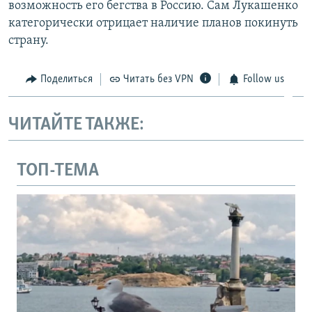
с
л
возможность его бегства в Россию. Сам Лукашенко
л
а
категорически отрицает наличие планов покинуть
а
й
страну.
й
д
д
Поделиться
Читать без VPN
Follow us
ЧИТАЙТЕ ТАКЖЕ:
ТОП-ТЕМА