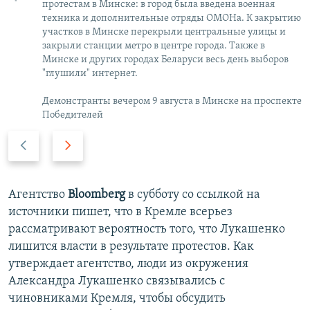
протестам в Минске: в город была введена военная
техника и дополнительные отряды ОМОНа. К закрытию
участков в Минске перекрыли центральные улицы и
закрыли станции метро в центре города. Также в
Минске и других городах Беларуси весь день выборов
"глушили" интернет.
Демонстранты вечером 9 августа в Минске на проспекте
Победителей
П
С
р
л
е
е
д
д
Агентство
Bloomberg
в субботу со ссылкой на
ы
у
источники пишет, что в Кремле всерьез
д
ю
рассматривают вероятность того, что Лукашенко
у
щ
лишится власти в результате протестов. Как
щ
и
утверждает агентство, люди из окружения
и
й
Александра Лукашенко связывались с
й
с
чиновниками Кремля, чтобы обсудить