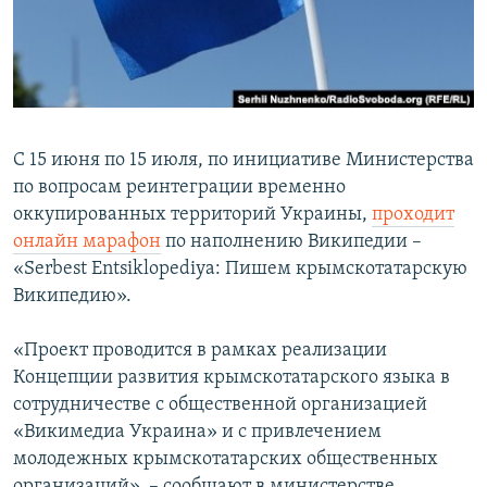
ПРИСОЕДИНЯЙТЕСЬ!
ПОБЕДИТЕЛЕЙ НЕ СУДЯТ?
КРЫМ.НЕПОКОРЕННЫЙ
ELIFBE
УКРАИНСКАЯ ПРОБЛЕМА КРЫМА
С 15 июня по 15 июля, по инициативе Министерства
Все сайты RFE/RL
по вопросам реинтеграции временно
оккупированных территорий Украины,
проходит
онлайн марафон
по наполнению Википедии –
«Serbest Entsiklopediya: Пишем крымскотатарскую
Википедию».
«Проект проводится в рамках реализации
Концепции развития крымскотатарского языка в
сотрудничестве с общественной организацией
«Викимедиа Украина» и с привлечением
молодежных крымскотатарских общественных
организаций», – сообщают в министерстве.