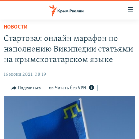
Доступность
ссылки
Вернуться
НОВОСТИ
к
НОВОСТИ
Стартовал онлайн марафон по
основному
СПЕЦПРОЕКТЫ
содержанию
наполнению Википедии статьями
ВОДА
Вернутся
ГРУЗ 200
на крымскотатарском языке
к
ИСТОРИЯ
КАРТА ВОЕННЫХ ОБЪЕКТОВ КРЫМА
главной
16 июня 2021, 08:19
ЕЩЕ
11 ЛЕТ ОККУПАЦИИ КРЫМА. 11 ИСТОРИЙ СОПРОТИВЛЕНИЯ
навигации
Вернутся
Поделиться
Читать без VPN
РАДІО СВОБОДА
ИНТЕРАКТИВ
к
КАК ОБОЙТИ БЛОКИРОВКУ
ИНФОГРАФИКА
поиску
ТЕЛЕПРОЕКТ КРЫМ.РЕАЛИИ
Українською
СОВЕТЫ ПРАВОЗАЩИТНИКОВ
Qırımtatar
ПРОПАВШИЕ БЕЗ ВЕСТИ