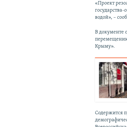
«Проект резо
государства-
водой», – со
В документе 
перемещению
Крыму».
Содержится п
демографичес