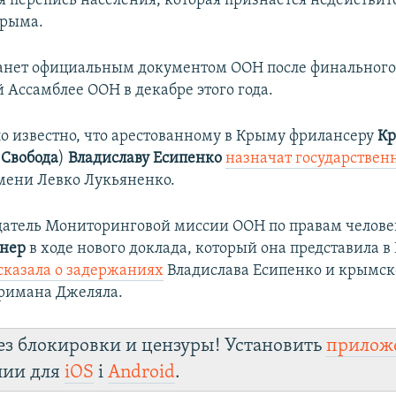
я перепись населения, которая признается недействит
Крыма.
анет официальным документом ООН после финального
 Ассамблее ООН в декабре этого года.
ало известно, что арестованному в Крыму фрилансеру
Кр
 Свобода
)
Владиславу Есипенко
назначат государствен
ени Левко Лукьяненко.
датель Мониторинговой миссии ООН по правам челове
гнер
в ходе нового доклада, который она представила в
сказала о задержаниях
Владислава Есипенко и крымск
римана Джеляла.
ез блокировки и цензуры! Установить
прилож
лии для
iOS
і
Android
.