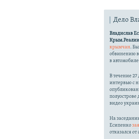
Дело Вл
Владислав Е
Крым.Реали
крымчан
. Б
обвинению 
в автомобиле
В течение 27
интервью с н
опубликованн
полуострове 
видео украи
На заседании
Есипенко
за
отказался от