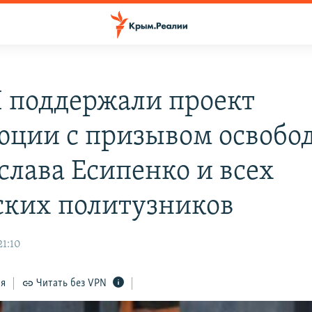
 поддержали проект
юции с призывом освобо
слава Есипенко и всех
ких политузников
21:10
ся
Читать без VPN