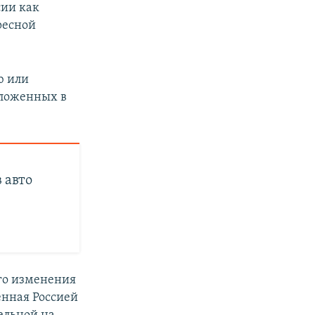
сии как
ресной
ю или
оложенных в
 авто
го изменения
енная Россией