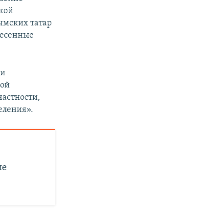
кой
рымских татар
несенные
 и
бой
частности,
еления».
ие