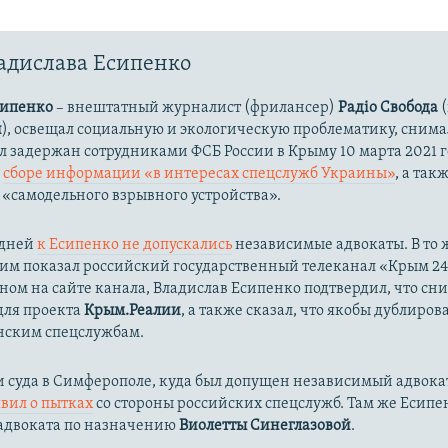
адислава Есипенко
сипенко
– внештатный журналист (фрилансер)
Радіо Свобода
(
и
), освещал социальную и экологическую проблематику, сним
ыл задержан сотрудниками ФСБ России в Крыму 10 марта 2021 г
в
сборе информации «в интересах спецслужб Украины»
, а та
 «самодельного взрывного устройства».
 дней
к Есипенко не допускались
независимые адвокаты. В то 
им показал российский государственный телеканал «Крым 24»
ом на сайте канала, Владислав Есипенко подтвердил, что сн
для проекта
Крым.Реалии
, а также сказал, что якобы дублиров
нским спецслужбам.
 суда в Симферополе, куда был допущен независимый адвокат
явил о пытках
со стороны российских спецслужб. Там же Есипе
 адвоката по назначению
Виолетты Синеглазовой
.