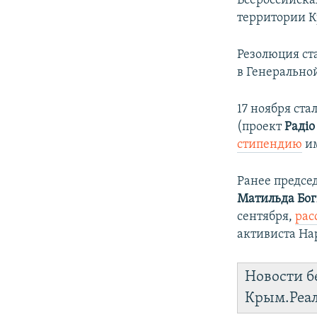
Всероссийска
территории 
Резолюция ст
в Генеральной
17 ноября ст
(проект
Радіо
стипендию
им
Ранее предсе
Матильда Бо
сентября,
рас
активиста На
Новости б
Крым.Реа