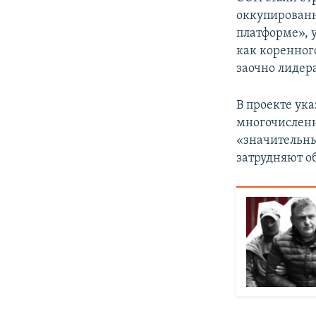
оккупированн
платформе», 
как коренног
заочно лидер
В проекте ук
многочисленн
«значительны
затрудняют о