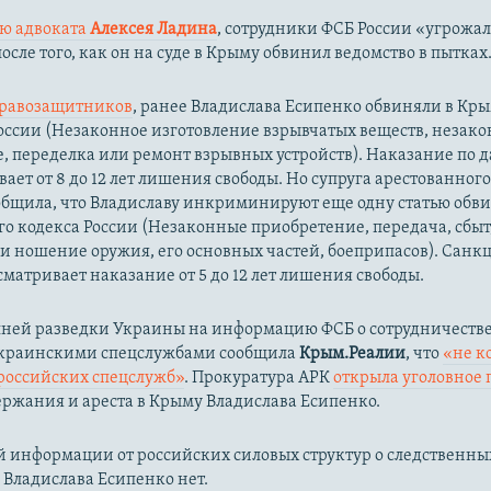
ю адвоката
Алексея Ладина
, сотрудники ФСБ России «угрожа
осле того, как он на суде в Крыму обвинил ведомство в пытках
равозащитников
, ранее Владислава Есипенко обвиняли в Кры
К России (Незаконное изготовление взрывчатых веществ, незак
, переделка или ремонт взрывных устройств). Наказание по д
ает от 8 до 12 лет лишения свободы. Но супруга арестованног
бщила, что Владиславу инкриминируют еще одну статью обвин
го кодекса России (Незаконные приобретение, передача, сбыт
и ношение оружия, его основных частей, боеприпасов). Санк
сматривает наказание от 5 до 12 лет лишения свободы.
ней разведки Украины на информацию ФСБ о сотрудничестве
украинскими спецслужбами сообщила
Крым.Реалии
, что
«не к
российских спецслужб»
. Прокуратура АРК
открыла уголовное 
ержания и ареста в Крыму Владислава Есипенко.
 информации от российских силовых структур о следственны
 Владислава Есипенко нет.