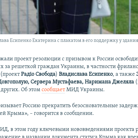
лава Есипенко Екатерина с плакатом в его поддержку у здан
жали проект резолюции с призывом к России освободи
 за решеткой граждан Украины, в частности фрилан
(проект
Радіо Свобода
)
Владислава Есипенко
, а также
Довгополую,
Сервера Мустафаева, Наримана Джеляла
(
и других. Об этом
сообщает
МИД Украины.
изывает Россию прекратить безосновательные задерж
ей Крыма», – говорится в сообщении.
Д, в этом году ключевыми нововведениями проекта 
ражение в названии документа статуса Крыма как вр