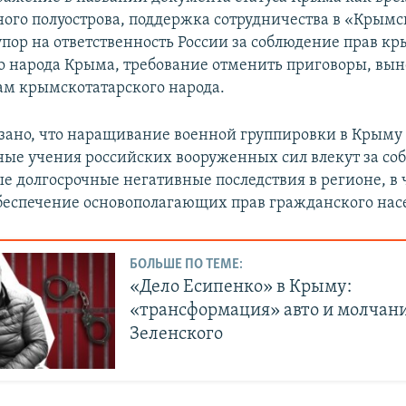
ого полуострова, поддержка сотрудничества в «Крымс
упор на ответственность России за соблюдение прав к
о народа Крыма, требование отменить приговоры, вы
ам крымскотатарского народа.
азано, что наращивание военной группировки в Крыму
ые учения российских вооруженных сил влекут за со
е долгосрочные негативные последствия в регионе, в 
беспечение основополагающих прав гражданского нас
БОЛЬШЕ ПО ТЕМЕ:
«Дело Есипенко» в Крыму:
«трансформация» авто и молчан
Зеленского