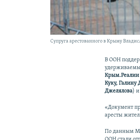
Супруга арестованного в Крыму Владис
В ООН поддер
удерживаемых
Крым.Реалии
Куку,
Галину 
Джелялова
) 
«Документ пр
аресты жител
По данным МИ
ООН стали от