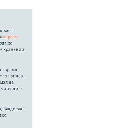
проект
ал
опросы
ода по
кже хранении
же время
: на видео,
имал на
ал отснятое
, Владислав
нко