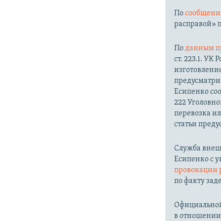
По
сообщени
расправой» п
По
данным п
ст. 223.1. У
изготовление
предусматрив
Есипенко соо
222 Уголовно
перевозка ил
статьи преду
Служба внеш
Есипенко с 
провокации 
по факту зад
Официальной
в отношении