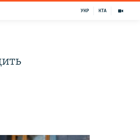
УКР
КТА
дить