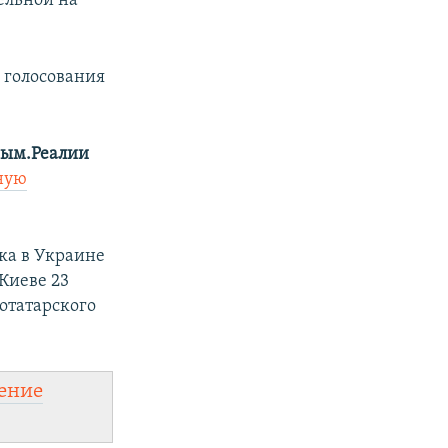
ельной на
 голосования
ым.Реалии
ную
ка в Украине
 Киеве 23
отатарского
ение