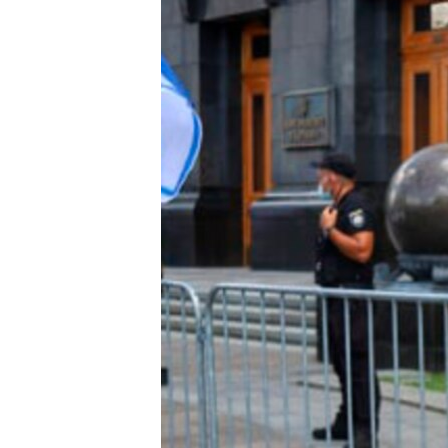
ПОБЕДИТЕЛЕЙ НЕ СУДЯТ?
КРЫМ.НЕПОКОРЕННЫЙ
ELIFBE
УКРАИНСКАЯ ПРОБЛЕМА КРЫМА