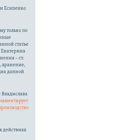
ли Есипенко
.
му только по
онные
анной статье
о Екатерина
ения – ст.
, хранение,
ция данной
 Владислава
омментирует
производство
х действиях