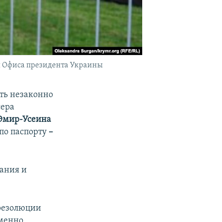
ия Офиса президента Украины
ть незаконно
сера
Эмир-Усеина
по паспорту
–
ания и
резолюции
еменно