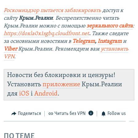
Роскомнадзор пытается заблокировать
доступ к
сайту
Крым.Реалии
.
Беспрепятственно читать
Крым.Реалии можно с помощью
зеркального сайта
:
https://doxla0x1sgbq.cloudfront.net
.
Также следите
за основными новостями в
Telegram
,
Instagram
и
Viber
Крым.Реалии. Рекомендуем вам
установить
VPN
.
Новости без блокировки и цензуры!
Установить
приложение
Крым.Реалии
для
iOS
і
Android
.
Поделиться
Читать без VPN
Follow us
ПО ТЕМЕ