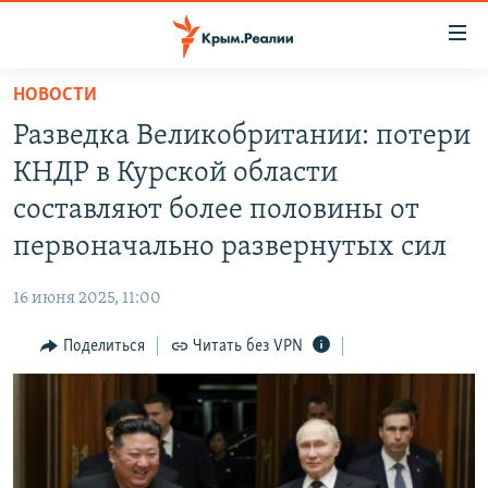
Доступность
ссылки
Вернуться
НОВОСТИ
к
НОВОСТИ
Разведка Великобритании: потери
основному
СПЕЦПРОЕКТЫ
содержанию
КНДР в Курской области
ВОДА
Вернутся
ГРУЗ 200
составляют более половины от
к
ИСТОРИЯ
КАРТА ВОЕННЫХ ОБЪЕКТОВ КРЫМА
первоначально развернутых сил
главной
ЕЩЕ
11 ЛЕТ ОККУПАЦИИ КРЫМА. 11 ИСТОРИЙ СОПРОТИВЛЕНИЯ
навигации
16 июня 2025, 11:00
Вернутся
РАДІО СВОБОДА
ИНТЕРАКТИВ
к
Поделиться
Читать без VPN
КАК ОБОЙТИ БЛОКИРОВКУ
ИНФОГРАФИКА
поиску
ТЕЛЕПРОЕКТ КРЫМ.РЕАЛИИ
Українською
СОВЕТЫ ПРАВОЗАЩИТНИКОВ
Qırımtatar
ПРОПАВШИЕ БЕЗ ВЕСТИ