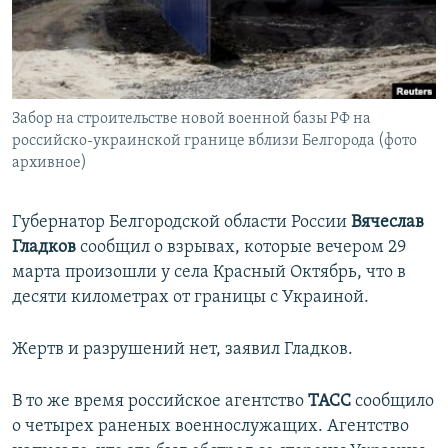
ПРИСОЕДИНЯЙТЕСЬ!
ПОБЕДИТЕЛЕЙ НЕ СУДЯТ?
КРЫМ.НЕПОКОРЕННЫЙ
ELIFBE
Забор на строительстве новой военной базы РФ на
УКРАИНСКАЯ ПРОБЛЕМА КРЫМА
российско-украинской границе вблизи Белгорода (фото
Все сайты RFE/RL
архивное)
Губернатор Белгородской области России
Вячеслав
Гладков
сообщил о взрывах, которые вечером 29
марта произошли у села Красный Октябрь, что в
десяти километрах от границы с Украиной.
Жертв и разрушений нет, заявил Гладков.
В то же время российское агентство
ТАСС
сообщило
о четырех раненых военнослужащих. Агентство