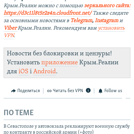
Крым.Реалии можно с помощью
зеркального сайта:
https://d3c11l8t5r2z4n.cloudfront.net/
Также следите
за основными новостями в
Telegram
,
Instagram
и
Viber
Крым.Реалии. Рекомендуем вам
установить
VPN
.
Новости без блокировки и цензуры!
Установить
приложение
Крым.Реалии
для
iOS
і
Android
.
Поделиться
Читать без VPN
Follow us
ПО ТЕМЕ
В Севастополе у автовокзала рекламируют военную службу
по контракту в российской армии (+фото)