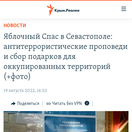
Доступность
ссылки
Вернуться
НОВОСТИ
к
НОВОСТИ
Яблочный Спас в Севастополе:
основному
СПЕЦПРОЕКТЫ
содержанию
антитеррористические проповеди
ВОДА
Вернутся
ГРУЗ 200
и сбор подарков для
к
ИСТОРИЯ
КАРТА ВОЕННЫХ ОБЪЕКТОВ КРЫМА
оккупированных территорий
главной
ЕЩЕ
11 ЛЕТ ОККУПАЦИИ КРЫМА. 11 ИСТОРИЙ СОПРОТИВЛЕНИЯ
навигации
(+фото)
Вернутся
РАДІО СВОБОДА
ИНТЕРАКТИВ
к
19 августа 2022, 16:52
КАК ОБОЙТИ БЛОКИРОВКУ
ИНФОГРАФИКА
поиску
Поделиться
Читать без VPN
ТЕЛЕПРОЕКТ КРЫМ.РЕАЛИИ
Українською
СОВЕТЫ ПРАВОЗАЩИТНИКОВ
Qırımtatar
ПРОПАВШИЕ БЕЗ ВЕСТИ