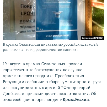
ПРИСОЕДИНЯЙТЕСЬ!
ПОБЕДИТЕЛЕЙ НЕ СУДЯТ?
КРЫМ.НЕПОКОРЕННЫЙ
ELIFBE
УКРАИНСКАЯ ПРОБЛЕМА КРЫМА
Все сайты RFE/RL
В храмах Севастополя по указанию российских властей
развесили антитеррористические листовки
19 августа в храмах Севастополя провели
торжественные богослужения по случаю
христианского праздника Преображения.
Верующим сообщили о сборе гуманитарного груза
для оккупированных армией РФ территорий
Донбасса и призвали делать пожертвования. Об
этом сообщает корреспондент
Крым.Реалии
.