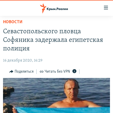
Доступность
ссылки
Вернуться
НОВОСТИ
к
НОВОСТИ
Севастопольского пловца
основному
СПЕЦПРОЕКТЫ
содержанию
Софяника задержала египетская
ВОДА
Вернутся
ГРУЗ 200
полиция
к
ИСТОРИЯ
КАРТА ВОЕННЫХ ОБЪЕКТОВ КРЫМА
главной
16 декабря 2020, 16:29
ЕЩЕ
11 ЛЕТ ОККУПАЦИИ КРЫМА. 11 ИСТОРИЙ СОПРОТИВЛЕНИЯ
навигации
Вернутся
Поделиться
Читать без VPN
РАДІО СВОБОДА
ИНТЕРАКТИВ
к
КАК ОБОЙТИ БЛОКИРОВКУ
ИНФОГРАФИКА
поиску
ТЕЛЕПРОЕКТ КРЫМ.РЕАЛИИ
Українською
СОВЕТЫ ПРАВОЗАЩИТНИКОВ
Qırımtatar
ПРОПАВШИЕ БЕЗ ВЕСТИ