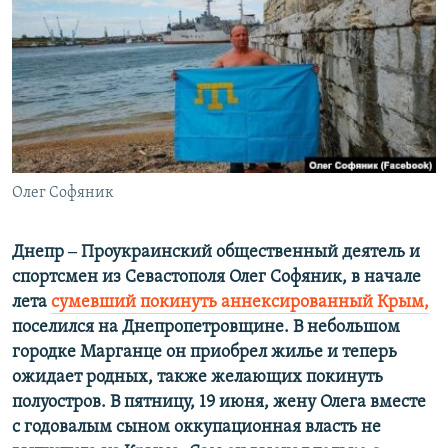
ПРИСОЕДИНЯЙТЕСЬ!
ПОБЕДИТЕЛЕЙ НЕ СУДЯТ?
КРЫМ.НЕПОКОРЕННЫЙ
ELIFBE
УКРАИНСКАЯ ПРОБЛЕМА КРЫМА
Все сайты RFE/RL
Олег Софяник
Днепр ‒ Проукраинский общественный деятель и
спортсмен из Севастополя Олег Софяник, в начале
лета
сумевший покинуть аннексированный Крым,
поселился на Днепропетровщине. В небольшом
городке Марганце он приобрел жилье и теперь
ожидает родных, также желающих покинуть
полуостров. В пятницу, 19 июня, жену Олега вместе
с годовалым сыном оккупационная власть не