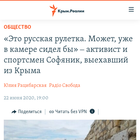
Доступность
ссылки
Вернуться
ОБЩЕСТВО
к
НОВОСТИ
«Это русская рулетка. Может, уже
основному
СПЕЦПРОЕКТЫ
содержанию
в камере сидел бы» ‒ активист и
ВОДА
Вернутся
ГРУЗ 200
спортсмен Софяник, выехавший
к
ИСТОРИЯ
КАРТА ВОЕННЫХ ОБЪЕКТОВ КРЫМА
из Крыма
главной
ЕЩЕ
11 ЛЕТ ОККУПАЦИИ КРЫМА. 11 ИСТОРИЙ СОПРОТИВЛЕНИЯ
навигации
Юлия Рацибарская
Радіо Свобода
Вернутся
РАДІО СВОБОДА
ИНТЕРАКТИВ
к
22 июня 2020, 19:00
КАК ОБОЙТИ БЛОКИРОВКУ
ИНФОГРАФИКА
поиску
Поделиться
Читать без VPN
ТЕЛЕПРОЕКТ КРЫМ.РЕАЛИИ
Українською
СОВЕТЫ ПРАВОЗАЩИТНИКОВ
Qırımtatar
ПРОПАВШИЕ БЕЗ ВЕСТИ