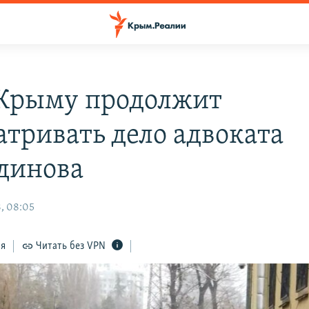
 Крыму продолжит
атривать дело адвоката
динова
, 08:05
ся
Читать без VPN