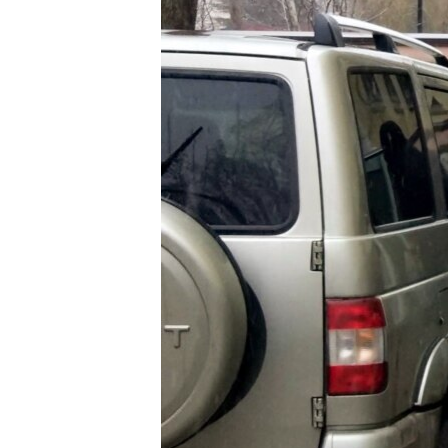
ПОБЕДИТЕЛЕЙ НЕ СУДЯТ?
КРЫМ.НЕПОКОРЕННЫЙ
ELIFBE
УКРАИНСКАЯ ПРОБЛЕМА КРЫМА