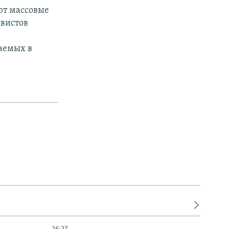
ют массовые
ивистов
аемых в