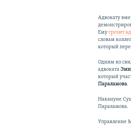
Адвокату вме
демонстриров
Ему
грозит а
словам колле
который пере
Одним из сви
адвоката
Эми
который учас
Параламова
.
Накануне Су
Параламова.
Управление М