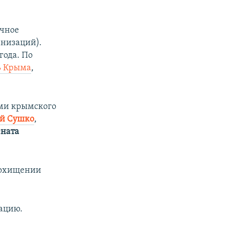
ичное
анизаций).
года. По
ь Крыма
,
ами крымского
й Сушко
,
ената
похищении
ацию.