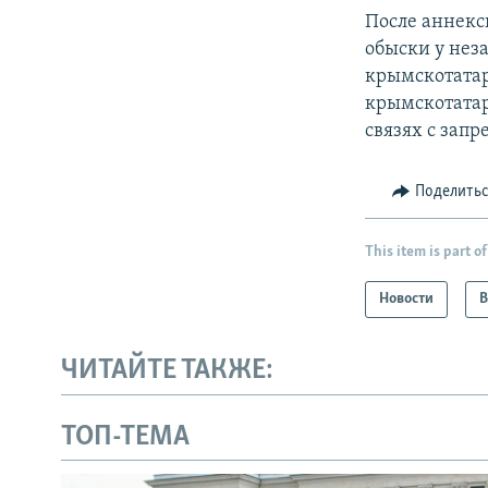
После аннекс
обыски у нез
крымскотатар
крымскотатар
связях с зап
Поделить
This item is part of
Новости
В
ЧИТАЙТЕ ТАКЖЕ:
ТОП-ТЕМА