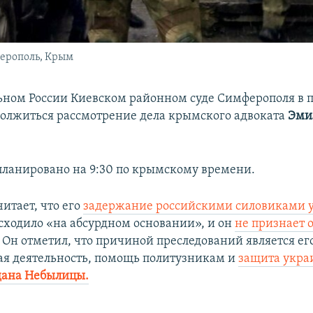
ферополь, Крым
ьном России Киевском районном суде Симферополя в п
должиться рассмотрение дела крымского адвоката
Эми
планировано на 9:30 по крымскому времени.
итает, что его
задержание российскими силовиками у
ходило «на абсурдном основании», и он
не признает 
 Он отметил, что причиной преследований является ег
я деятельность, помощь политузникам и
защита укра
дана Небылицы.