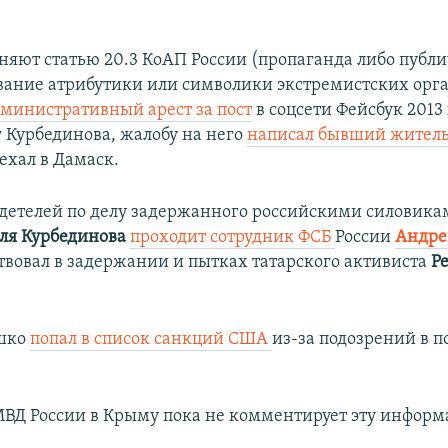
няют статью 20.3 КоАП России (пропаганда либо публ
ание атрибутики или символики экстремистских орг
дминистративный арест за пост
в соцсети Фейсбук 2013 
г Курбединова, жалобу на него
написал бывший жител
ехал в Дамаск.
детелей по делу задержанного российскими силовик
ля Курбединова
проходит сотрудник ФСБ
России
Андре
твовал в задержании и пытках татарского активиста
Р
шко
попал в список санкций США
из-за подозрений в 
ВД России в Крыму пока не комментирует эту информ