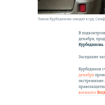
Эмиля Курбединова заводят в суд, Сим
В подконтрол
декабря, про
Курбединова.
Заседание за
Курбединов сч
декабря
проис
экстремизме.
правозащитна
военного
Бог