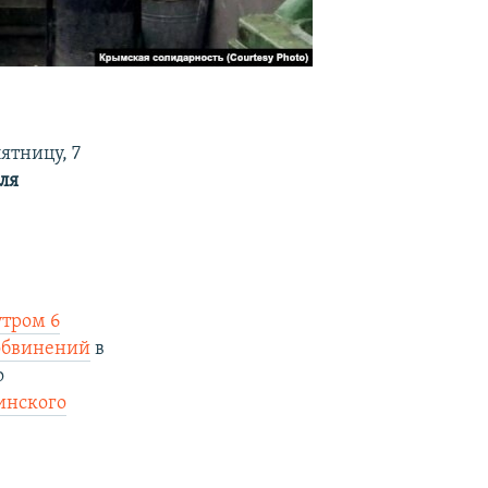
ятницу, 7
ля
тром 6
обвинений
в
о
инского