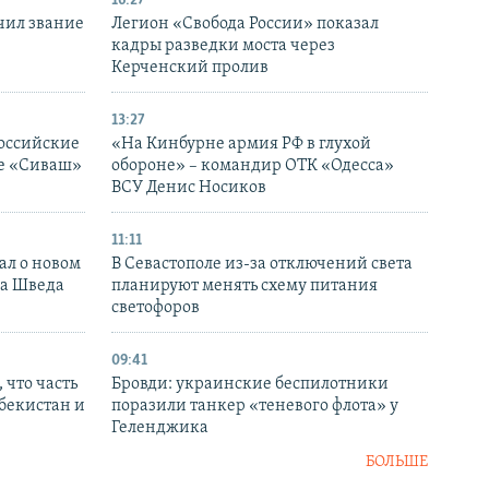
16:27
чил звание
Легион «Свобода России» показал
кадры разведки моста через
Керченский пролив
13:27
оссийские
«На Кинбурне армия РФ в глухой
ке «Сиваш»
обороне» – командир ОТК «Одесса»
ВСУ Денис Носиков
11:11
ал о новом
В Севастополе из-за отключений света
ка Шведа
планируют менять схему питания
светофоров
09:41
 что часть
Бровди: украинские беспилотники
збекистан и
поразили танкер «теневого флота» у
Геленджика
БОЛЬШЕ