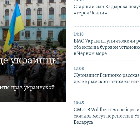
18:10
Старший сын Кадырова полу
«героя Чечни»
14:18
ВМС Украины уничтожили р
объекты на буровой установ
в Черном море
где украинцы
12:08
Журналист Есипенко рассказ
деле крымского автомехани
щиты прав украинской
10:45
СМИ: В Wildberries сообщили,
складов могут перенести в У
Беларусь