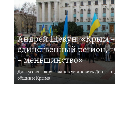
Андрей Щекун: «Крым –
единственный регион, 
– меньшинство»
Дискуссия вокруг планов установить День за
общины Крыма