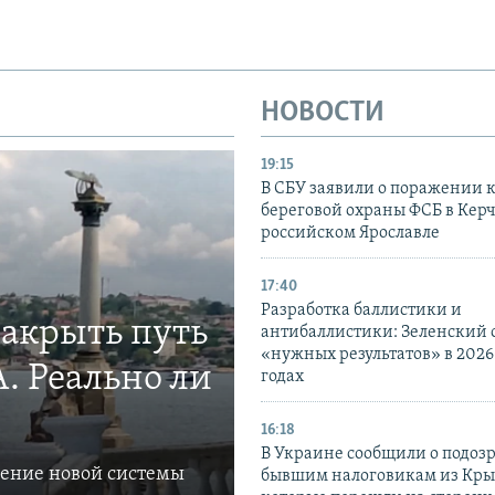
НОВОСТИ
19:15
В СБУ заявили о поражении 
береговой охраны ФСБ в Керч
российском Ярославле
17:40
Разработка баллистики и
закрыть путь
антибаллистики: Зеленский
«нужных результатов» в 2026
. Реально ли
годах
16:18
В Украине сообщили о подоз
ление новой системы
бывшим налоговикам из Кры