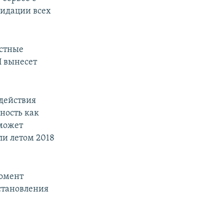
идации всех
устные
Н вынесет
 действия
ность как
сможет
ли летом 2018
момент
остановления