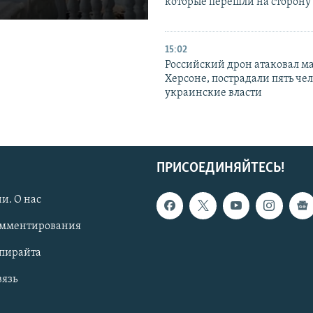
которые перешли на сторону
15:02
Российский дрон атаковал м
Херсоне, пострадали пять чел
украинские власти
ПРИСОЕДИНЯЙТЕСЬ!
и. О нас
омментирования
опирайта
вязь