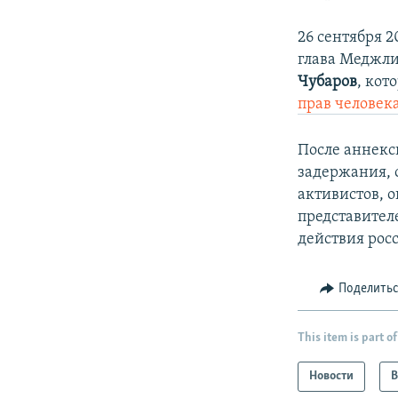
26 сентября 2
глава Меджли
Чубаров
,
кото
прав человек
После аннекс
задержания, 
активистов, 
представител
действия рос
Поделить
This item is part of
Новости
В