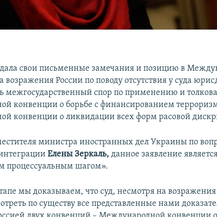
дала свои письменные замечания и позицию в Между
на возражения России по поводу отсутствия у суда юри
ь межгосударственный спор по применению и толков
й конвенции о борьбе с финансированием террориз
ой конвенции о ликвидации всех форм расовой диск
естителя министра иностранных дел Украины по воп
 интеграции
Елены Зеркаль,
данное заявление являетс
м процессуальным шагом».
тапе мы доказываем, что суд, несмотря на возражения
отреть по существу все представленные нами доказате
ссией двух конвенций – Международной конвенции о 