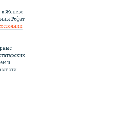
а в Женеве
раины
Рефат
 состоянии
ярные
отатарских
ей и
ают эти