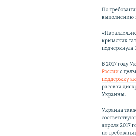
По требованию
выполнению п
«Параллельно
крымских тат
подчеркнула 
В 2017 году 
России
с цель
поддержку ак
расовой диск
Украины.
Украина такж
соответствую
апреля 2017 
по требовани