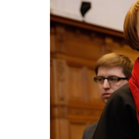
ПОБЕДИТЕЛЕЙ НЕ СУДЯТ?
КРЫМ.НЕПОКОРЕННЫЙ
ELIFBE
УКРАИНСКАЯ ПРОБЛЕМА КРЫМА