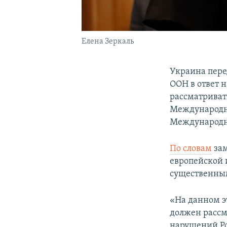
Елена Зеркаль
Украина пере
ООН в ответ 
рассматриват
Международно
Международн
По словам
зам
европейской
существенны
«На данном э
должен рассм
нарушений Ро