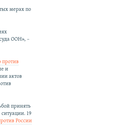
ятых мерах по
иях
суда ООН», –
 против
ие и
нии актов
ротив
ьбой принять
ситуации. 19
ротив России