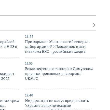
18:44
кораблей
При взрыве в Москве погиб генерал-
и и НПЗ в
майор армии РФ Плохотнюк и зять
главкома ВКС – российские медиа
16:55
Возле нефтяного танкера в Ормузском
 ожидает
проливе произошли два взрыва –
-2027
UKMTO
15:40
рении трем
Нидерланды не могут предоставить
ма,
Украине дополнительные