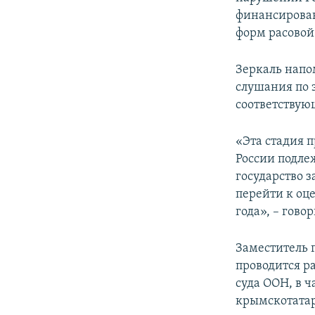
финансирова
форм расовой
Зеркаль напом
слушания по 
соответствую
«Эта стадия п
России подле
государство 
перейти к оц
года», – гово
Заместитель 
проводится р
суда ООН, в 
крымскотатар