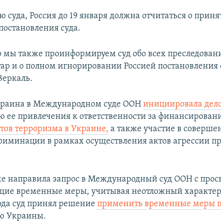
 суда, Россия до 19 января должна отчитаться о прин
остановления суда.
 мы также проинформируем суд обо всех преследован
ар и о полном игнорировании Россией постановления 
Зеркаль.
Украина в Международном суде ООН
инициировала дело
ю ее привлечения к ответственности за финансирован
тов терроризма в Украине,
а также участие в соверше
риминации в рамках осуществления актов агрессии п
е направила запрос в Международный суд ООН с прос
щие временные меры, учитывая неотложный характер 
года суд принял решение
применить временные меры п
ю Украины.