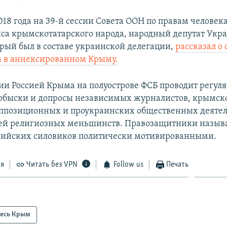
018 года на 39-й сессии Совета ООН по правам человек
са крымскотатарского народа, народный депутат Ук
рый был в составе украинской делегации,
рассказал о
а в аннексированном Крыму.
ии Россией Крыма на полуострове ФСБ проводит регул
обыски и допросы независимых журналистов, крымск
оппозиционных и проукраинских общественных деятел
ей религиозных меньшинств. Правозащитники назыв
сийских силовиков политически мотивированными.
ся
Читать без VPN
Follow us
Печать
есь Крым