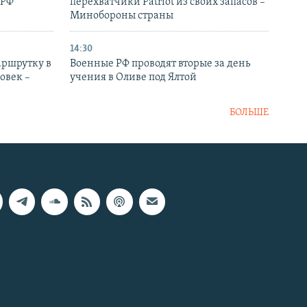
 РФ
перехватчики Patriot из своих запасов –
Минобороны страны
14:30
аршрутку в
Военные РФ проводят вторые за день
овек –
учения в Оливе под Ялтой
БОЛЬШЕ