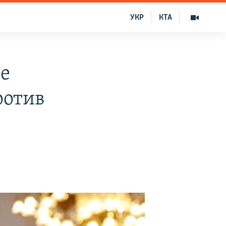
УКР
КТА
е
ротив