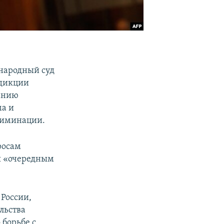
народный суд
сдикции
анию
ма и
риминации.
росам
я «очередным
 России,
льства
борьбе с