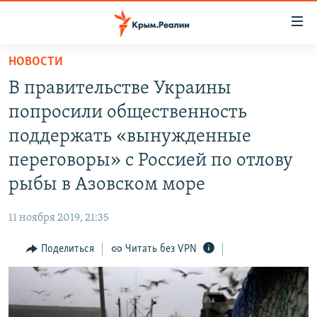
Доступность
ссылки
Вернуться
НОВОСТИ
к
НОВОСТИ
В правительстве Украины
основному
СПЕЦПРОЕКТЫ
содержанию
попросили общественность
ВОДА
Вернутся
ГРУЗ 200
поддержать «вынужденные
к
ИСТОРИЯ
КАРТА ВОЕННЫХ ОБЪЕКТОВ КРЫМА
переговоры» с Россией по отлову
главной
ЕЩЕ
11 ЛЕТ ОККУПАЦИИ КРЫМА. 11 ИСТОРИЙ СОПРОТИВЛЕНИЯ
навигации
рыбы в Азовском море
Вернутся
РАДІО СВОБОДА
ИНТЕРАКТИВ
к
11 ноября 2019, 21:35
КАК ОБОЙТИ БЛОКИРОВКУ
ИНФОГРАФИКА
поиску
Поделиться
Читать без VPN
ТЕЛЕПРОЕКТ КРЫМ.РЕАЛИИ
Українською
СОВЕТЫ ПРАВОЗАЩИТНИКОВ
Qırımtatar
ПРОПАВШИЕ БЕЗ ВЕСТИ