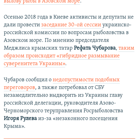
вылову рыбы в Азовском море
.
Осенью 2018 года в Киеве активисты и депутаты не
дали провести
заседание 30-ой сессии
украинско-
российской комиссии по вопросам рыболовства в
Азовском море. По мнению председателя
Меджлиса крымских татар
Рефата Чубарова
,
таким
образом происходит «гибридное размывание
суверенитета Украины»
.
Чубаров сообщил о
недопустимости подобных
переговоров
, а также потребовал от СБУ
незамедлительно выдворить из Украины главу
российской делегации, руководителя Азово-
Черноморского теруправления Росрыболовства
Игоря Рулева
из-за «незаконного посещения
Крыма».