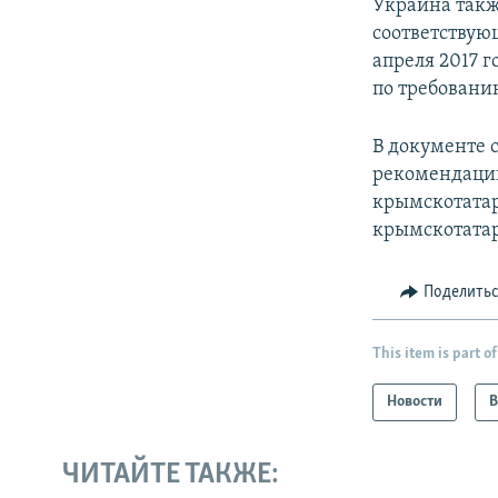
Украина такж
соответствую
апреля 2017 
по требовани
В документе 
рекомендаций
крымскотатар
крымскотатар
Поделить
This item is part of
Новости
В
ЧИТАЙТЕ ТАКЖЕ: