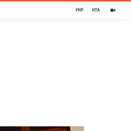
УКР
КТА