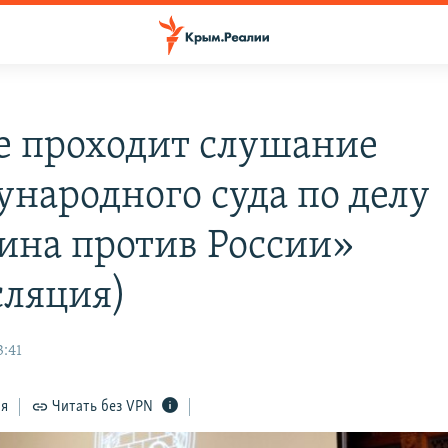
ге проходит слушание
народного суда по делу
ина против России»
сляция)
3:41
ся
Читать без VPN