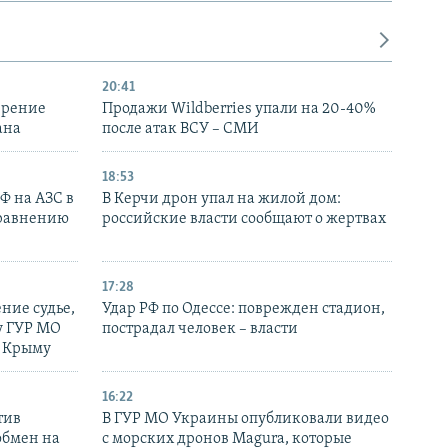
20:41
ирение
Продажи Wildberries упали на 20-40%
ана
после атак ВСУ – СМИ
18:53
РФ на АЗС в
В Керчи дрон упал на жилой дом:
сравнению
российские власти сообщают о жертвах
17:28
ние судье,
Удар РФ по Одессе: поврежден стадион,
у ГУР МО
пострадал человек – власти
в Крыму
16:22
тив
В ГУР МО Украины опубликовали видео
обмен на
с морских дронов Magura, которые