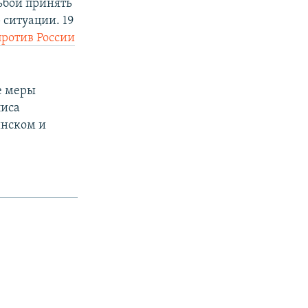
ьбой принять
ситуации. 19
ротив России
е меры
лиса
инском и