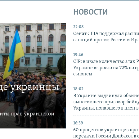
НОВОСТИ
22:08
Сенат США поддержал расш
санкций против России и Ир
19:46
CIR: в июле количество атак 
Украине выросло на 72% по 
с июнем
где украинцы
18:02
В Украине выдвинули обвине
выносившего приговор бойц
Украины, попавшего в плен 
щиты прав украинской
16:59
60 процентов украинцев про
передачи России Донбасса в 