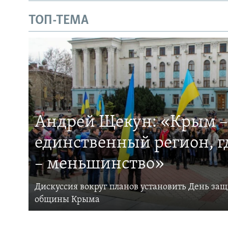
ТОП-ТЕМА
Андрей Щекун: «Крым –
единственный регион, 
– меньшинство»
Дискуссия вокруг планов установить День за
общины Крыма