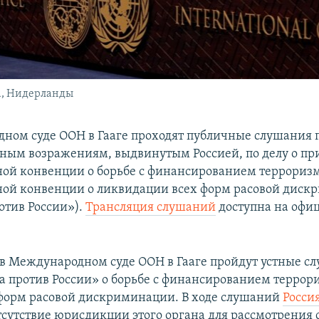
а, Нидерланды
ном суде ООН в Гааге проходят публичные слушания 
ным возражениям, выдвинутым Россией, по делу о п
й конвенции о борьбе с финансированием террориз
ой конвенции о ликвидации всех форм расовой диск
отив России»).
Трансляция слушаний
доступна на офи
я в Международном суде ООН в Гааге пройдут устные с
а против России» о борьбе с финансированием террори
 форм расовой дискриминации. В ходе слушаний
Росси
тсутствие юрисдикции этого органа для рассмотрения 