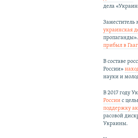
дела «Украин
Заместитель
украинская д
пропаганды».
прибыл в Гаа
В составе ро
России»
нахо
науки и мол
В 2017 году 
России
с цель
поддержку ак
расовой диск
Украины.