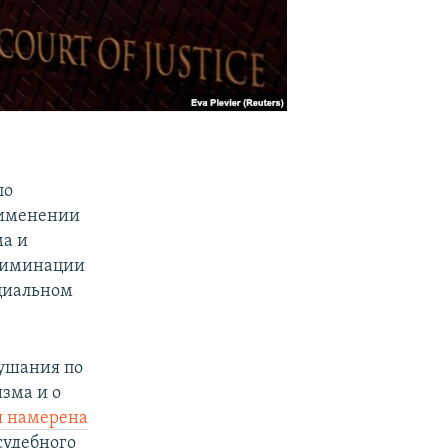
по
рименении
ма и
риминации
циальном
лушания по
зма и о
я намерена
судебного