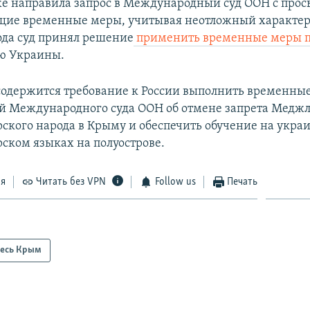
е направила запрос в Международный суд ООН с прос
щие временные меры, учитывая неотложный характер 
года суд принял решение
применить временные меры п
ю Украины.
содержится требование к России выполнить временны
 Международного суда ООН об отмене запрета Медж
ского народа в Крыму и обеспечить обучение на укра
ском языках на полуострове.
ся
Читать без VPN
Follow us
Печать
есь Крым