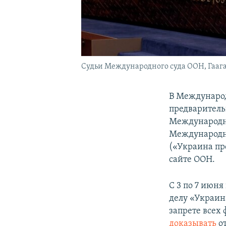
Судьи Международного суда ООН, Гааг
В Международ
предваритель
Международно
Международн
(«Украина пр
сайте ООН.
С 3 по 7 июн
делу «Украин
запрете всех
доказывать
о