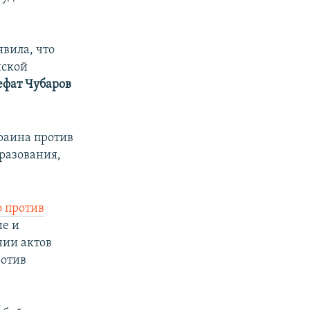
явила, что
йской
ефат Чубаров
раина против
разования,
 против
ие и
нии актов
ротив