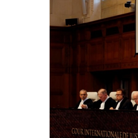
ПОБЕДИТЕЛЕЙ НЕ СУДЯТ?
КРЫМ.НЕПОКОРЕННЫЙ
ELIFBE
УКРАИНСКАЯ ПРОБЛЕМА КРЫМА