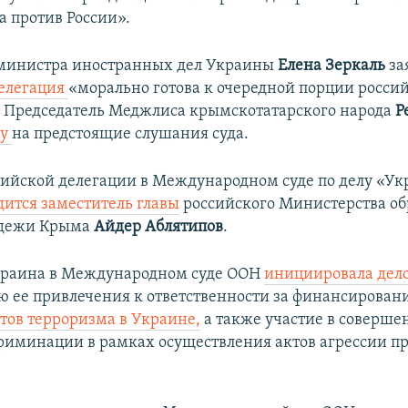
а против России».
 министра иностранных дел Украины
Елена Зеркаль
за
елегация
«морально готова к очередной порции росси
 Председатель Меджлиса крымскотатарского народа
Р
гу
на предстоящие слушания суда.
ссийской делегации в Международном суде по делу «Ук
дится заместитель главы
российского Министерства об
одежи Крыма
Айдер Аблятипов
.
Украина в Международном суде ООН
инициировала дело
ю ее привлечения к ответственности за финансирован
тов терроризма в Украине,
а также участие в соверше
риминации в рамках осуществления актов агрессии п