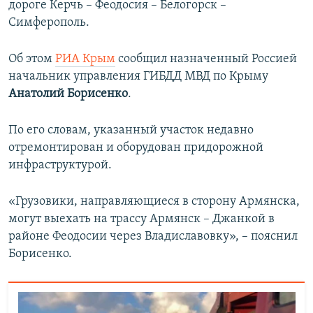
дороге Керчь – Феодосия – Белогорск –
ПРИСОЕДИНЯЙТЕСЬ!
ПОБЕДИТЕЛЕЙ НЕ СУДЯТ?
Симферополь.
КРЫМ.НЕПОКОРЕННЫЙ
Об этом
РИА Крым
сообщил назначенный Россией
ELIFBE
начальник управления ГИБДД МВД по Крыму
УКРАИНСКАЯ ПРОБЛЕМА КРЫМА
Анатолий Борисенко
.
Все сайты RFE/RL
По его словам, указанный участок недавно
отремонтирован и оборудован придорожной
инфраструктурой.
«Грузовики, направляющиеся в сторону Армянска,
могут выехать на трассу Армянск – Джанкой в
районе Феодосии через Владиславовку», – пояснил
Борисенко.