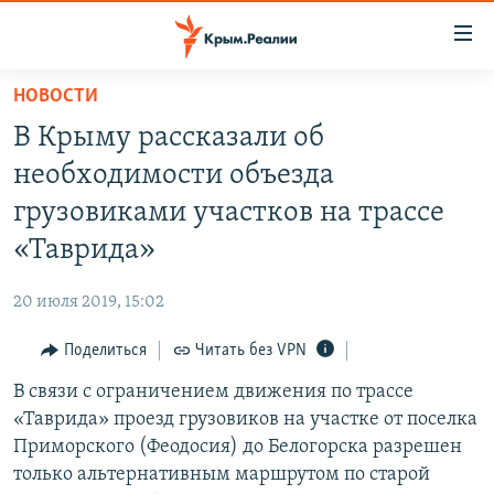
Доступность
ссылки
Вернуться
НОВОСТИ
к
НОВОСТИ
В Крыму рассказали об
основному
СПЕЦПРОЕКТЫ
содержанию
необходимости объезда
ВОДА
Вернутся
ГРУЗ 200
грузовиками участков на трассе
к
ИСТОРИЯ
КАРТА ВОЕННЫХ ОБЪЕКТОВ КРЫМА
«Таврида»
главной
ЕЩЕ
11 ЛЕТ ОККУПАЦИИ КРЫМА. 11 ИСТОРИЙ СОПРОТИВЛЕНИЯ
навигации
20 июля 2019, 15:02
Вернутся
РАДІО СВОБОДА
ИНТЕРАКТИВ
к
Поделиться
Читать без VPN
КАК ОБОЙТИ БЛОКИРОВКУ
ИНФОГРАФИКА
поиску
В связи с ограничением движения по трассе
ТЕЛЕПРОЕКТ КРЫМ.РЕАЛИИ
Українською
«Таврида» проезд грузовиков на участке от поселка
СОВЕТЫ ПРАВОЗАЩИТНИКОВ
Приморского (Феодосия) до Белогорска разрешен
Qırımtatar
только альтернативным маршрутом по старой
ПРОПАВШИЕ БЕЗ ВЕСТИ