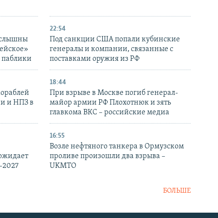
22:54
 слышны
Под санкции США попали кубинские
дейское»
генералы и компании, связанные с
– паблики
поставками оружия из РФ
18:44
кораблей
При взрыве в Москве погиб генерал-
и и НПЗ в
майор армии РФ Плохотнюк и зять
главкома ВКС – российские медиа
16:55
Возле нефтяного танкера в Ормузском
 ожидает
проливе произошли два взрыва –
-2027
UKMTO
БОЛЬШЕ