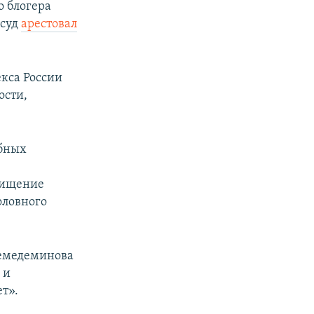
го блогера
 суд
арестовал
екса России
ости,
ебных
охищение
оловного
Мемедеминова
 и
т».