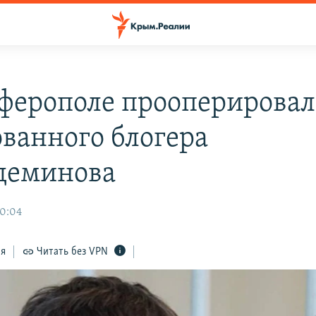
ферополе прооперирова
ованного блогера
деминова
10:04
ся
Читать без VPN