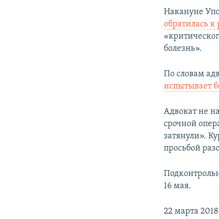
Накануне Уп
обратилась к
«критическог
болезнь».
По словам ад
испытывает 
Адвокат не н
срочной опер
затянули». Ку
просьбой раз
Подконтроль
16 мая.
22 марта 201