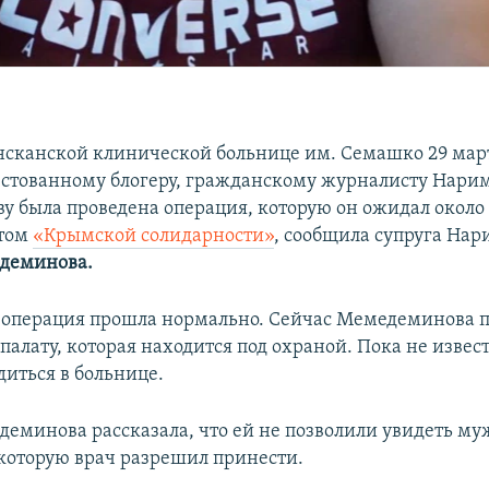
нсканской клинической больнице им. Семашко 29 мар
стованному блогеру, гражданскому журналисту Нари
 была проведена операция, которую он ожидал около
этом
«Крымской солидарности»
, сообщила супруга Нар
деминова.
, операция прошла нормально. Сейчас Мемедеминова п
алату, которая находится под охраной. Пока не извест
диться в больнице.
еминова рассказала, что ей не позволили увидеть му
 которую врач разрешил принести.