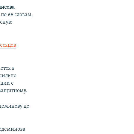
исова
 по ее словам,
асную
есяцев
ется в
 сильно
нции с
дзащитному.
еминову до
медеминова