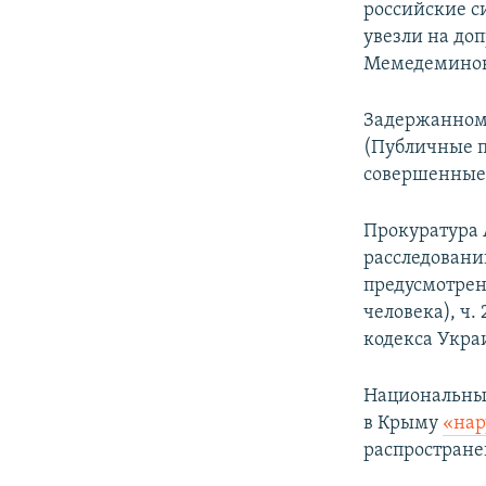
российские с
увезли на до
Мемедеминов
Задержанному
(Публичные п
совершенные 
Прокуратура 
расследовани
предусмотрен
человека), ч
кодекса Укра
Национальны
в Крыму
«нар
распростране