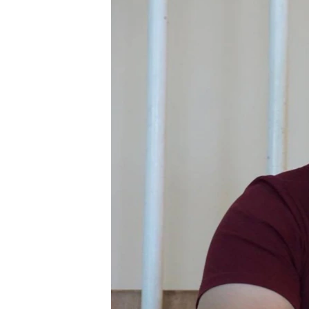
ПОБЕДИТЕЛЕЙ НЕ СУДЯТ?
КРЫМ.НЕПОКОРЕННЫЙ
ELIFBE
УКРАИНСКАЯ ПРОБЛЕМА КРЫМА