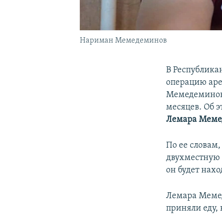
Нариман Мемедеминов
В Республика
операцию аре
Мемедеминову
месяцев. Об 
Лемара Меме
По ее словам
двухместную п
он будет нахо
Лемара Мемед
приняли еду,