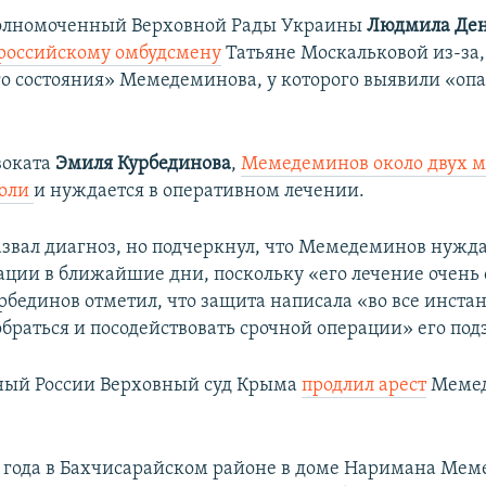
олномоченный Верховной Рады Украины
Людмила Ден
 российскому омбудсмену
Татьяне Москальковой
из-за,
о состояния» Мемедеминова, у которого выявили «оп
воката
Эмиля Курбединова
,
Мемедеминов около двух м
боли
и нуждается в оперативном лечении.
азвал диагноз, но подчеркнул, что Мемедеминов нужда
ации в ближайшие дни, поскольку «его лечение очень
рбединов отметил, что защита написала «во все инста
обраться и посодействовать срочной операции» его по
ный России Верховный суд Крыма
продлил арест
Мемед
8 года в Бахчисарайском районе в доме Наримана Ме