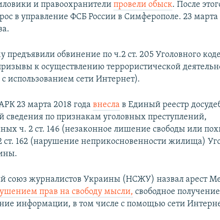
иловики и правоохранители
провели обыск
. После это
прос в управление ФСБ России в Симферополе. 23 марта
а.​
 предъявили обвинение по ч.2 ст. 205 Уголовного код
ризывы к осуществлению террористической деятельн
с использованием сети Интернет)​.
АРК 23 марта 2018 года
внесла
в Единый реестр досуд
й сведения по признакам уголовных преступлений,
ных ч. 2 ст. 146 (незаконное лишение свободы или п
. 2 ст. 162 (нарушение неприкосновенности жилища) Уг
ины.
й союз журналистов Украины (НСЖУ) назвал арест 
ушением прав на свободу мысли,
свободное получение
ние информации, в том числе с помощью сети Интерне