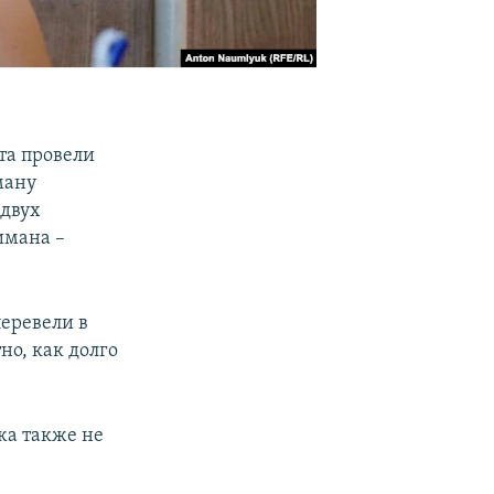
та провели
ману
 двух
имана –
еревели в
но, как долго
жа также не