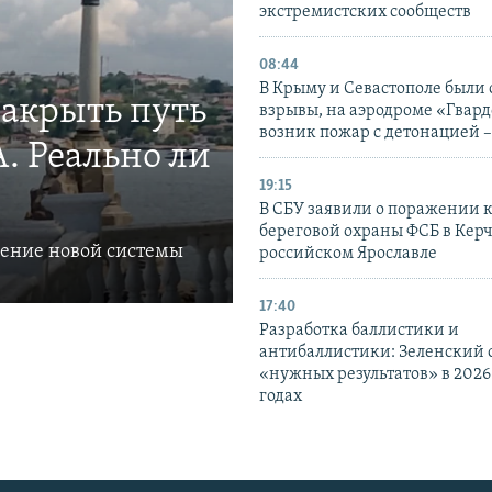
экстремистских сообществ
08:44
В Крыму и Севастополе были
закрыть путь
взрывы, на аэродроме «Гвар
возник пожар с детонацией 
. Реально ли
19:15
В СБУ заявили о поражении 
береговой охраны ФСБ в Керч
ление новой системы
российском Ярославле
17:40
Разработка баллистики и
антибаллистики: Зеленский
«нужных результатов» в 2026
годах