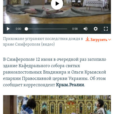
No media source currently available
ПРИСОЕДИНЯЙТЕСЬ!
ПОБЕДИТЕЛЕЙ НЕ СУДЯТ?
КРЫМ.НЕПОКОРЕННЫЙ
ELIFBE
0:00
0:58
УКРАИНСКАЯ ПРОБЛЕМА КРЫМА
Все сайты RFE/RL
Прихожане устраняют последствия дождя в
Загрузить
храме Симферополя (видео)
В Симферополе 12 июня в очередной раз затопило
здание Кафедрального собора святых
равноапостольных Владимира и Ольги Крымской
епархии Православной церкви Украины. Об этом
сообщает корреспондент
Крым.Реалии
.