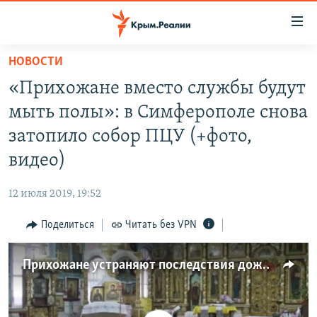
Доступность
ссылки
Вернуться
НОВОСТИ
к
НОВОСТИ
«Прихожане вместо службы будут
основному
СПЕЦПРОЕКТЫ
содержанию
мыть полы»: в Симферополе снова
ВОДА
Вернутся
ГРУЗ 200
затопило собор ПЦУ (+фото,
к
ИСТОРИЯ
КАРТА ВОЕННЫХ ОБЪЕКТОВ КРЫМА
видео)
главной
ЕЩЕ
11 ЛЕТ ОККУПАЦИИ КРЫМА. 11 ИСТОРИЙ СОПРОТИВЛЕНИЯ
навигации
12 июля 2019, 19:52
Вернутся
РАДІО СВОБОДА
ИНТЕРАКТИВ
к
Поделиться
Читать без VPN
КАК ОБОЙТИ БЛОКИРОВКУ
ИНФОГРАФИКА
поиску
ТЕЛЕПРОЕКТ КРЫМ.РЕАЛИИ
Прихожане устраняют последствия дождя в храме Симферополя (видео)
Українською
СОВЕТЫ ПРАВОЗАЩИТНИКОВ
Qırımtatar
ПРОПАВШИЕ БЕЗ ВЕСТИ