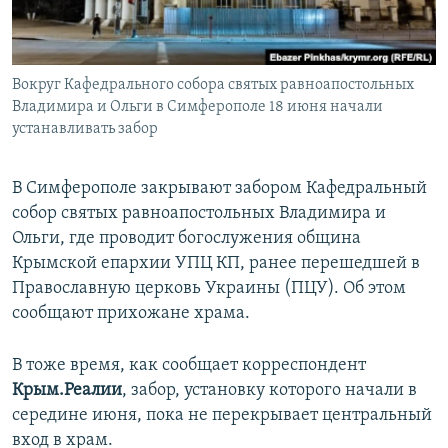
ПРИСОЕДИНЯЙТЕСЬ!
ПОБЕДИТЕЛЕЙ НЕ СУДЯТ?
КРЫМ.НЕПОКОРЕННЫЙ
Вокруг Кафедрального собора святых равноапостольных
ELIFBE
Владимира и Ольги в Симферополе 18 июня начали
УКРАИНСКАЯ ПРОБЛЕМА КРЫМА
устанавливать забор
Все сайты RFE/RL
В Симферополе закрывают забором Кафедральный
собор святых равноапостольных Владимира и
Ольги, где проводит богослужения община
Крымской епархии УПЦ КП, ранее перешедшей в
Православную церковь Украины (ПЦУ). Об этом
сообщают прихожане храма.
В тоже время, как сообщает корреспондент
Крым.Реалии
, забор, установку которого начали в
середине июня, пока не перекрывает центральный
вход в храм.