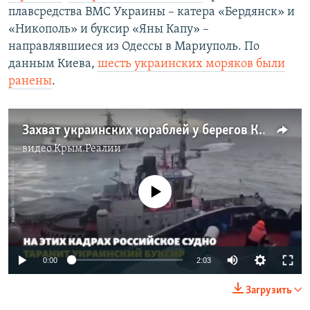
плавсредства ВМС Украины – катера «Бердянск» и
«Никополь» и буксир «Яны Капу» –
направлявшиеся из Одессы в Мариуполь. По
данным Киева,
шесть украинских моряков были
ранены
.
Захват украинских кораблей у берегов Крыма. Как это было (видео)
видео
Крым.Реалии
No media source currently available
0:00
2:03
Загрузить