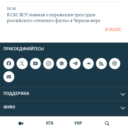
10:14
В СБС ВСУ заявили о поражении трех судов
российского «теневого флота» в Черном море
БОЛЬШЕ
ПРИСОЕДИНЯЙТЕСЬ!
ПОДДЕРЖКА
ИНФО
UTC+3
Copyright Крым.Реалии, 2026 | Все права защищены.
КТА
УКР