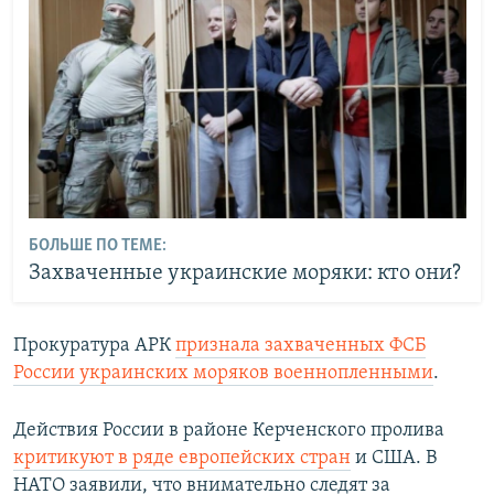
БОЛЬШЕ ПО ТЕМЕ:
Захваченные украинские моряки: кто они?
Прокуратура АРК
признала захваченных ФСБ
России украинских моряков военнопленными
.
Действия России в районе Керченского пролива
критикуют в ряде европейских стран
и США. В
НАТО заявили, что внимательно следят за