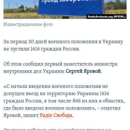
ПРИСОЕДИНЯЙТЕСЬ!
ПОБЕДИТЕЛЕЙ НЕ СУДЯТ?
КРЫМ.НЕПОКОРЕННЫЙ
Иллюстрационное фото
ELIFBE
УКРАИНСКАЯ ПРОБЛЕМА КРЫМА
За период 30 дней военного положения в Украину
Все сайты RFE/RL
не пустили 1616 граждан России.
Об этом сообщил первый заместитель министра
внутренних дел Украины
Сергей Яровой
.
«С начала введения военного положения не
допущен въезд на территорию Украины 1616
граждан России, в том числе 866 из них в областях,
где было введено военное положение», – отметил
Яровой, пишет
Радіо Свобода
.