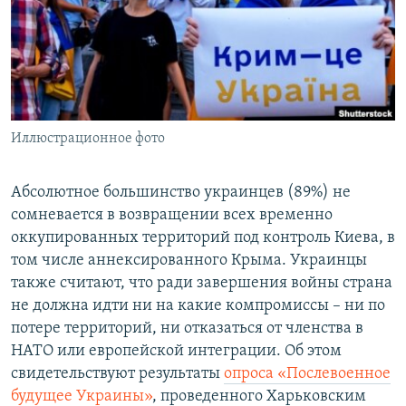
ПРИСОЕДИНЯЙТЕСЬ!
ПОБЕДИТЕЛЕЙ НЕ СУДЯТ?
КРЫМ.НЕПОКОРЕННЫЙ
ELIFBE
УКРАИНСКАЯ ПРОБЛЕМА КРЫМА
Все сайты RFE/RL
Иллюстрационное фото
Абсолютное большинство украинцев (89%) не
сомневается в возвращении всех временно
оккупированных территорий под контроль Киева, в
том числе аннексированного Крыма. Украинцы
также считают, что ради завершения войны страна
не должна идти ни на какие компромиссы – ни по
потере территорий, ни отказаться от членства в
НАТО или европейской интеграции. Об этом
свидетельствуют результаты
опроса «Послевоенное
будущее Украины»
, проведенного Харьковским