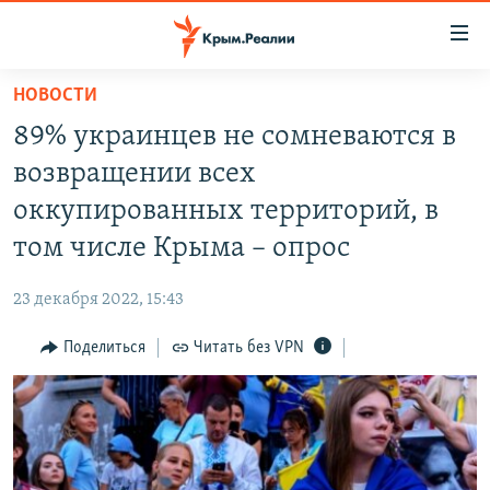
Доступность
ссылки
Вернуться
НОВОСТИ
к
НОВОСТИ
89% украинцев не сомневаются в
основному
СПЕЦПРОЕКТЫ
содержанию
возвращении всех
ВОДА
Вернутся
ГРУЗ 200
оккупированных территорий, в
к
ИСТОРИЯ
КАРТА ВОЕННЫХ ОБЪЕКТОВ КРЫМА
том числе Крыма – опрос
главной
ЕЩЕ
11 ЛЕТ ОККУПАЦИИ КРЫМА. 11 ИСТОРИЙ СОПРОТИВЛЕНИЯ
навигации
23 декабря 2022, 15:43
Вернутся
РАДІО СВОБОДА
ИНТЕРАКТИВ
к
Поделиться
Читать без VPN
КАК ОБОЙТИ БЛОКИРОВКУ
ИНФОГРАФИКА
поиску
ТЕЛЕПРОЕКТ КРЫМ.РЕАЛИИ
Українською
СОВЕТЫ ПРАВОЗАЩИТНИКОВ
Qırımtatar
ПРОПАВШИЕ БЕЗ ВЕСТИ