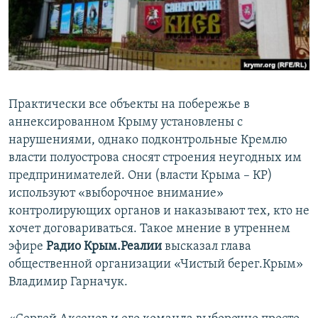
ПРИСОЕДИНЯЙТЕСЬ!
ПОБЕДИТЕЛЕЙ НЕ СУДЯТ?
КРЫМ.НЕПОКОРЕННЫЙ
ELIFBE
УКРАИНСКАЯ ПРОБЛЕМА КРЫМА
Практически все объекты на побережье в
Все сайты RFE/RL
аннексированном Крыму установлены с
нарушениями, однако подконтрольные Кремлю
власти полуострова сносят строения неугодных им
предпринимателей. Они (власти Крыма – КР)
используют «выборочное внимание»
контролирующих органов и наказывают тех, кто не
хочет договариваться. Такое мнение в утреннем
эфире
Радио Крым.Реалии
высказал глава
общественной организации «Чистый берег.Крым»
Владимир Гарначук.