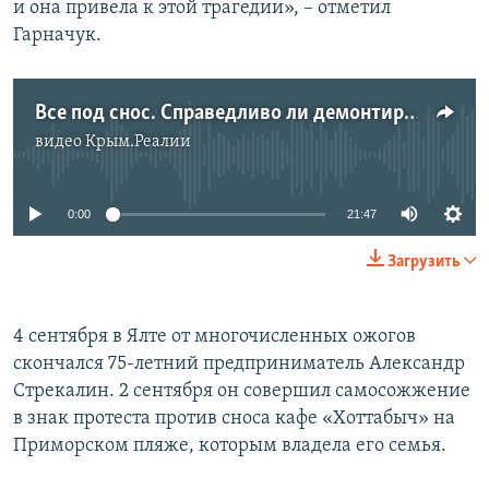
и она привела к этой трагедии», – отметил
Гарначук.
Все под снос. Справедливо ли демонтируют кафе, торговые точки и рынки Крыма
видео
Крым.Реалии
No media source currently available
0:00
21:47
Загрузить
4 сентября в Ялте от многочисленных ожогов
скончался 75-летний предприниматель Александр
Стрекалин. 2 сентября он совершил самосожжение
в знак протеста против сноса кафе «Хоттабыч» на
Приморском пляже, которым владела его семья.