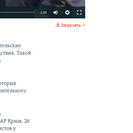
1:49
Загрузить
EMBED
SHARE
етельские
ствия. Такой
а
которых
арительного
а
 АР Крым. 26
стов у