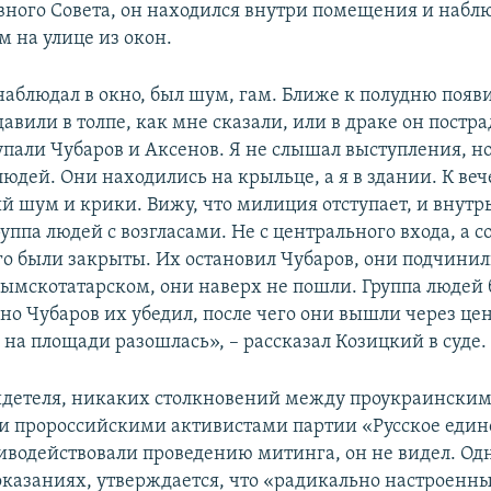
вного Совета, он находился внутри помещения и наблю
 на улице из окон.
наблюдал в окно, был шум, гам. Ближе к полудню появи
авили в толпе, как мне сказали, или в драке он постра
пали Чубаров и Аксенов. Я не слышал выступления, но
юдей. Они находились на крыльце, а я в здании. К веч
й шум и крики. Вижу, что милиция отступает, и внутр
уппа людей с возгласами. Не с центрального входа, а с
го были закрыты. Их остановил Чубаров, они подчинил
рымскотатарском, они наверх не пошли. Группа людей
 но Чубаров их убедил, после чего они вышли через ц
 на площади разошлась», – рассказал Козицкий в суде.
идетеля, никаких столкновений между проукраински
и пророссийскими активистами партии «Русское един
иводействовали проведению митинга, он не видел. Одн
казаниях, утверждается, что «радикально настроенн