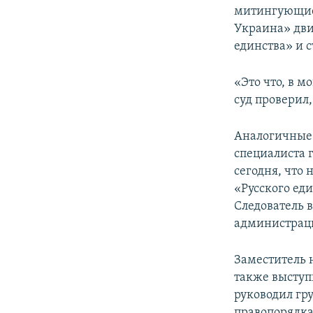
митингующие,
Украина» дви
единства» и с
«Это что, в м
суд проверил,
Аналогичные 
специалиста 
сегодня, что
«Русского ед
Следователь 
администрац
Заместитель 
также выступи
руководил гр
правопорядка