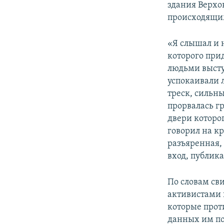
здания Верхо
происходящим
«Я слышал и 
которого прид
людьми высту
успокаивали л
треск, сильны
прорвалась гр
двери которо
говорил на к
разъяренная,
вход, публика
По словам св
активистами 
которые прот
данных им по