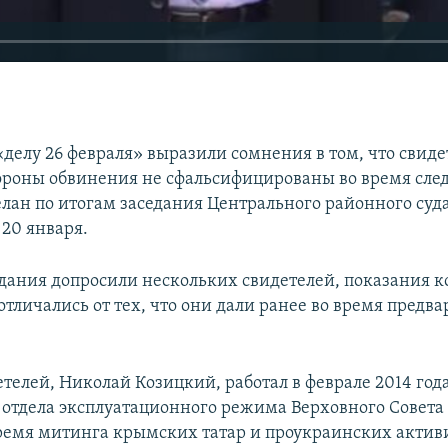
«делу 26 февраля» выразили сомнения в том, что свид
ороны обвинения не сфальсифицированы во время след
елан по итогам заседания Центрального районного суд
20 января.
едания допросили нескольких свидетелей, показания 
тличались от тех, что они дали ранее во время предв
телей, Николай Козицкий, работал в феврале 2014 год
отдела эксплуатационного режима Верховного Совета
время митинга крымских татар и проукраинских активи