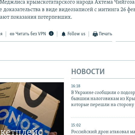
 Меджлиса крымскотатарского народа Ахтема Чийгоза
 доказательства в виде видеозаписей с митинга 26 фе
гают показания потерпевших.
ся
Читать без VPN
Follow us
Печать
НОВОСТИ
16:18
В Украине сообщили о подоз
бывшим налоговикам из Кры
которые перешли на сторону
15:02
ркетплейс
Российский дрон атаковал м