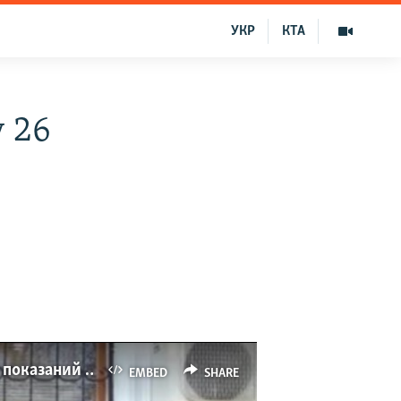
УКР
КТА
 26
Свидетелей по «делу 26 февраля» могут привлечь к ответственности за дачу ложных показаний (видео)
EMBED
SHARE