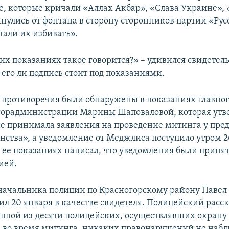
 которые кричали «Аллах Акбар», «Слава Украине», 
нулись от фонтана в сторону сторонников партии «Рус
тали их избивать».
оих показаниях такое говорится?» – удивился свидетель
 его ли подпись стоит под показаниями.
противоречия были обнаружены в показаниях главно
горадминистрации Марины Шаповаловой, которая утв
 не принимала заявления на проведение митинга у пре
инства», а уведомление от Меджлиса поступило утром 2
в ее показаниях написал, что уведомления были приня
ией.
начальника полиции по Красногорскому району Павел
л 20 января в качестве свидетеля. Полицейский расск
уппой из десяти полицейских, осуществлявших охрану
 во время митинга, никаких правонарушений не набл