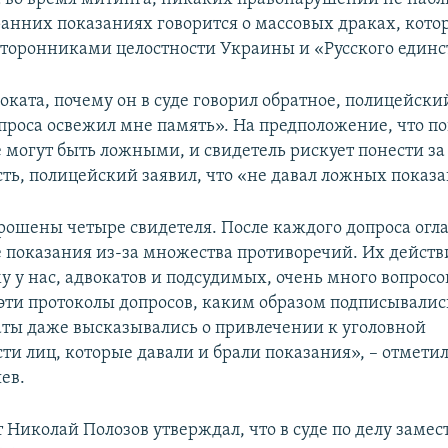
 ранних показаниях говорится о массовых драках, кот
торонниками целостности Украины и «Русского единс
оката, почему он в суде говорил обратное, полицейски
проса освежил мне память». На предположение, что п
 могут быть ложными, и свидетель рискует понести за
сть, полицейский заявил, что «не давал ложных показ
рошены четыре свидетеля. После каждого допроса огл
 показания из-за множества противоречий. Их действ
у у нас, адвокатов и подсудимых, очень много вопросо
 эти протоколы допросов, каким образом подписывались
аты даже высказывались о привлечении к уголовной
ти лиц, которые давали и брали показания», – отмети
ев.
 Николай Полозов утверждал, что в суде по делу замес