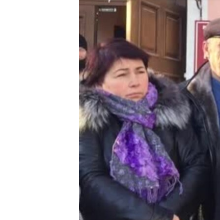
ПОБЕДИТЕЛЕЙ НЕ СУДЯТ?
КРЫМ.НЕПОКОРЕННЫЙ
ELIFBE
УКРАИНСКАЯ ПРОБЛЕМА КРЫМА