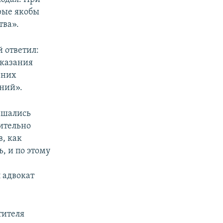
орые якобы
тва».
й ответил:
оказания
 них
аний».
ашались
ительно
в, как
, и по этому
л адвокат
тителя