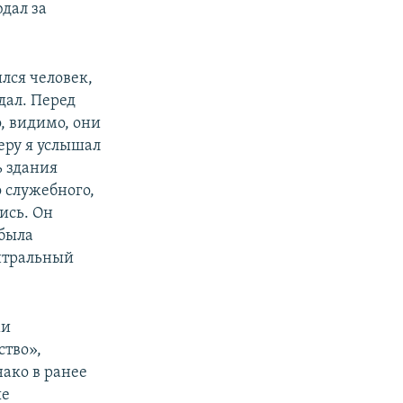
дал за
лся человек,
дал. Перед
, видимо, они
еру я услышал
ь здания
о служебного,
ись. Он
 была
ентральный
ми
ство»,
ако в ранее
ые