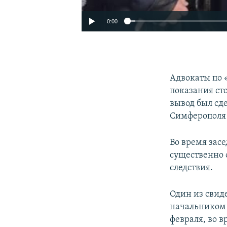
0:00
Адвокаты по 
показания ст
вывод был сд
Симферополя 
Во время зас
существенно о
следствия.
Один из свиде
начальником 
февраля, во 