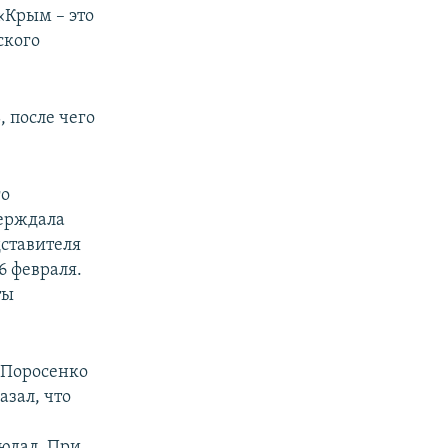
«Крым – это
ского
, после чего
го
ерждала
дставителя
6 февраля.
ты
 Поросенко
азал, что
юдал. При