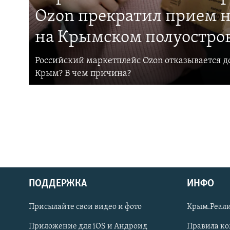
Ozon прекратил прием н
на Крымском полуостро
Российский маркетплейс Ozon отказывается до
Крым? В чем причина?
ПОДДЕРЖКА
ИНФО
Українською
Присылайте свои видео и фото
Крым.Реали
Qırımtatar
Приложение для iOS и Андроид
Правила к