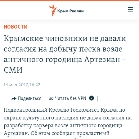
Доступность
ссылки
Вернуться
НОВОСТИ
к
НОВОСТИ
Крымские чиновники не давали
основному
СПЕЦПРОЕКТЫ
содержанию
согласия на добычу песка возле
ВОДА
Вернутся
ГРУЗ 200
античного городища Артезиан –
к
ИСТОРИЯ
КАРТА ВОЕННЫХ ОБЪЕКТОВ КРЫМА
СМИ
главной
ЕЩЕ
11 ЛЕТ ОККУПАЦИИ КРЫМА. 11 ИСТОРИЙ СОПРОТИВЛЕНИЯ
навигации
14 мая 2017, 16:22
Вернутся
РАДІО СВОБОДА
ИНТЕРАКТИВ
к
Поделиться
Читать без VPN
КАК ОБОЙТИ БЛОКИРОВКУ
ИНФОГРАФИКА
поиску
Подконтрольный Кремлю Госкомитет Крыма по
ТЕЛЕПРОЕКТ КРЫМ.РЕАЛИИ
Українською
охране культурного наследия не давал согласия на
СОВЕТЫ ПРАВОЗАЩИТНИКОВ
разработку карьера возле античного городища
Qırımtatar
Артезиан. Об этом сообщает провластный
ПРОПАВШИЕ БЕЗ ВЕСТИ