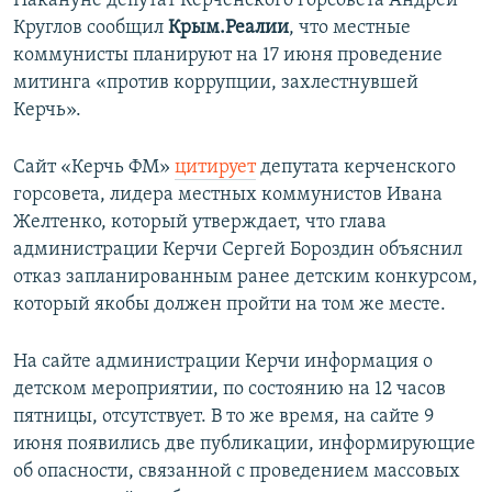
Накануне депутат Керченского горсовета Андрей
ПРИСОЕДИНЯЙТЕСЬ!
ПОБЕДИТЕЛЕЙ НЕ СУДЯТ?
Круглов сообщил
Крым.Реалии
, что местные
коммунисты планируют на 17 июня проведение
КРЫМ.НЕПОКОРЕННЫЙ
митинга «против коррупции, захлестнувшей
ELIFBE
Керчь».
УКРАИНСКАЯ ПРОБЛЕМА КРЫМА
Сайт «Керчь ФМ»
цитирует
депутата керченского
Все сайты RFE/RL
горсовета, лидера местных коммунистов Ивана
Желтенко, который утверждает, что глава
администрации Керчи Сергей Бороздин объяснил
отказ запланированным ранее детским конкурсом,
который якобы должен пройти на том же месте.
На сайте администрации Керчи информация о
детском мероприятии, по состоянию на 12 часов
пятницы, отсутствует. В то же время, на сайте 9
июня появились две публикации, информирующие
об опасности, связанной с проведением массовых