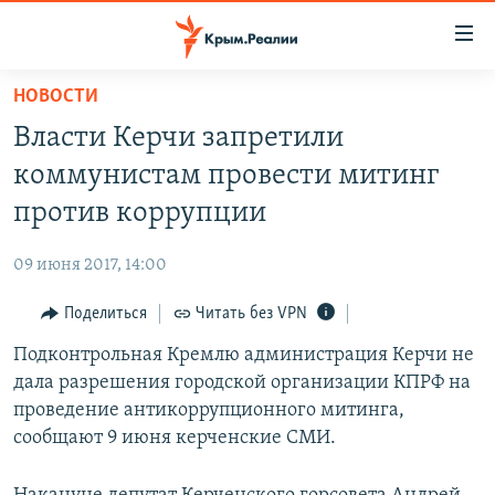
Доступность
ссылки
Вернуться
НОВОСТИ
к
НОВОСТИ
Власти Керчи запретили
основному
СПЕЦПРОЕКТЫ
содержанию
коммунистам провести митинг
ВОДА
Вернутся
ГРУЗ 200
против коррупции
к
ИСТОРИЯ
КАРТА ВОЕННЫХ ОБЪЕКТОВ КРЫМА
главной
09 июня 2017, 14:00
ЕЩЕ
11 ЛЕТ ОККУПАЦИИ КРЫМА. 11 ИСТОРИЙ СОПРОТИВЛЕНИЯ
навигации
Вернутся
Поделиться
Читать без VPN
РАДІО СВОБОДА
ИНТЕРАКТИВ
к
Подконтрольная Кремлю администрация Керчи не
КАК ОБОЙТИ БЛОКИРОВКУ
ИНФОГРАФИКА
поиску
дала разрешения городской организации КПРФ на
ТЕЛЕПРОЕКТ КРЫМ.РЕАЛИИ
проведение антикоррупционного митинга,
Українською
сообщают 9 июня керченские СМИ.
СОВЕТЫ ПРАВОЗАЩИТНИКОВ
Qırımtatar
ПРОПАВШИЕ БЕЗ ВЕСТИ