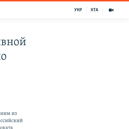
УКР
КТА
ивной
по
дним из
оссийский
воката