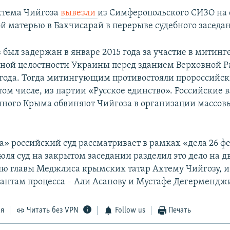
Ахтема Чийгоза
вывезли
из Симферопольского СИЗО на 
й матерью в Бахчисарай в перерыве судебного заседа
 был задержан в январе 2015 года за участие в митинг
ной целостности Украины перед зданием Верховной 
 года. Тогда митингующим противостояли пророссийс
том числе, из партии «Русское единство». Российские 
ного Крыма обвиняют Чийгоза в организации массов
а» российский суд рассматривает в рамках «дела 26 ф
июля суд на закрытом заседании разделил это дело на дв
лю главы Меджлиса крымских татар Ахтему Чийгозу, и
антам процесса – Али Асанову и Мустафе Дегермендж
ся
Читать без VPN
Follow us
Печать