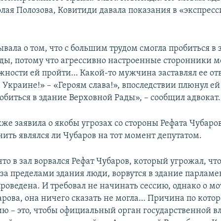
лая Полозова, Ковитиди давала показания в «экспрес
вала о том, что с большим трудом смогла пробиться в 
ды, потому что агрессивно настроенные сторонники 
жности ей пройти… Какой-то мужчина заставлял ее отв
 Украине!» – «Героям слава!», впоследствии плюнул ей 
обиться в здание Верховной Рады», – сообщил адвокат.
же заявила о якобы угрозах со стороны Рефата Чубаров
нить являлся ли Чубаров на тот момент депутатом.
что в зал ворвался Рефат Чубаров, который угрожал, чт
за пределами здания люди, ворвутся в здание парламен
проведена. И требовал не начинать сессию, однако о м
рова, она ничего сказать не могла… Причина по кото
ию – это, чтобы официальный орган государственной в