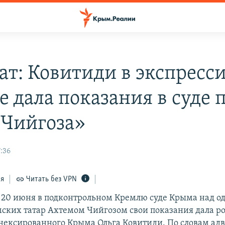
ат: Ковитиди в экспресс
е дала показания в суде 
 Чийгоза»
:36
ся
Читать без VPN
 20 июня в подконтрольном Кремлю суде Крыма над о
ских татар Ахтемом Чийгозом свои показания дала р
ннексированного Крыма Ольга Ковитиди. По словам ад