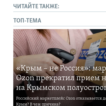
ЧИТАЙТЕ ТАКЖЕ:
ТОП-ТЕМА
«Крым – не Россия»: ма
Ozon прекратил прием н
на Крымском полуостро
Российский маркетплейс Ozon отказывается до
Крым? В чем причина?