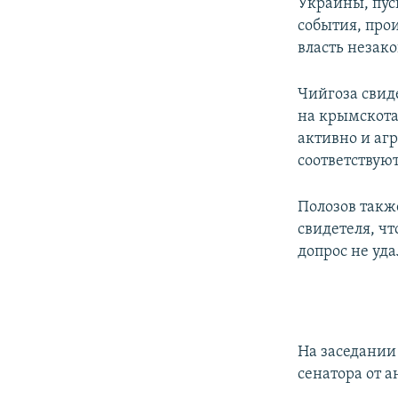
Украины, пус
события, про
власть незако
Чийгоза свид
на крымскота
активно и агр
соответствую
Полозов также
свидетеля, чт
допрос не уда
На заседании
сенатора от 