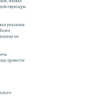
рым, назвал
а действующую
вал указания
более
казания не
речь
онца провести
йского