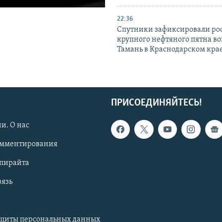
22:36
Спутники зафиксировали ро
крупного нефтяного пятна во
Тамань в Краснодарском кра
ПРИСОЕДИНЯЙТЕСЬ!
и. О нас
омментирования
опирайта
вязь
ащиты персональных данных