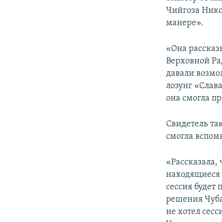
ПОБЕДИТЕЛЕЙ НЕ СУДЯТ?
Чийгоза Нико
КРЫМ.НЕПОКОРЕННЫЙ
манере».
ELIFBE
«Она рассказы
УКРАИНСКАЯ ПРОБЛЕМА КРЫМА
Верховной Ра
давали возмо
лозунг «Слава
она смогла пр
Свидетель так
смогла вспом
«Рассказала, 
находящиеся 
сессия будет 
решения Чуба
не хотел сесс