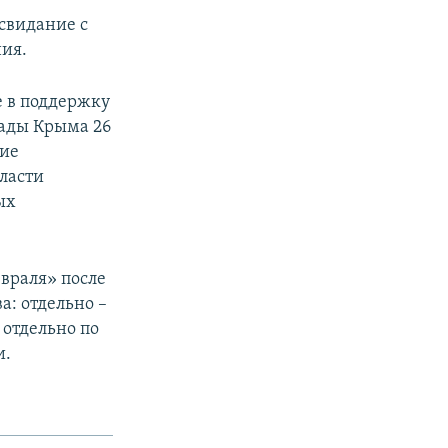
свидание с
ния.
е в поддержку
Рады Крыма 26
кие
власти
ых
евраля» после
а: отдельно –
 отдельно по
и.