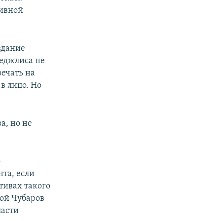
сивной
здание
меджлиса не
ечать на
в лицо. Но
а, но не
о
та, если
отивах такого
рой Чубаров
ласти