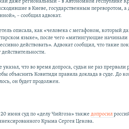
кай даже региональный – в Автономной Республике К
исходившие в Киеве, государственным переворотом, 
нной», – сообщил адвокат.
етель описала, как «человека с мегафоном, который да
тарском языке», после чего «митингующие начинали 
ессивно действовать». Адвокат сообщил, что такие по
т действительности.
 указал, что во время допроса, судьи не раз прервали 
обы объяснить Ковитиди правила доклада в суде. До к
лось, он будет продолжен.
 20 июня суд по «делу Чийгоза» также
допросил
росси
аннексированного Крыма Сергея Цекова.