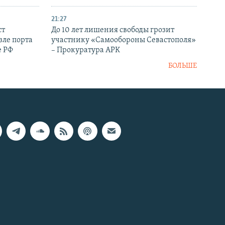
21:27
ст
До 10 лет лишения свободы грозит
зле порта
участнику «Самообороны Севастополя»
е РФ
– Прокуратура АРК
БОЛЬШЕ