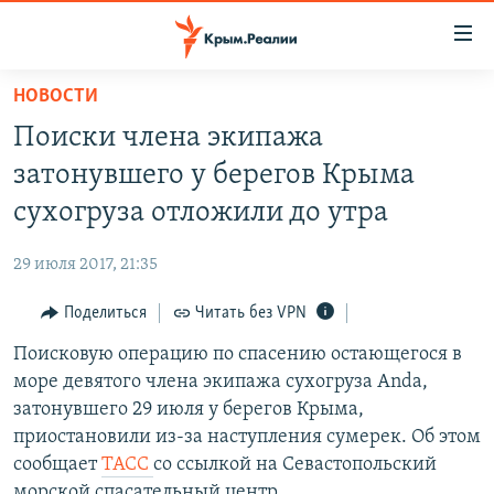
Доступность
ссылки
Вернуться
НОВОСТИ
к
НОВОСТИ
Поиски члена экипажа
основному
СПЕЦПРОЕКТЫ
содержанию
затонувшего у берегов Крыма
ВОДА
Вернутся
ГРУЗ 200
сухогруза отложили до утра
к
ИСТОРИЯ
КАРТА ВОЕННЫХ ОБЪЕКТОВ КРЫМА
главной
29 июля 2017, 21:35
ЕЩЕ
11 ЛЕТ ОККУПАЦИИ КРЫМА. 11 ИСТОРИЙ СОПРОТИВЛЕНИЯ
навигации
Вернутся
Поделиться
Читать без VPN
РАДІО СВОБОДА
ИНТЕРАКТИВ
к
Поисковую операцию по спасению остающегося в
КАК ОБОЙТИ БЛОКИРОВКУ
ИНФОГРАФИКА
поиску
море девятого члена экипажа сухогруза Anda,
ТЕЛЕПРОЕКТ КРЫМ.РЕАЛИИ
затонувшего 29 июля у берегов Крыма,
Українською
приостановили из-за наступления сумерек. Об этом
СОВЕТЫ ПРАВОЗАЩИТНИКОВ
Qırımtatar
сообщает
ТАСС
со ссылкой на Севастопольский
ПРОПАВШИЕ БЕЗ ВЕСТИ
морской спасательный центр.