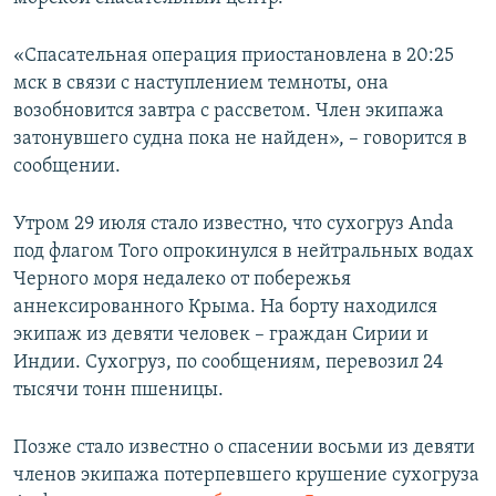
ПРИСОЕДИНЯЙТЕСЬ!
ПОБЕДИТЕЛЕЙ НЕ СУДЯТ?
«Спасательная операция приостановлена в 20:25
КРЫМ.НЕПОКОРЕННЫЙ
мск в связи с наступлением темноты, она
ELIFBE
возобновится завтра с рассветом. Член экипажа
затонувшего судна пока не найден», – говорится в
УКРАИНСКАЯ ПРОБЛЕМА КРЫМА
сообщении.
Все сайты RFE/RL
Утром 29 июля стало известно, что сухогруз Anda
под флагом Того опрокинулся в нейтральных водах
Черного моря недалеко от побережья
аннексированного Крыма. На борту находился
экипаж из девяти человек – граждан Сирии и
Индии. Сухогруз, по сообщениям, перевозил 24
тысячи тонн пшеницы.
Позже стало известно о спасении восьми из девяти
членов экипажа потерпевшего крушение сухогруза