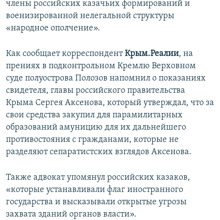
члены российских казачьих формирований и
ПРИСОЕДИНЯЙТЕСЬ!
ПОБЕДИТЕЛЕЙ НЕ СУДЯТ?
военизированной нелегальной структуры
КРЫМ.НЕПОКОРЕННЫЙ
«народное ополчение».
ELIFBE
Как сообщает корреспондент
Крым.Реалии
, на
УКРАИНСКАЯ ПРОБЛЕМА КРЫМА
прениях в подконтрольном Кремлю Верховном
Все сайты RFE/RL
суде полуострова Полозов напомнил о показаниях
свидетеля, главы российского правительства
Крыма Сергея Аксенова, который утверждал, что за
свои средства закупил для парамилитарных
образований амуницию для их дальнейшего
противостояния с гражданами, которые не
разделяют сепаратистских взглядов Аксенова.
Также адвокат упомянул российских казаков,
«которые устанавливали флаг иностранного
государства и высказывали открытые угрозы
захвата зданий органов власти».