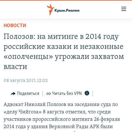
Доступность
ссылки
Вернуться
НОВОСТИ
к
НОВОСТИ
Полозов: на митинге в 2014 году
основному
СПЕЦПРОЕКТЫ
содержанию
российские казаки и незаконные
ВОДА
Вернутся
ГРУЗ 200
«ополченцы» угрожали захватом
к
ИСТОРИЯ
КАРТА ВОЕННЫХ ОБЪЕКТОВ КРЫМА
власти
главной
ЕЩЕ
11 ЛЕТ ОККУПАЦИИ КРЫМА. 11 ИСТОРИЙ СОПРОТИВЛЕНИЯ
навигации
08 августа 2017, 12:02
Вернутся
РАДІО СВОБОДА
ИНТЕРАКТИВ
к
Поделиться
Читать без VPN
КАК ОБОЙТИ БЛОКИРОВКУ
ИНФОГРАФИКА
поиску
Адвокат Николай Полозов на заседании суда по
ТЕЛЕПРОЕКТ КРЫМ.РЕАЛИИ
Українською
«делу Чийгоза» 8 августа отметил, что среди
СОВЕТЫ ПРАВОЗАЩИТНИКОВ
участников пророссийского митинга 26 февраля
Qırımtatar
2014 года у здания Верховной Рады АРК были
ПРОПАВШИЕ БЕЗ ВЕСТИ