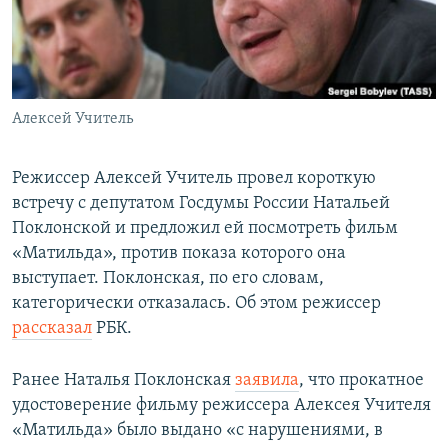
ПРИСОЕДИНЯЙТЕСЬ!
ПОБЕДИТЕЛЕЙ НЕ СУДЯТ?
КРЫМ.НЕПОКОРЕННЫЙ
ELIFBE
Алексей Учитель
УКРАИНСКАЯ ПРОБЛЕМА КРЫМА
Все сайты RFE/RL
Режиссер Алексей Учитель провел короткую
встречу с депутатом Госдумы России Натальей
Поклонской и предложил ей посмотреть фильм
«Матильда», против показа которого она
выступает. Поклонская, по его словам,
категорически отказалась. Об этом режиссер
рассказал
РБК.
Ранее Наталья Поклонская
заявила
, что прокатное
удостоверение фильму режиссера Алексея Учителя
«Матильда» было выдано «с нарушениями, в