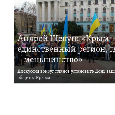
Андрей Щекун: «Крым –
единственный регион, 
– меньшинство»
Дискуссия вокруг планов установить День за
общины Крыма