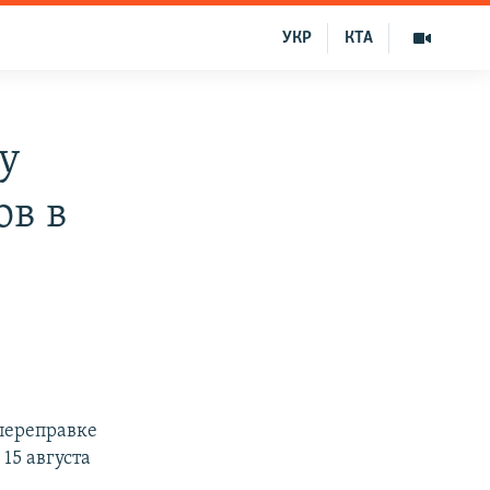
УКР
КТА
у
ов в
переправке
15 августа