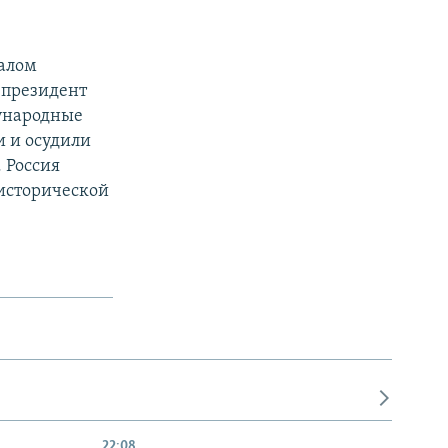
чалом
 президент
ународные
 и осудили
 Россия
 исторической
22:08