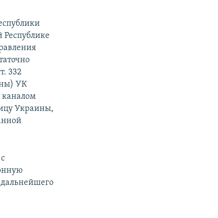
еспублики
 Республике
равления
таточно
т. 332
ины) УК
л каналом
ницу Украины,
анной
 с
конную
я дальнейшего