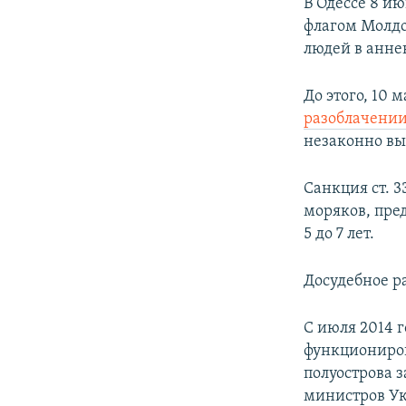
В Одессе 8 и
флагом Молдо
людей в анн
До этого, 10
разоблачени
незаконно вы
Санкция ст. 
моряков, пре
5 до 7 лет.
Досудебное р
С июля 2014 
функциониров
полуострова 
министров Ук