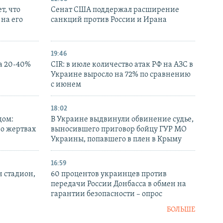
т, что
Сенат США поддержал расширение
на его
санкций против России и Ирана
19:46
а 20-40%
CIR: в июле количество атак РФ на АЗС в
Украине выросло на 72% по сравнению
с июнем
18:02
дом:
В Украине выдвинули обвинение судье,
 о жертвах
выносившего приговор бойцу ГУР МО
Украины, попавшего в плен в Крыму
16:59
н стадион,
60 процентов украинцев против
передачи России Донбасса в обмен на
гарантии безопасности – опрос
БОЛЬШЕ