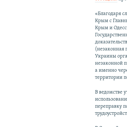
ПОБЕДИТЕЛЕЙ НЕ СУДЯТ?
КРЫМ.НЕПОКОРЕННЫЙ
«Благодаря с
Крым с Главн
ELIFBE
Крым и Одес
УКРАИНСКАЯ ПРОБЛЕМА КРЫМА
Государствен
доказательств
(незаконная 
Украины орга
незаконной п
а именно чер
территории п
В ведомстве у
использовани
переправку п
трудоустройст