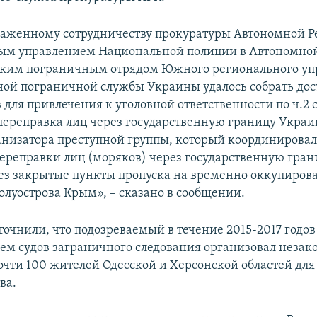
лаженному сотрудничеству прокуратуры Автономной Р
ым управлением Национальной полиции в Автономной
ским пограничным отрядом Южного регионального уп
ной пограничной службы Украины удалось собрать дос
 для привлечения к уголовной ответственности по ч.2 с
переправка лиц через государственную границу Укра
низатора преступной группы, который координирова
ереправки лиц (моряков) через государственную гра
ез закрытые пункты пропуска на временно оккупиров
олуострова Крым», – сказано в сообщении.
точнили, что подозреваемый в течение 2015-2017 годов
ем судов заграничного следования организовал неза
очти 100 жителей Одесской и Херсонской областей дл
ва.