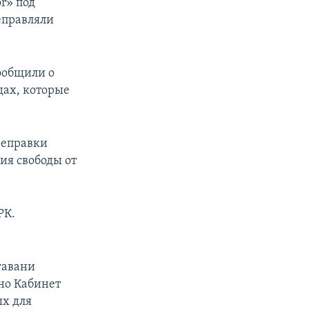
r» под
еправляли
сообщили о
дах, которые
реправки
ия свободы от
РК.
гавани
но Кабинет
х для