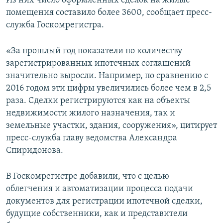
Из них число оформленных сделок на жилые
ПРИСОЕДИНЯЙТЕСЬ!
ПОБЕДИТЕЛЕЙ НЕ СУДЯТ?
помещения составило более 3600, сообщает пресс-
служба Госкомрегистра.
КРЫМ.НЕПОКОРЕННЫЙ
ELIFBE
«За прошлый год показатели по количеству
зарегистрированных ипотечных соглашений
УКРАИНСКАЯ ПРОБЛЕМА КРЫМА
значительно выросли. Например, по сравнению с
Все сайты RFE/RL
2016 годом эти цифры увеличились более чем в 2,5
раза. Сделки регистрируются как на объекты
недвижимости жилого назначения, так и
земельные участки, здания, сооружения», цитирует
пресс-служба главу ведомства Александра
Спиридонова.
В Госкомрегистре добавили, что с целью
облегчения и автоматизации процесса подачи
документов для регистрации ипотечной сделки,
будущие собственники, как и представители