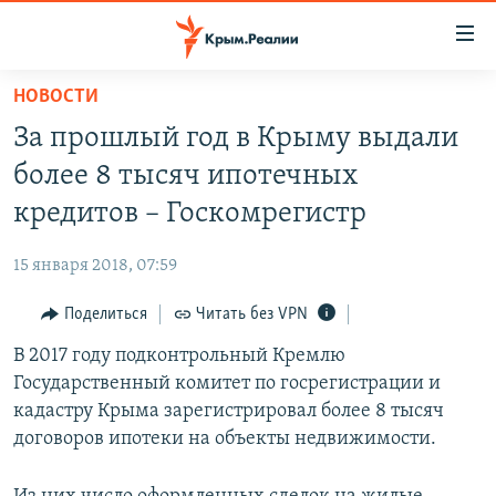
Доступность
ссылки
Вернуться
НОВОСТИ
к
НОВОСТИ
За прошлый год в Крыму выдали
основному
СПЕЦПРОЕКТЫ
содержанию
более 8 тысяч ипотечных
ВОДА
Вернутся
ГРУЗ 200
кредитов – Госкомрегистр
к
ИСТОРИЯ
КАРТА ВОЕННЫХ ОБЪЕКТОВ КРЫМА
главной
15 января 2018, 07:59
ЕЩЕ
11 ЛЕТ ОККУПАЦИИ КРЫМА. 11 ИСТОРИЙ СОПРОТИВЛЕНИЯ
навигации
Вернутся
Поделиться
Читать без VPN
РАДІО СВОБОДА
ИНТЕРАКТИВ
к
В 2017 году подконтрольный Кремлю
КАК ОБОЙТИ БЛОКИРОВКУ
ИНФОГРАФИКА
поиску
Государственный комитет по госрегистрации и
ТЕЛЕПРОЕКТ КРЫМ.РЕАЛИИ
кадастру Крыма зарегистрировал более 8 тысяч
Українською
договоров ипотеки на объекты недвижимости.
СОВЕТЫ ПРАВОЗАЩИТНИКОВ
Qırımtatar
ПРОПАВШИЕ БЕЗ ВЕСТИ