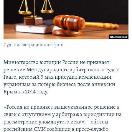
ПРИСОЕДИНЯЙТЕСЬ!
ПОБЕДИТЕЛЕЙ НЕ СУДЯТ?
КРЫМ.НЕПОКОРЕННЫЙ
ELIFBE
УКРАИНСКАЯ ПРОБЛЕМА КРЫМА
Все сайты RFE/RL
Суд. Иллюстрационное фото
Министерство юстиции России не признает
решение Международного арбитражного суда в
Гааге, который 9 мая присудил компенсации
украинцам за потерю бизнеса после аннексии
Крыма в 2014 году.
«Россия не признает вышеуказанное решение в
связи с отсутствием у арбитража юрисдикции на
рассмотрение упомянутого иска», – об этом
российским СМИ сообщили в пресс-службе