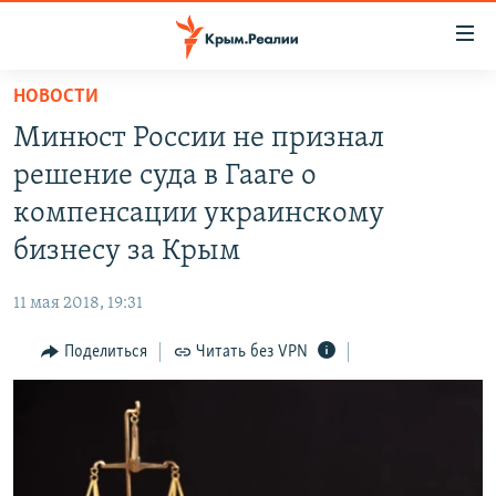
Доступность
ссылки
Вернуться
НОВОСТИ
к
НОВОСТИ
Минюст России не признал
основному
СПЕЦПРОЕКТЫ
содержанию
решение суда в Гааге о
ВОДА
Вернутся
ГРУЗ 200
компенсации украинскому
к
ИСТОРИЯ
КАРТА ВОЕННЫХ ОБЪЕКТОВ КРЫМА
бизнесу за Крым
главной
ЕЩЕ
11 ЛЕТ ОККУПАЦИИ КРЫМА. 11 ИСТОРИЙ СОПРОТИВЛЕНИЯ
навигации
11 мая 2018, 19:31
Вернутся
РАДІО СВОБОДА
ИНТЕРАКТИВ
к
Поделиться
Читать без VPN
КАК ОБОЙТИ БЛОКИРОВКУ
ИНФОГРАФИКА
поиску
ТЕЛЕПРОЕКТ КРЫМ.РЕАЛИИ
Українською
СОВЕТЫ ПРАВОЗАЩИТНИКОВ
Qırımtatar
ПРОПАВШИЕ БЕЗ ВЕСТИ