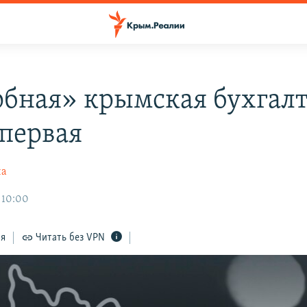
бная» крымская бухгалт
 первая
на
 10:00
ся
Читать без VPN