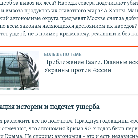
щерб за вывоз их леса? Народы севера подсчитают убыт
 и вывоза продуктов их животного мира? А Ханты-Ма
ий автономные округа предъявят Москве счет за добы
, по всем законам являющихся достоянием их народов?
 этот ущерб, не в пример крымскому, реальный и без 
БОЛЬШЕ ПО ТЕМЕ:
Приближение Гааги. Главные ис
Украины против России
ация истории и подсчет ущерба
 разложить все по полочкам. Празднуя годовщины «р
 отмечают, что автономия Крыма 90-х годов была пер
и Крыма. Не спорим: автономия – это и есть независим