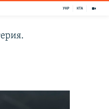
УКР
КТА
ерия.