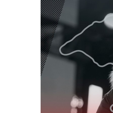
ПОБЕДИТЕЛЕЙ НЕ СУДЯТ?
КРЫМ.НЕПОКОРЕННЫЙ
ELIFBE
УКРАИНСКАЯ ПРОБЛЕМА КРЫМА