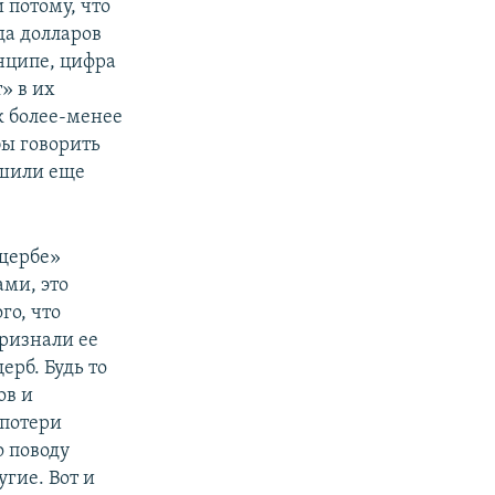
 потому, что
да долларов
инципе, цифра
» в их
к более-менее
бы говорить
ешили еще
щербе»
ми, это
го, что
ризнали ее
ерб. Будь то
ов и
 потери
о поводу
угие. Вот и