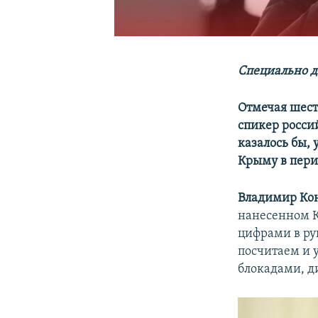
Специально д
Отмечая шест
спикер росси
казалось бы,
Крыму в перио
Владимир Ко
нанесенном К
цифрами в ру
посчитаем и 
блокадами, д