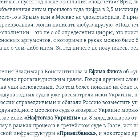
сейчас, спустя год после окончания «подсчета»? Вряд ли
объявленная летом прошлого года цифра в 2,5 миллиар
кого-то в Крыму или в Москве не удовлетворила. В пр
произвольная, могли написать любую другую. «Подсчет
исполнении – это не о об определении цифры, это поис
сносных аргументов, с которыми в руках можно было 
а не о чем-либо ином. За год ничего не получилось, р
.
ления Владимира Константинова и
Ефима Фикса
об «у
твенно пропагандистским целям. Говоря другими слова
на уши легковерных. Это тем более понятно на фоне то
ждународных судов уже рассмотрели иски Украины, п
России справедливыми и обязали Россию возместить ущ
ународного морского суда о возврате Украине моряк
и же иски
«Нафтогаза Украины»
на 8 млрд долларов от
му в рамках процесса в третейском суде в Гааге, иск п
ской инфраструктуры
«Приватбанка»
, и некоторые др