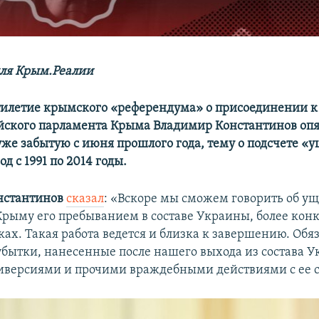
ля Крым.Реалии​
илетие крымского «референдума» о присоединении к
йского парламента Крыма Владимир Константинов опя
 уже забытую с июня прошлого года, тему о подсчете «
д с 1991 по 2014 годы.
нстантинов
сказал
: «Вскоре мы сможем говорить об ущ
рыму его пребыванием в составе Украины, более конк
ках. Такая работа ведется и близка к завершению. Обя
убытки, нанесенные после нашего выхода из состава У
иверсиями и прочими враждебными действиями с ее 