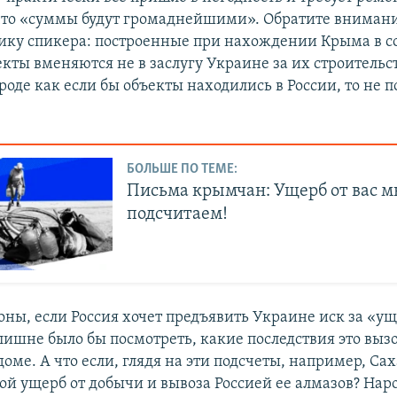
что «суммы будут громаднейшими». Обратите вниман
ику спикера: построенные при нахождении Крыма в с
ты вменяются не в заслугу Украине за их строительст
вроде как если бы объекты находились в России, то не 
БОЛЬШЕ ПО ТЕМЕ:
Письма крымчан: Ущерб от вас 
подсчитаем!
оны, если Россия хочет предъявить Украине иск за «ущ
лишне было бы посмотреть, какие последствия это вызо
оме. А что если, глядя на эти подсчеты, например, Са
вой ущерб от добычи и вывоза Россией ее алмазов? На