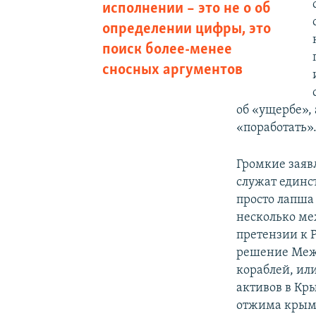
исполнении – это не о об
определении цифры, это
поиск более-менее
сносных аргументов
об «ущербе», 
«поработать»
Громкие заяв
служат единс
просто лапша 
несколько ме
претензии к 
решение Межд
кораблей, ил
активов в Кры
отжима крым