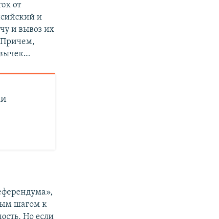
ок от
нсийский и
чу и вывоз их
 Причем,
кавычек…
ки
еферендума»,
вым шагом к
ость. Но если