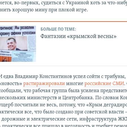
ется, во-первых, судиться c Украиной хоть за что-нибу
анить хорошую мину при плохой игре.
БОЛЬШЕ ПО ТЕМЕ:
Фантазии «крымской весны»
И едва Владимир Константинов успел сойти с трибуны,
«новость»
растиражировали
многие
российские СМИ
.
сообщали, что рабочая группа была усилена представи
нескольких министерств и Центробанка. По словам Ко
ущерб посчитали не весь, потому, что «Крым деградиро
ктически все, что было создано при советской власти 
, дорожные и электрические сети, инфраструктура ЖК
 практически все пришло в негодность и требует ремо