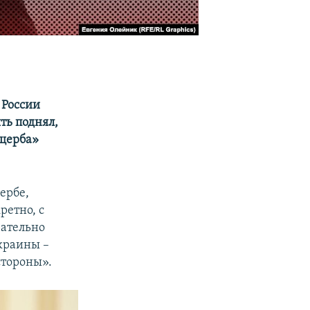
 России
ть поднял,
ущерба»
ербе,
ретно, с
зательно
краины –
стороны».