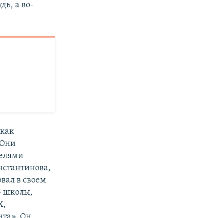
дь, а во-
 как
 Они
телями
нстантинова,
вал в своем
– школы,
Х,
нта». Он