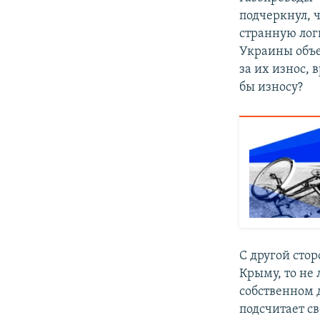
подчеркнул, 
странную лог
Украины объек
за их износ, 
бы износу?
С другой стор
Крыму, то не 
собственном д
подсчитает с