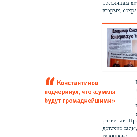
россиянам хоч
вторых, сохр
Константинов
подчеркнул, что «суммы
будут громаднейшими»
развитии. Пра
детские сады
газопроводы –