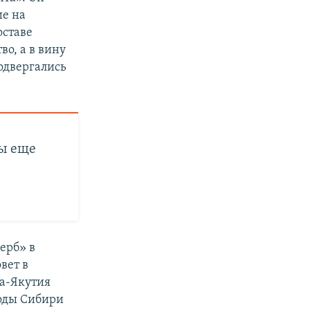
ие на
оставе
во, а в вину
подвергались
мы еще
ерб» в
вет в
ха-Якутия
роды Сибири