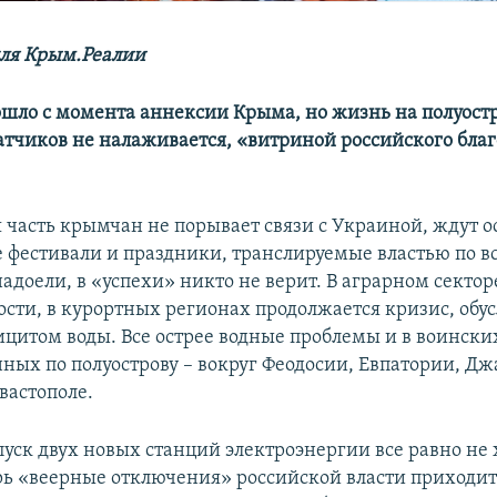
ля Крым.Реалии
ошло с момента аннексии Крыма, но жизнь на полуостр
атчиков не налаживается, «витриной российского бла
 часть крымчан не порывает связи с Украиной, ждут 
фестивали и праздники, транслируемые властью по в
доели, в «успехи» никто не верит. В аграрном сектор
ти, в курортных регионах продолжается кризис, обу
цитом воды. Все острее водные проблемы и в воинских
нных по полуострову – вокруг Феодосии, Евпатории, Дж
вастополе.
уск двух новых станций электроэнергии все равно не 
рь «веерные отключения» российской власти приходит