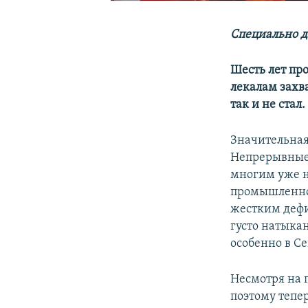
Специально д
Шесть лет пр
лекалам захв
так и не стал.
Значительная
Непрерывные 
многим уже на
промышленнос
жестким дефи
густо натыка
особенно в Се
Несмотря на п
поэтому тепе