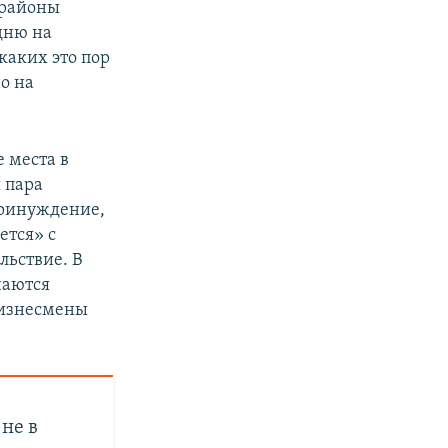
 районы
дню на
каких это пор
о на
 места в
 пара
принуждение,
ется» с
льствие. В
чаются
Бизнесмены
не в