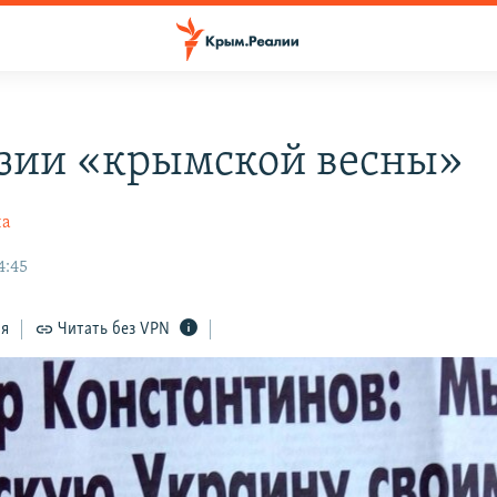
зии «крымской весны»
на
4:45
ся
Читать без VPN