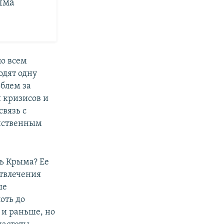
ыма
о всем
одят одну
блем за
 кризисов и
связь с
инственным
ть Крыма? Ее
отвлечения
ые
оть до
 и раньше, но