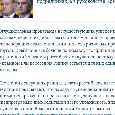
подрядчиках, а в руководстве Кр
Оглушительная пропаганда несуществующих успехов п
каналам перестает действовать, хотя журналисты пров
спецоперацию отвлечения внимания от кризисных про
другой. Крымчане все больше понимают, что причиной
ограничений является российская оккупация, поэтому 
Украиной или переезд на Родину остается для них ед
выходом.
Что в таких ситуациях решила делать российская влас
действия показывают, что наряду со спецоперациями 
внимания крымчан от провалов власти, запущены цел
спецпрограммы дискредитации всего украинского, впл
 существования. Ложь в отношении Украины бытовала