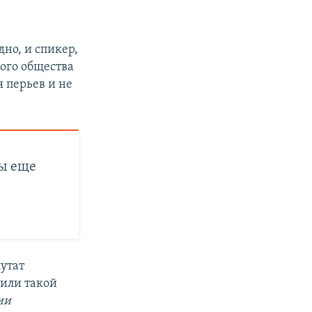
но, и спикер,
ого общества
 перьев и не
мы еще
путат
дили такой
ии