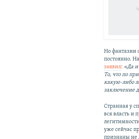
Но фантазии 
постоянно. Н
заявил
:
«Да и
То, что по п
какую-либо ле
заключение д
Странная у сп
вся власть и
легитимности
уже сейчас 
признаны не 