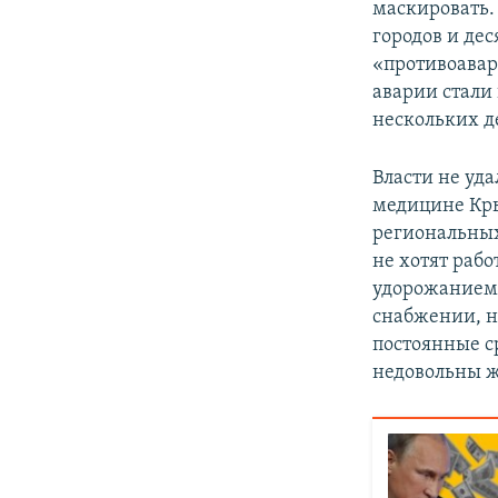
маскировать.
городов и де
«противоавар
аварии стали
нескольких д
Власти не уд
медицине Крым
региональных
не хотят рабо
удорожанием 
снабжении, н
постоянные с
недовольны 