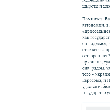
годовщина «к
широты и цин
Помнится,
Вл
автономии, в 
«присоединен
как государст
он надеялся, 
отвечать за п
сотворенная 
признана, су
она, рядом, ч
того – Украи
Евросоюз, и Н
удастся избе
государство у