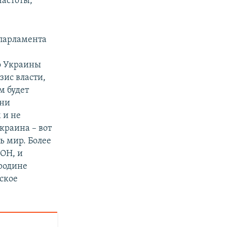
частоты,
 парламента
о Украины
зис власти,
м будет
зни
 и не
краина – вот
ь мир. Более
ООН, и
 родине
нское