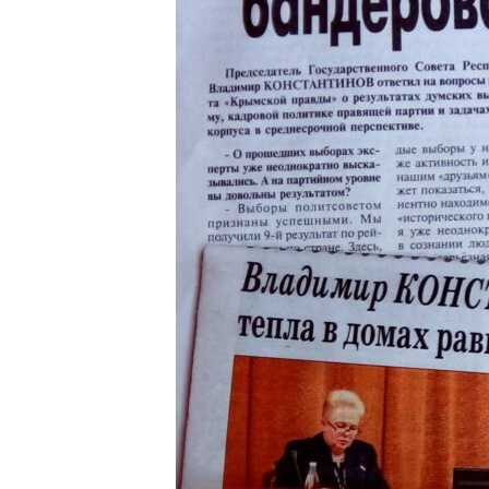
ПОБЕДИТЕЛЕЙ НЕ СУДЯТ?
КРЫМ.НЕПОКОРЕННЫЙ
ELIFBE
УКРАИНСКАЯ ПРОБЛЕМА КРЫМА