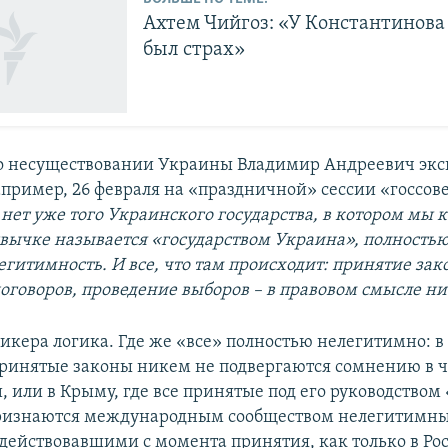
Ахтем Чийгоз: «У Константинова 
был страх»
о несуществовании Украины Владимир Андреевич экс
апример, 26 февраля на «праздничной» сессии «госсов
 нет уже того Украинского государства, в котором мы 
ривычке называется «государством Украина», полность
гитимность. И все, что там происходит: принятие зак
оговоров, проведение выборов – в правовом смысле ни
икера логика. Где же «все» полностью нелегитимно: в
 принятые законы никем не подвергаются сомнению в ч
, или в Крыму, где все принятые под его руководством
признаются международным сообществом нелегитимны
действовавшими с момента принятия, как только в Ро