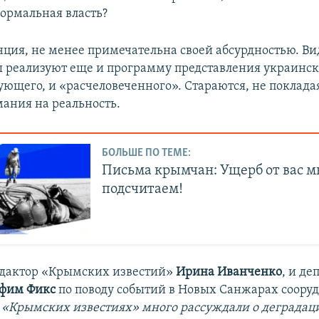
нормальная власть?
нция, не менее примечательна своей абсурдностью. Вид
 реализуют еще и программу представления украинск
ующего, и «расчеловеченного». Стараются, не покладая
ания на реальность.
БОЛЬШЕ ПО ТЕМЕ:
Письма крымчан: Ущерб от вас 
подсчитаем!
едактор «Крымских известий»
Ирина Иванченко
, и де
фим Фикс
по поводу событий в Новых Санжарах соору
 «Крымских известиях» много рассуждали о деградац