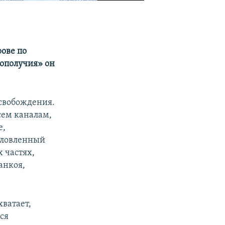
ове по
гополучия» он
освобождения.
сем каналам,
е,
словленный
 частях,
анкоя,
хватает,
ся