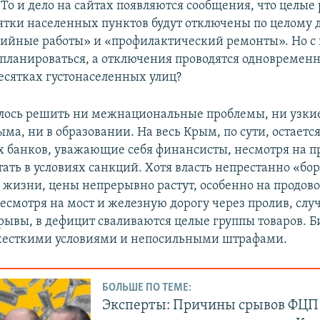
 То и дело на сайтах появляются сообщения, что целые
сятки населенных пунктов будут отключены по целому 
ийные работы» и «профилактический ремонты». Но с 
 планироваться, а отключения проводятся одновременн
есятках густонаселенных улиц?
алось решить ни межнациональные проблемы, ни узкие
а, ни в образовании. На весь Крым, по сути, остается
 банков, уважающие себя финансисты, несмотря на 
тать в условиях санкций. Хотя власть непрестанно «бор
жизни, цены непрерывно растут, особенно на продово
есмотря на мост и железную дорогу через пролив, слу
рывы, в дефицит сваливаются целые группы товаров. 
жесткими условиями и непосильными штрафами.
БОЛЬШЕ ПО ТЕМЕ:
Эксперты: Причины срывов ФЦП 