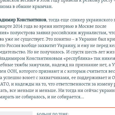
рымской весны» в этом году привела к резкому росту 
изма в обмане крымчан.
адимир Константинов
, тогда еще спикер украинского
марте 2014 года во время интервью в Москве после
ия» полуострова заявил российским журналистам, чт
ва уже не существует. Это понятно – в Украине был кри
что Россия вообще захватит Украину, и ему не перед ке
редательство. Но не получилось. И спустя шесть лет жи
Владимиром Константиновым «республика» так никем
дебные тяжбы замучили, надежд на признание нет, а У
лен ООН, которого признают и с которым считается вес
на успешно воюет с захватчиками, ее поддерживает и 
АТО, и надежды на то, что ответственности за измену
жать, все меньше и меньше. Ни тогда ни сейчас украи
мирать не собиралось, и не собирается...
БОЛЬШЕ ПО ТЕМЕ: