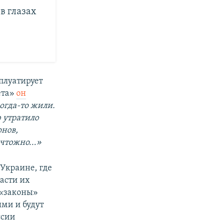
в глазах
плуатирует
ета»
он
когда-то жили.
ю утратило
онов,
чтожно...»
 Украине, где
асти их
 «законы»
ми и будут
ссии