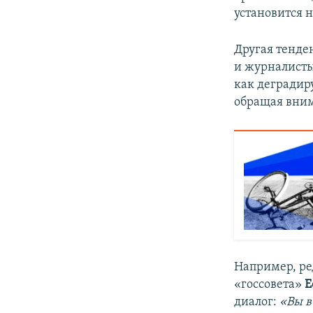
установится 
Другая тенде
и журналисты
как деградир
обращая вним
Например, р
«госсовета»
Е
диалог:
«Вы в