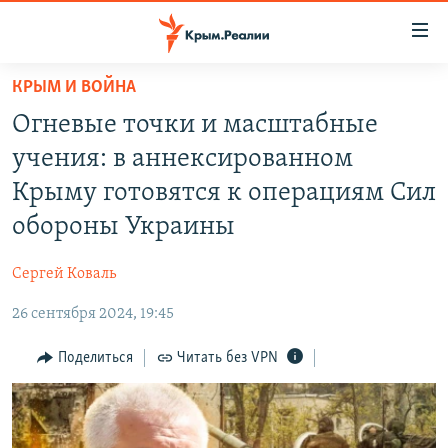
Доступность
ссылки
Вернуться
КРЫМ И ВОЙНА
к
НОВОСТИ
Огневые точки и масштабные
основному
СПЕЦПРОЕКТЫ
содержанию
учения: в аннексированном
ВОДА
Вернутся
ГРУЗ 200
Крыму готовятся к операциям Сил
к
ИСТОРИЯ
КАРТА ВОЕННЫХ ОБЪЕКТОВ КРЫМА
обороны Украины
главной
ЕЩЕ
11 ЛЕТ ОККУПАЦИИ КРЫМА. 11 ИСТОРИЙ СОПРОТИВЛЕНИЯ
навигации
Сергей Коваль
Вернутся
РАДІО СВОБОДА
ИНТЕРАКТИВ
к
26 сентября 2024, 19:45
КАК ОБОЙТИ БЛОКИРОВКУ
ИНФОГРАФИКА
поиску
Поделиться
Читать без VPN
ТЕЛЕПРОЕКТ КРЫМ.РЕАЛИИ
Українською
СОВЕТЫ ПРАВОЗАЩИТНИКОВ
Qırımtatar
ПРОПАВШИЕ БЕЗ ВЕСТИ