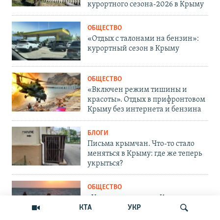
курортного сезона-2026 в Крыму
ОБЩЕСТВО
«Отдых с талонами на бензин»:
курортный сезон в Крыму
ОБЩЕСТВО
«Включен режим тишины и
красоты». Отдых в прифронтовом
Крыму без интернета и бензина
БЛОГИ
Письма крымчан. Что-то стало
меняться в Крыму: где же теперь
укрыться?
ОБЩЕСТВО
«Угроз не видим»: в Крым на
отдых и оздоровление завезут
КТА
УКР
тысячи детей