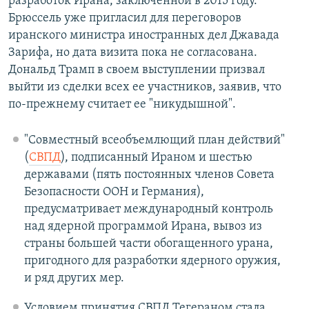
разработок Ирана, заключенной в 2015 году.
Брюссель уже пригласил для переговоров
иранского министра иностранных дел Джавада
Зарифа, но дата визита пока не согласована.
Дональд Трамп в своем выступлении призвал
выйти из сделки всех ее участников, заявив, что
по-прежнему считает ее "никудышной".
"Совместный всеобъемлющий план действий"
(
СВПД
), подписанный Ираном и шестью
державами (пять постоянных членов Совета
Безопасности ООН и Германия),
предусматривает международный контроль
над ядерной программой Ирана, вывоз из
страны большей части обогащенного урана,
пригодного для разработки ядерного оружия,
и ряд других мер.
Условием принятия СВПД Тегераном стала