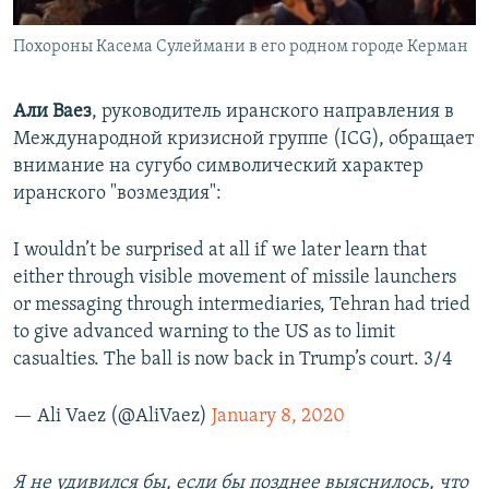
Похороны Касема Сулеймани в его родном городе Керман
Али Ваез
, руководитель иранского направления в
Международной кризисной группе (ICG), обращает
внимание на сугубо символический характер
иранского "возмездия":
I wouldn’t be surprised at all if we later learn that
either through visible movement of missile launchers
or messaging through intermediaries, Tehran had tried
to give advanced warning to the US as to limit
casualties. The ball is now back in Trump’s court. 3/4
— Ali Vaez (@AliVaez)
January 8, 2020
Я не удивился бы, если бы позднее выяснилось, что