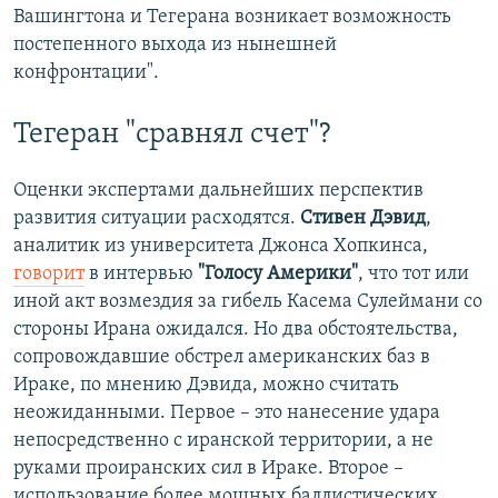
Вашингтона и Тегерана возникает возможность
постепенного выхода из нынешней
конфронтации".
Тегеран "сравнял счет"?
Оценки экспертами дальнейших перспектив
развития ситуации расходятся.
Стивен Дэвид
,
аналитик из университета Джонса Хопкинса,
говорит
в интервью
"Голосу Америки"
, что тот или
иной акт возмездия за гибель Касема Сулеймани со
стороны Ирана ожидался. Но два обстоятельства,
сопровождавшие обстрел американских баз в
Ираке, по мнению Дэвида, можно считать
неожиданными. Первое – это нанесение удара
непосредственно с иранской территории, а не
руками проиранских сил в Ираке. Второе –
использование более мощных баллистических