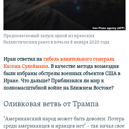
ПРИСОЕДИНЯЙТЕСЬ!
ПОБЕДИТЕЛЕЙ НЕ СУДЯТ?
КРЫМ.НЕПОКОРЕННЫЙ
ELIFBE
Предполагаемый запуск одной из иранских
УКРАИНСКАЯ ПРОБЛЕМА КРЫМА
баллистических ракет в ночь на 8 января 2020 года
Все сайты RFE/RL
Иран ответил на
гибель влиятельного генерала
Касема Сулеймани
. В качестве метода возмездия
были избраны обстрелы военных объектов США в
Ираке. Что дальше? Приблизился ли мир к
полномасштабной войне на Ближнем Востоке?
Оливковая ветвь от Трампа
"Американский народ может быть доволен. Потерь
среди американцев и иракцев нет" – так начал свое