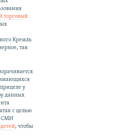
нных
ьзования
й торговый
вых
ьного Кремль
верное, так
ворачивается
анимающихся
прицеле у
зу данных
ента
атак с целью
е СМИ
 детей
, чтобы