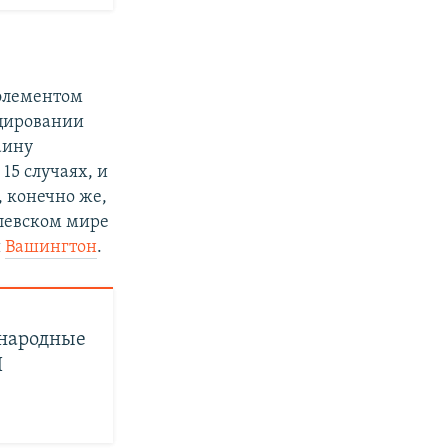
 элементом
оцировании
аину
15 случаях, и
И, конечно же,
млевском мире
и
Вашингтон
.
 народные
И