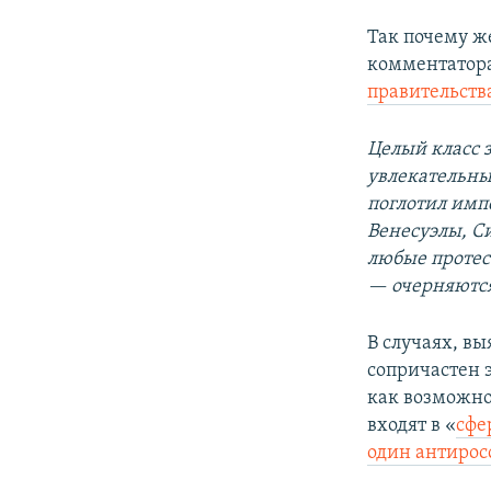
Так почему ж
комментатора
правительств
Целый класс 
увлекательны
поглотил имп
Венесуэлы, С
любые протес
— очерняютс
В случаях, вы
сопричастен 
как возможн
входят в «
сфе
один антирос