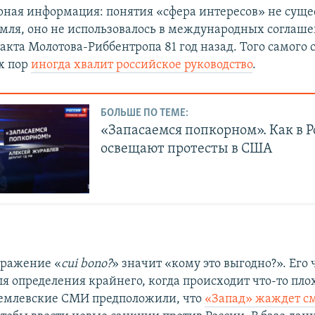
ерная информация: понятия «сфера интересов» не суще
мля, оно не использовалось в международных соглаше
акта Молотова-Риббентропа 81 год назад. Того самого 
их пор
иногда хвалит российское руководство
.
БОЛЬШЕ ПО ТЕМЕ:
«Запасаемся попкорном». Как в Р
освещают протесты в США
ыражение «
cui bono?
» значит «кому это выгодно?». Его 
я определения крайнего, когда происходит что-то плох
емлевские СМИ предположили, что
«Запад» жаждет с