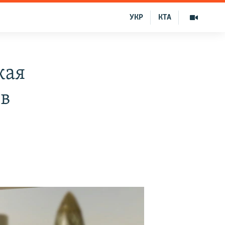
УКР
КТА
кая
ов