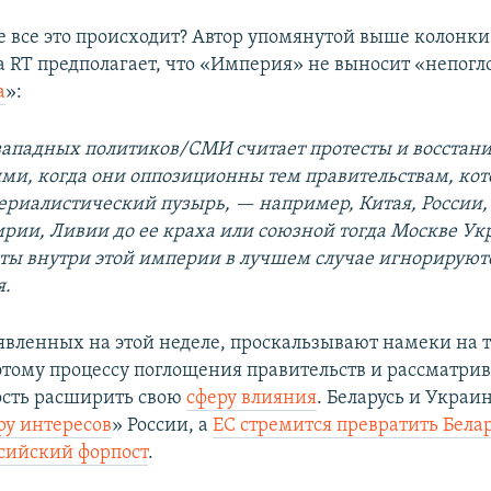
е все это происходит? Автор упомянутой выше колонки
 RT предполагает, что «Империя» не выносит «непог
а
»:
западных политиков/СМИ считает протесты и восстани
ми, когда они оппозиционны тем правительствам, кот
ериалистический пузырь, — например, Китая, России,
ирии, Ливии до ее краха или союзной тогда Москве Ук
ты внутри этой империи в лучшем случае игнорируют
я.
явленных на этой неделе, проскальзывают намеки на т
этому процессу поглощения правительств и рассматрив
ость расширить свою
сферу влияния
. Беларусь и Украи
ру интересов
» России, а
ЕС стремится превратить Белар
сийский форпост
.