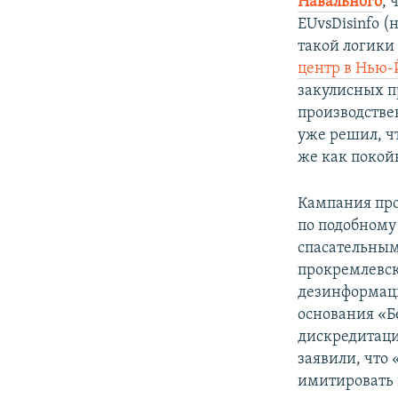
Навального
, 
EUvsDisinfo 
такой логики
центр в Нью-
закулисных 
производстве
уже решил, ч
же как поко
Кампания про
по подобному
спасательным
прокремлевск
дезинформаци
основания «Б
дискредитац
заявили, что
имитировать 