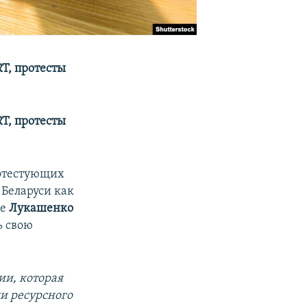
RT, протесты
RT, протесты
ротестующих
 Беларуси как
ве
Лукашенко
ь свою
ии, которая
ли ресурсного