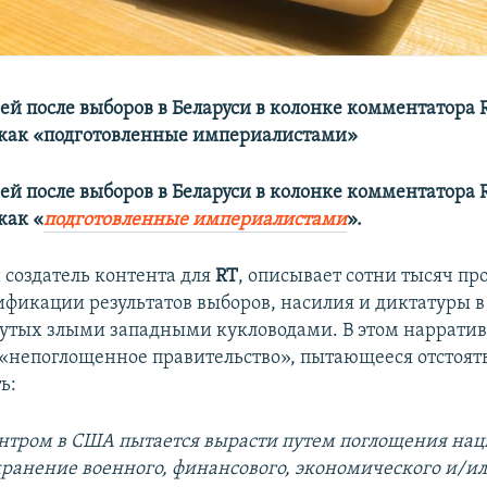
ей после выборов в Беларуси в колонке комментатора 
как «подготовленные империалистами»
ей после выборов в Беларуси в колонке комментатора 
как «
подготовленные империалистами
».
 создатель контента для
RT
, описывает сотни тысяч п
ификации результатов выборов, насилия и диктатуры в
утых злыми западными кукловодами. В этом наррати
 «непоглощенное правительство», пытающееся отстоят
ь:
нтром в США пытается вырасти путем поглощения нац
охранение военного, финансового, экономического и/и