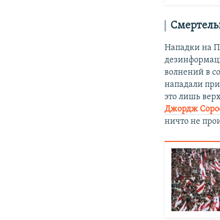
Смертель
Нападки на П
дезинформаци
волнений в с
нападали при
это лишь вер
Джордж Соро
ничто не про