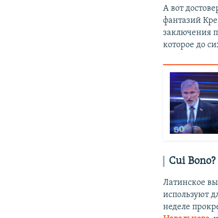
А вот достов
фантазий Кре
заключения п
которое до с
Cui Bono?
Латинское в
используют дл
неделе прокр