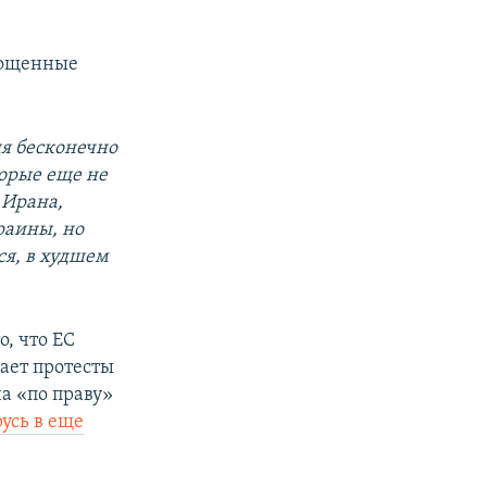
лощенные
я бесконечно
орые еще не
 Ирана,
раины, но
ся, в худшем
о, что ЕС
ает протесты
на «по праву»
усь в еще