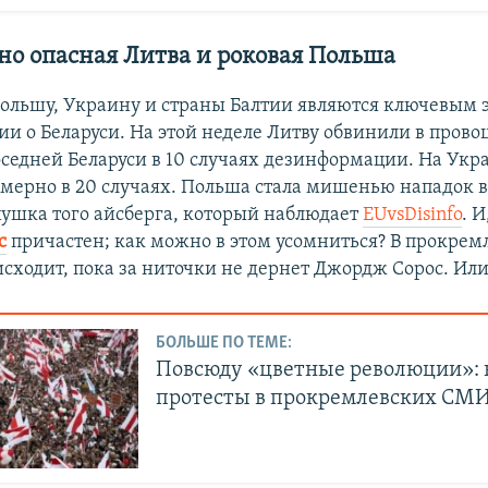
но опасная Литва и роковая Польша
ольшу, Украину и страны Балтии являются ключевым
и о Беларуси. На этой неделе Литву обвинили в пров
оседней Беларуси в 10 случаях дезинформации. На Укр
мерно в 20 случаях. Польша стала мишенью нападок в 
хушка того айсберга, который наблюдает
EUvsDisinfo
. 
с
причастен; как можно в этом усомниться? В прокре
исходит, пока за ниточки не дернет Джордж Сорос. Ил
БОЛЬШЕ ПО ТЕМЕ:
Повсюду «цветные революции»:
протесты в прокремлевских СМ