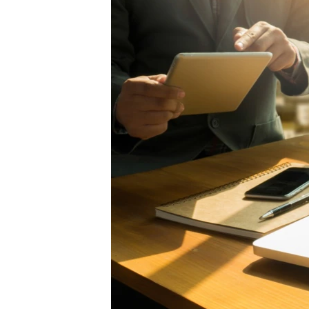
ПОБЕДИТЕЛЕЙ НЕ СУДЯТ?
КРЫМ.НЕПОКОРЕННЫЙ
ELIFBE
УКРАИНСКАЯ ПРОБЛЕМА КРЫМА