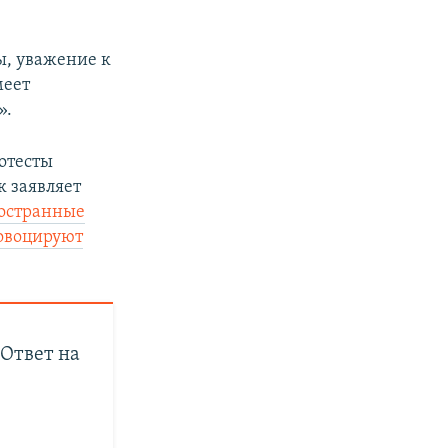
ы, уважение к
меет
».
отесты
к заявляет
остранные
овоцируют
«Ответ на