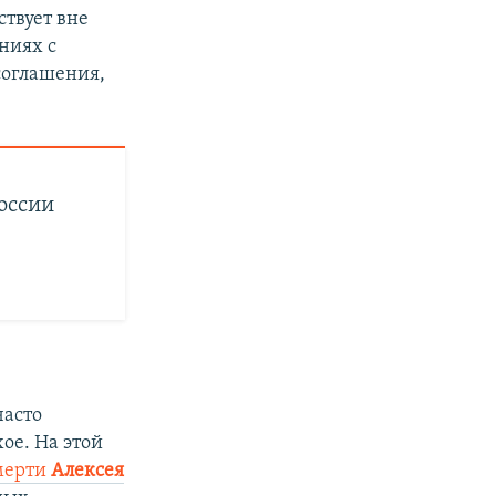
ствует вне
ниях с
соглашения,
оссии
часто
ое. На этой
мерти
Алексея