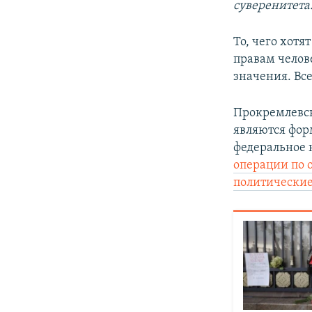
суверенитета
То, чего хотя
правам челов
значения. Вс
Прокремлевск
являются фор
федеральное 
операции по 
политические