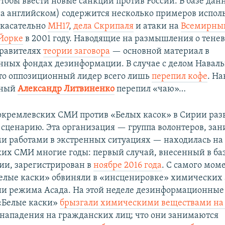
чтобы ввести новые санкции против России. В базе да
(на английском) содержится несколько примеров испол
 касательно
MH17
,
дела Скрипаля
и атаки на
Всемирны
Йорке
в 2001 году. Наводящие на размышления о тене
правителях
теории заговора
— основной материал в
нных фондах дезинформации. В случае с делом Навал
то оппозиционный лидер всего лишь
перепил кофе
. На
йный
Александр Литвиненко
перепил «чаю»…
кремлевских СМИ против «Белых касок» в Сирии раз
 сценарию. Эта организация — группа волонтеров, з
и работами в экстренных ситуациях — находилась на 
их СМИ многие годы: первый случай, внесенный в ба
и, зарегистрирован в
ноябре 2016 года
. С самого мом
елые каски» обвиняли в «инсценировке» химических 
ии режима Асада. На этой неделе дезинформационны
 «Белые каски»
брызгали химическими веществами на
нападения на гражданских лиц; что они занимаются