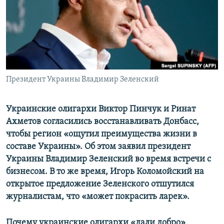
ПРИСОЕДИНЯЙТЕСЬ!
ПОБЕДИТЕЛЕЙ НЕ СУДЯТ?
КРЫМ.НЕПОКОРЕННЫЙ
ELIFBE
УКРАИНСКАЯ ПРОБЛЕМА КРЫМА
Все сайты RFE/RL
Президент Украины Владимир Зеленский
Украинские олигархи Виктор Пинчук и Ринат
Ахметов согласились восстанавливать Донбасс,
чтобы регион «ощутил преимущества жизни в
составе Украины». Об этом заявил президент
Украины Владимир Зеленский во время встречи с
бизнесом. В то же время, Игорь Коломойский на
открытое предложение Зеленского отшутился
журналистам, что «может покрасить ларек».
Почему украинские олигархи «дали добро»