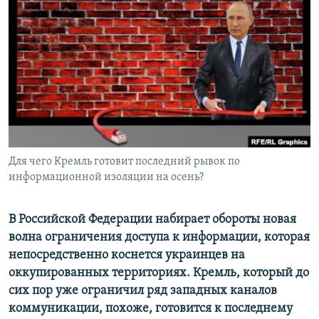
ПРИСОЕДИНЯЙТЕСЬ!
ПОБЕДИТЕЛЕЙ НЕ СУДЯТ?
КРЫМ.НЕПОКОРЕННЫЙ
ELIFBE
УКРАИНСКАЯ ПРОБЛЕМА КРЫМА
Все сайты RFE/RL
Для чего Кремль готовит последний рывок по
информационной изоляции на осень?
В Российской Федерации набирает обороты новая
волна ограничения доступа к информации, которая
непосредственно коснется украинцев на
оккупированных территориях. Кремль, который до
сих пор уже ограничил ряд западных каналов
коммуникации, похоже, готовится к последнему