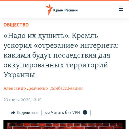
Доступность
ссылки
Вернуться
ОБЩЕСТВО
к
НОВОСТИ
«Надо их душить». Кремль
основному
СПЕЦПРОЕКТЫ
содержанию
ускорил «отрезание» интернета:
ВОДА
Вернутся
ГРУЗ 200
какими будут последствия для
к
ИСТОРИЯ
КАРТА ВОЕННЫХ ОБЪЕКТОВ КРЫМА
оккупированных территорий
главной
ЕЩЕ
11 ЛЕТ ОККУПАЦИИ КРЫМА. 11 ИСТОРИЙ СОПРОТИВЛЕНИЯ
навигации
Украины
Вернутся
РАДІО СВОБОДА
ИНТЕРАКТИВ
к
Александр Демченко
Донбасс.Реалии
КАК ОБОЙТИ БЛОКИРОВКУ
ИНФОГРАФИКА
поиску
23 июля 2025, 13:15
ТЕЛЕПРОЕКТ КРЫМ.РЕАЛИИ
Українською
Поделиться
Читать без VPN
СОВЕТЫ ПРАВОЗАЩИТНИКОВ
Qırımtatar
ПРОПАВШИЕ БЕЗ ВЕСТИ