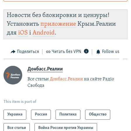
Роскомнадзор пытается заблокировать
Крым.Реалии
Новости без блокировки и цензуры!
зеркального
Установить
приложение
Крым.Реалии
сайта: https://d49mrhqoh643f.cloudfront.net/
для
iOS
і
Android
.
Telegram
Instagram
Viber
установить VPN
.
Поделиться
Читать без VPN
Follow us
Донбасс.Реалии
Все статьи
Донбасс.Реалии
на сайте Радіо
Свобода
This item is part of
Украина
Россия
Политика
Общество
Все статьи
Война России против Украины