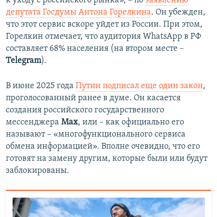
к уходу с российского рынка», – по
заявлению
депутата Госдумы Антона Горелкина
. Он убежден,
что этот сервис вскоре уйдет из России. При этом,
Горелкин отмечает, что аудитория WhatsApp в РФ
составляет 68% населения (на втором месте –
Telegram
).
В июне 2025 года
Путин подписал еще один закон
,
проголосованный ранее в думе. Он касается
создания российского государственного
мессенджера
Max
, или – как официально его
называют – «многофункционального сервиса
обмена информацией». Вполне очевидно, что его
готовят на замену другим, которые были или будут
заблокированы.